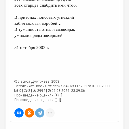
МАЛАЯ ПРОЗА
всех старцев снабдить ими чтоб.
ЭССЕИСТИКА
В притонах попсовых угнездий
ЛИТЕРАТУРОВЕДЕНИЕ
забил соловья воробей…
В туманность отпали созвездья,
КУЛЬТУРОВЕДЕНИЕ
умножив ряды звездюлей.
ПУБЛИЦИСТИКА
31 октября 2003 г.
РЕЦЕНЗИРОВАНИЕ
ЦИКЛЫ ПУБЛИКАЦИЙ
ТРЕДИАКОВСКИЙ
Лариса Дмитриева
, 2003
МЕДИА
Сертификат Поэзия.ру: серия 549 № 115708 от 01.11.2003
0 |
2 |
2994 |
06.08.2026. 23:39:36
ВКОНТАКТЕ
Произведение оценили (+): []
Произведение оценили (-): []