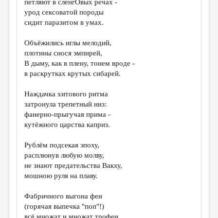
петляют в сленгОвых речах -
урод сексоватой породы
ДАЙДЖЕСТ
сидит паразитом в умах.
ПРОИЗВЕДЕНИЯ
Объёжились иглы мелодий,
ПЕРЕВОДЫ
плотины снося эмпирей,
В дыму, как в плену, тонем вроде -
КОНКУРСЫ
в раскрутках крутых сибарей.
ДЕТСКАЯ КОМНАТА
Наждачка хитового ритма
КНИЖНАЯ ПОЛКА
затронула трепетный низ:
фанерно-прыгучая прима -
ОБЗОР ЛИТЕРАТУРЫ
кутёжного царства каприз.
СТРАНИЦЫ ПАМЯТИ
Рублём подсекая эпоху,
ОБЪЯВЛЕНИЯ
расплюнув любую молву,
не знают предательства Вакху,
КОЛОНКА РЕДАКТОРА
мошною руля на плаву.
РЕДКОЛЛЕГИЯ
Фабричного выгона феи
ОТ РЕДАКЦИИ
(горячая выпечка "поп"!)
всё множат и множат трофеи,