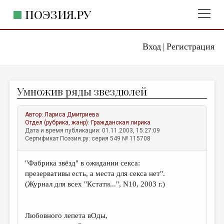
ПОЭЗИЯ.РУ
Вход
Регистрация
ГЛАВНОЕ МЕНЮ
|
ПОЭЗИЯ.РУ
ИЗДАТЕЛЬСТВО
Умножив ряды звездюлей
ЖАНРЫ
АВТОРЫ
Автор:
Лариса Дмитриева
Отдел (рубрика, жанр):
Гражданская лирика
КОММЕНТАРИИ
Дата и время публикации: 01.11.2003, 15:27:09
Сертификат Поэзия.ру: серия 549 № 115708
ЛИТСАЛОН
"Фабрика звёзд" в ожидании секса:
НОВОСТИ
презервативы есть, а места для секса нет".
ПРАВИЛА САЙТА
(Журнал для всех "Кстати...", N10, 2003 г.)
ОТДЕЛЫ И РУБРИКИ
Любовного лепета вОды,
ИЗБРАННОЕ