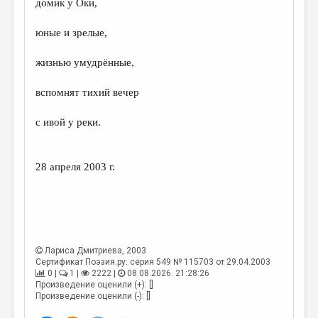
домик у Оки,
ДАЙДЖЕСТ
юные и зрелые,
ПРОИЗВЕДЕНИЯ
жизнью умудрённые,
ПЕРЕВОДЫ
вспомнят тихий вечер
КОНКУРСЫ
ДЕТСКАЯ КОМНАТА
с ивой у реки.
КНИЖНАЯ ПОЛКА
28 апреля 2003 г.
ОБЗОР ЛИТЕРАТУРЫ
СТРАНИЦЫ ПАМЯТИ
ОБЪЯВЛЕНИЯ
КОЛОНКА РЕДАКТОРА
Лариса Дмитриева
, 2003
Сертификат Поэзия.ру: серия 549 № 115703 от 29.04.2003
РЕДКОЛЛЕГИЯ
0 |
1 |
2222 |
08.08.2026. 21:28:26
Произведение оценили (+): []
ОТ РЕДАКЦИИ
Произведение оценили (-): []