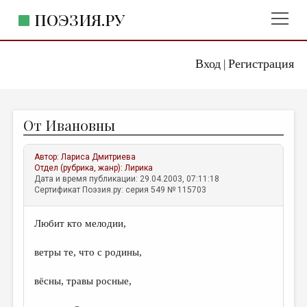
ПОЭЗИЯ.РУ
Вход
Регистрация
ГЛАВНОЕ МЕНЮ
|
ПОЭЗИЯ.РУ
ИЗДАТЕЛЬСТВО
От Ивановны
ЖАНРЫ
АВТОРЫ
Автор:
Лариса Дмитриева
Отдел (рубрика, жанр):
Лирика
КОММЕНТАРИИ
Дата и время публикации: 29.04.2003, 07:11:18
Сертификат Поэзия.ру: серия 549 № 115703
ЛИТСАЛОН
Любит кто мелодии,
НОВОСТИ
ПРАВИЛА САЙТА
ветры те, что с родины,
вёсны, травы росные,
ОТДЕЛЫ И РУБРИКИ
ИЗБРАННОЕ