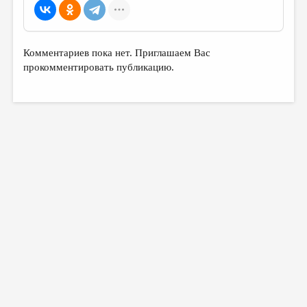
МАЛАЯ ПРОЗА
ЭССЕИСТИКА
ЛИТЕРАТУРОВЕДЕНИЕ
Комментариев пока нет. Приглашаем Вас
прокомментировать публикацию.
КУЛЬТУРОВЕДЕНИЕ
ПУБЛИЦИСТИКА
РЕЦЕНЗИРОВАНИЕ
ЦИКЛЫ ПУБЛИКАЦИЙ
ТРЕДИАКОВСКИЙ
МЕДИА
ВКОНТАКТЕ