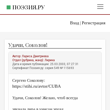
ПОЭЗИЯ.РУ
Вход
Регистрация
ГЛАВНОЕ МЕНЮ
|
ПОЭЗИЯ.РУ
ИЗДАТЕЛЬСТВО
Удачи, Соколов!
ЖАНРЫ
АВТОРЫ
Автор:
Лариса Дмитриева
Отдел (рубрика, жанр):
Лирика
КОММЕНТАРИИ
Дата и время публикации: 25.03.2003, 07:27:31
Сертификат Поэзия.ру: серия 549 № 115693
ЛИТСАЛОН
Сергею Соколову:
НОВОСТИ
https://stihi.ru/avtor/CUBA
ПРАВИЛА САЙТА
Удачи, Соколов! Желаю, чтоб всегда
ОТДЕЛЫ И РУБРИКИ
ИЗБРАННОЕ
звучала лира в унисон эпохе,