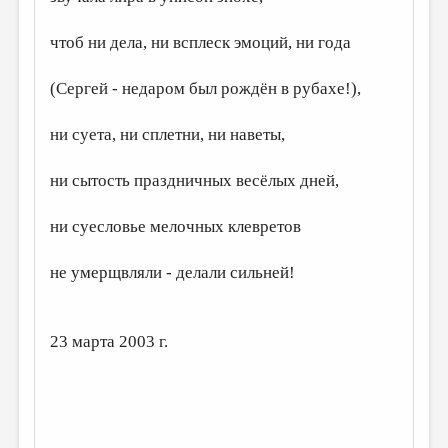
ДАЙДЖЕСТ
чтоб ни дела, ни всплеск эмоций, ни года
ПРОИЗВЕДЕНИЯ
(Сергей - недаром был рождён в рубахе!),
ПЕРЕВОДЫ
КОНКУРСЫ
ни суета, ни сплетни, ни наветы,
ДЕТСКАЯ КОМНАТА
ни сытость праздничных весёлых дней,
КНИЖНАЯ ПОЛКА
ни суесловье мелочных клевретов
ОБЗОР ЛИТЕРАТУРЫ
не умерщвляли - делали сильней!
СТРАНИЦЫ ПАМЯТИ
ОБЪЯВЛЕНИЯ
23 марта 2003 г.
КОЛОНКА РЕДАКТОРА
РЕДКОЛЛЕГИЯ
ОТ РЕДАКЦИИ