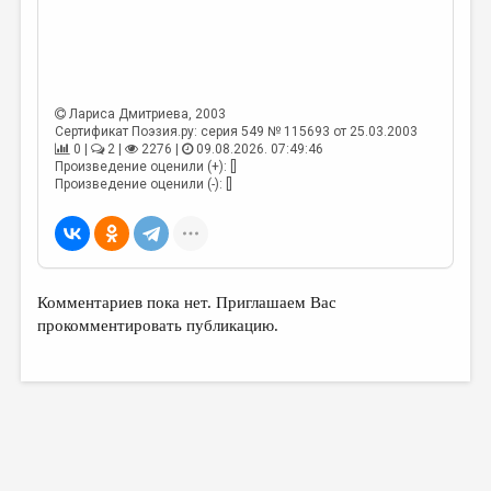
МАЛАЯ ПРОЗА
ЭССЕИСТИКА
ЛИТЕРАТУРОВЕДЕНИЕ
Лариса Дмитриева
, 2003
КУЛЬТУРОВЕДЕНИЕ
Сертификат Поэзия.ру: серия 549 № 115693 от 25.03.2003
0 |
2 |
2276 |
09.08.2026. 07:49:46
ПУБЛИЦИСТИКА
Произведение оценили (+): []
Произведение оценили (-): []
РЕЦЕНЗИРОВАНИЕ
ЦИКЛЫ ПУБЛИКАЦИЙ
ТРЕДИАКОВСКИЙ
Комментариев пока нет. Приглашаем Вас
МЕДИА
прокомментировать публикацию.
ВКОНТАКТЕ