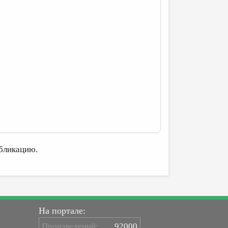
бликацию.
На портале:
Произведений:
92000