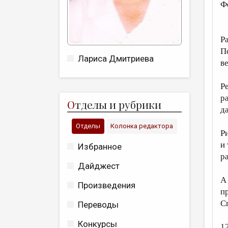
Ф
Р
П
Лариса Дмитриева
в
Р
р
О
тделы и рубрики
д
Отделы
Колонка редактора
Р
и 
Избранное
р
Дайджест
А
Произведения
п
С
Переводы
Конкурсы
12