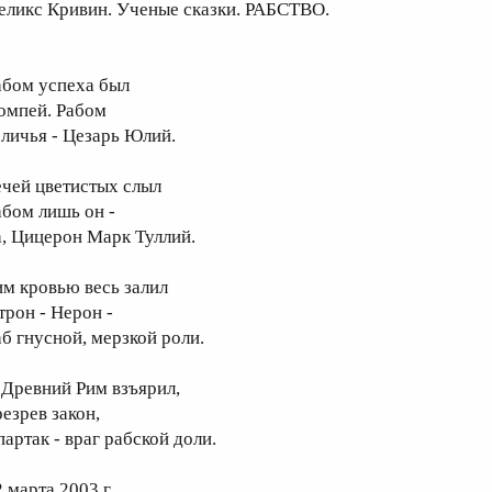
еликс Кривин. Ученые сказки. РАБСТВО.
абом успеха был
омпей. Рабом
еличья - Цезарь Юлий.
ечей цветистых слыл
абом лишь он -
а, Цицерон Марк Туллий.
им кровью весь залил
трон - Нерон -
аб гнусной, мерзкой роли.
 Древний Рим взъярил,
резрев закон,
партак - враг рабской доли.
 марта 2003 г.