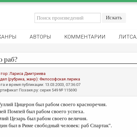
ЖАНРЫ
АВТОРЫ
КОММЕНТАРИИ
ЛИТСА
о раб?
втор:
Лариса Дмитриева
дел (рубрика, жанр):
Философская лирика
та и время публикации: 13.03.2003, 07:36:07
ртификат Поэзия.ру: серия 549 № 115690
Туллий Цицерон был рабом своего красноречия.
ней Помпей был рабом своего успеха.
лий Цезарь был рабом своего величия.
дин был в Риме свободный человек: раб Спартак".