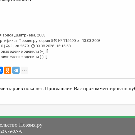
Лариса Дмитриева
, 2003
ртификат Поэзия.ру: серия 549 № 115690 от 13.03.2003
0 |
1 |
2679 |
09.08.2026. 15:15:58
оизведение оценили (+): []
оизведение оценили (-): []
ментариев пока нет. Приглашаем Вас прокомментировать пу
ельство Поэзия.ру
12) 679-07-70