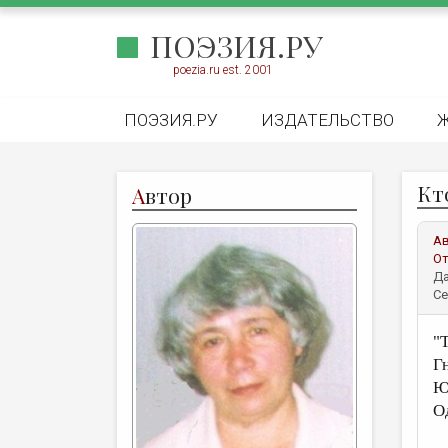
ПОЭЗИЯ.РУ
poezia.ru est. 2001
ПОЭЗИЯ.РУ
ИЗДАТЕЛЬСТВО
Кт
А
втор
А
От
Да
Се
"
Г
Ю
О