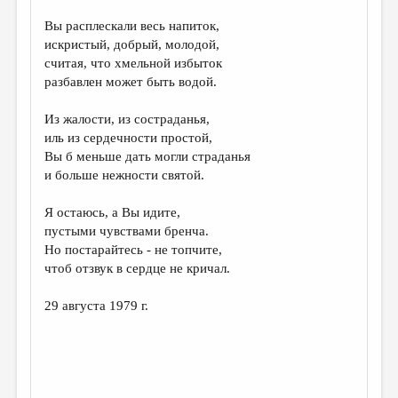
ДАЙДЖЕСТ
Вы расплескали весь напиток,
искристый, добрый, молодой,
ПРОИЗВЕДЕНИЯ
считая, что хмельной избыток
разбавлен может быть водой.
ПЕРЕВОДЫ
КОНКУРСЫ
Из жалости, из состраданья,
иль из сердечности простой,
ДЕТСКАЯ КОМНАТА
Вы б меньше дать могли страданья
и больше нежности святой.
КНИЖНАЯ ПОЛКА
ОБЗОР ЛИТЕРАТУРЫ
Я остаюсь, а Вы идите,
пустыми чувствами бренча.
СТРАНИЦЫ ПАМЯТИ
Но постарайтесь - не топчите,
чтоб отзвук в сердце не кричал.
ОБЪЯВЛЕНИЯ
29 августа 1979 г.
КОЛОНКА РЕДАКТОРА
РЕДКОЛЛЕГИЯ
ОТ РЕДАКЦИИ