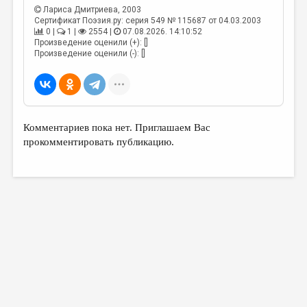
МАЛАЯ ПРОЗА
Лариса Дмитриева
, 2003
Сертификат Поэзия.ру: серия 549 № 115687 от 04.03.2003
ЭССЕИСТИКА
0 |
1 |
2554 |
07.08.2026. 14:10:52
Произведение оценили (+): []
ЛИТЕРАТУРОВЕДЕНИЕ
Произведение оценили (-): []
КУЛЬТУРОВЕДЕНИЕ
ПУБЛИЦИСТИКА
РЕЦЕНЗИРОВАНИЕ
Комментариев пока нет. Приглашаем Вас
прокомментировать публикацию.
ЦИКЛЫ ПУБЛИКАЦИЙ
ТРЕДИАКОВСКИЙ
МЕДИА
ВКОНТАКТЕ