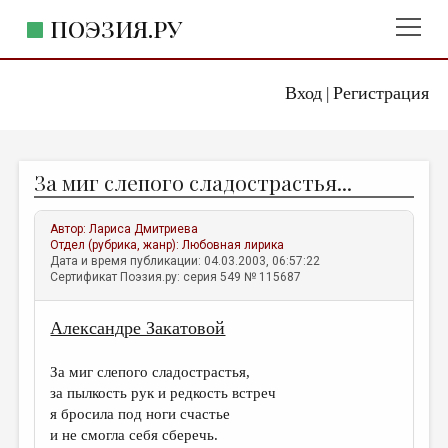
ПОЭЗИЯ.РУ
Вход
Регистрация
ГЛАВНОЕ МЕНЮ
|
ПОЭЗИЯ.РУ
ИЗДАТЕЛЬСТВО
За миг слепого сладострастья...
ЖАНРЫ
АВТОРЫ
Автор:
Лариса Дмитриева
Отдел (рубрика, жанр):
Любовная лирика
КОММЕНТАРИИ
Дата и время публикации: 04.03.2003, 06:57:22
Сертификат Поэзия.ру: серия 549 № 115687
ЛИТСАЛОН
Александре Закатовой
НОВОСТИ
ПРАВИЛА САЙТА
За миг слепого сладострастья,
за пылкость рук и редкость встреч
ОТДЕЛЫ И РУБРИКИ
я бросила под ноги счастье
и не смогла себя сберечь.
ИЗБРАННОЕ