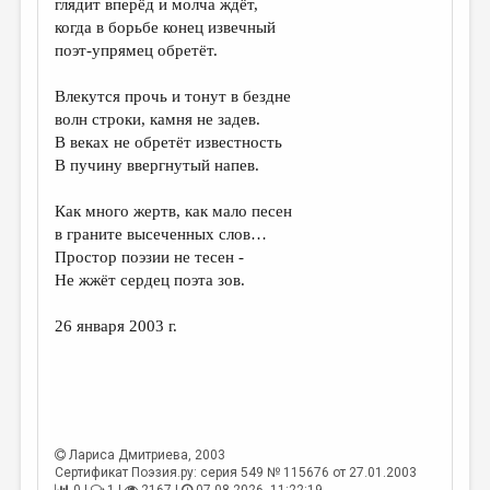
глядит вперёд и молча ждёт,
когда в борьбе конец извечный
ДАЙДЖЕСТ
поэт-упрямец обретёт.
ПРОИЗВЕДЕНИЯ
Влекутся прочь и тонут в бездне
ПЕРЕВОДЫ
волн строки, камня не задев.
В веках не обретёт известность
КОНКУРСЫ
В пучину ввергнутый напев.
ДЕТСКАЯ КОМНАТА
Как много жертв, как мало песен
КНИЖНАЯ ПОЛКА
в граните высеченных слов…
Простор поэзии не тесен -
ОБЗОР ЛИТЕРАТУРЫ
Не жжёт сердец поэта зов.
СТРАНИЦЫ ПАМЯТИ
26 января 2003 г.
ОБЪЯВЛЕНИЯ
КОЛОНКА РЕДАКТОРА
РЕДКОЛЛЕГИЯ
Лариса Дмитриева
, 2003
ОТ РЕДАКЦИИ
Сертификат Поэзия.ру: серия 549 № 115676 от 27.01.2003