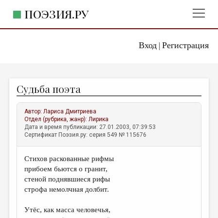
ПОЭЗИЯ.РУ
Вход
Регистрация
ГЛАВНОЕ МЕНЮ
|
ПОЭЗИЯ.РУ
ИЗДАТЕЛЬСТВО
Судьба поэта
ЖАНРЫ
АВТОРЫ
Автор:
Лариса Дмитриева
Отдел (рубрика, жанр):
Лирика
КОММЕНТАРИИ
Дата и время публикации: 27.01.2003, 07:39:53
Сертификат Поэзия.ру: серия 549 № 115676
ЛИТСАЛОН
Стихов раскованные рифмы
НОВОСТИ
прибоем бьются о гранит,
ПРАВИЛА САЙТА
стеной поднявшиеся рифы
строфа немолчная долбит.
ОТДЕЛЫ И РУБРИКИ
Утёс, как масса человечья,
ИЗБРАННОЕ