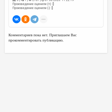
0 |
1 |
2167 |
07.08.2026. 11:22:19
МАЛАЯ ПРОЗА
Произведение оценили (+): []
Произведение оценили (-): []
ЭССЕИСТИКА
ЛИТЕРАТУРОВЕДЕНИЕ
КУЛЬТУРОВЕДЕНИЕ
Комментариев пока нет. Приглашаем Вас
ПУБЛИЦИСТИКА
прокомментировать публикацию.
РЕЦЕНЗИРОВАНИЕ
ЦИКЛЫ ПУБЛИКАЦИЙ
ТРЕДИАКОВСКИЙ
МЕДИА
ВКОНТАКТЕ