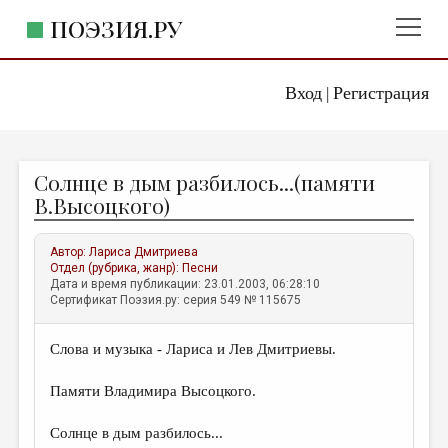
ПОЭЗИЯ.РУ
Вход
Регистрация
ГЛАВНОЕ МЕНЮ
|
ПОЭЗИЯ.РУ
ИЗДАТЕЛЬСТВО
Солнце в дым разбилось...(памяти
ЖАНРЫ
В.Высоцкого)
АВТОРЫ
Автор:
Лариса Дмитриева
КОММЕНТАРИИ
Отдел (рубрика, жанр):
Песни
Дата и время публикации: 23.01.2003, 06:28:10
ЛИТСАЛОН
Сертификат Поэзия.ру: серия 549 № 115675
НОВОСТИ
Слова и музыка - Лариса и Лев Дмитриевы.
ПРАВИЛА САЙТА
Памяти Владимира Высоцкого.
ОТДЕЛЫ И РУБРИКИ
Солнце в дым разбилось...
ИЗБРАННОЕ