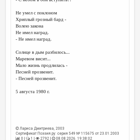
МАЛАЯ ПРОЗА
ЭССЕИСТИКА
Не умел с поклоном
Хриплый грозный бард -
ЛИТЕРАТУРОВЕДЕНИЕ
Волею закона
Не имел наград.
КУЛЬТУРОВЕДЕНИЕ
- Не имел наград.
ПУБЛИЦИСТИКА
Солнце в дым разбилось...
РЕЦЕНЗИРОВАНИЕ
Маревом висит...
Мало жизнь продлилась -
ЦИКЛЫ ПУБЛИКАЦИЙ
Песней прозвенит.
ТРЕДИАКОВСКИЙ
- Песней прозвенит.
МЕДИА
5 августа 1980 г.
ВКОНТАКТЕ
Лариса Дмитриева
, 2003
Сертификат Поэзия.ру: серия 549 № 115675 от 23.01.2003
0 |
1 |
2792 |
08.08.2026. 19:38:02