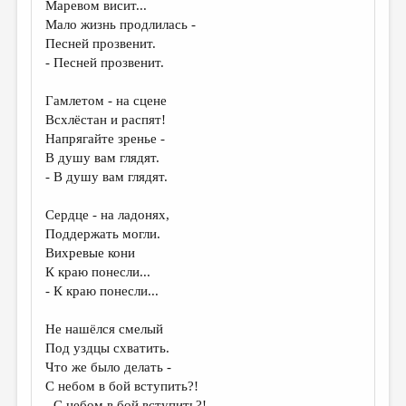
Маревом висит...
Мало жизнь продлилась -
ДАЙДЖЕСТ
Песней прозвенит.
ПРОИЗВЕДЕНИЯ
- Песней прозвенит.
ПЕРЕВОДЫ
Гамлетом - на сцене
Всхлёстан и распят!
КОНКУРСЫ
Напрягайте зренье -
ДЕТСКАЯ КОМНАТА
В душу вам глядят.
- В душу вам глядят.
КНИЖНАЯ ПОЛКА
Сердце - на ладонях,
ОБЗОР ЛИТЕРАТУРЫ
Поддержать могли.
СТРАНИЦЫ ПАМЯТИ
Вихревые кони
К краю понесли...
ОБЪЯВЛЕНИЯ
- К краю понесли...
КОЛОНКА РЕДАКТОРА
Не нашёлся смелый
РЕДКОЛЛЕГИЯ
Под уздцы схватить.
Что же было делать -
ОТ РЕДАКЦИИ
С небом в бой вступить?!
- С небом в бой вступить?!