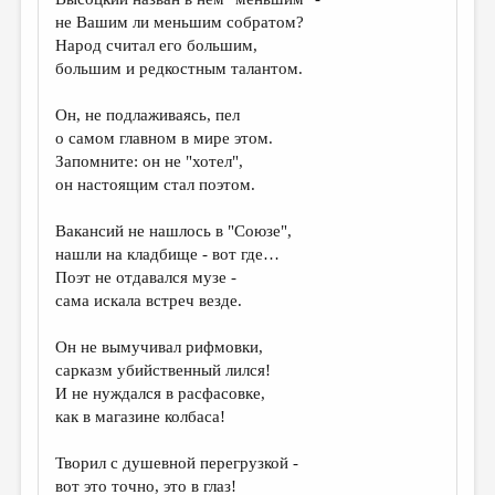
МАЛАЯ ПРОЗА
не Вашим ли меньшим собратом?
ЭССЕИСТИКА
Народ считал его большим,
большим и редкостным талантом.
ЛИТЕРАТУРОВЕДЕНИЕ
Он, не подлаживаясь, пел
КУЛЬТУРОВЕДЕНИЕ
о самом главном в мире этом.
ПУБЛИЦИСТИКА
Запомните: он не "хотел",
он настоящим стал поэтом.
РЕЦЕНЗИРОВАНИЕ
Вакансий не нашлось в "Союзе",
ЦИКЛЫ ПУБЛИКАЦИЙ
нашли на кладбище - вот где…
ТРЕДИАКОВСКИЙ
Поэт не отдавался музе -
сама искала встреч везде.
МЕДИА
Он не вымучивал рифмовки,
ВКОНТАКТЕ
сарказм убийственный лился!
И не нуждался в расфасовке,
как в магазине колбаса!
Творил с душевной перегрузкой -
вот это точно, это в глаз!