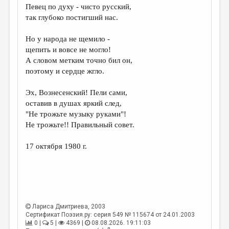
Певец по духу - чисто русский,
так глубоко постигший нас.
Но у народа не щемило -
щепить и вовсе не могло!
А словом метким точно бил он,
поэтому и сердце жгло.
Эх, Вознесенский! Пели сами,
оставив в душах яркий след,
"Не трожьте музыку руками"!
Не трожьте!! Правильный совет.
17 октября 1980 г.
Лариса Дмитриева
, 2003
Сертификат Поэзия.ру: серия 549 № 115674 от 24.01.2003
0 |
5 |
4369 |
08.08.2026. 19:11:03