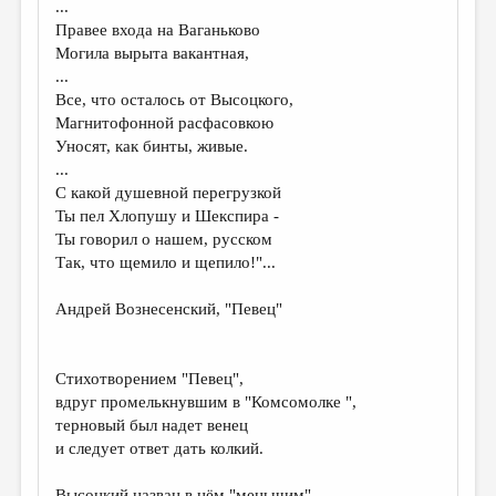
...
Правее входа на Ваганьково
ДАЙДЖЕСТ
Могила вырыта вакантная,
ПРОИЗВЕДЕНИЯ
...
Все, что осталось от Высоцкого,
ПЕРЕВОДЫ
Магнитофонной расфасовкою
Уносят, как бинты, живые.
КОНКУРСЫ
...
ДЕТСКАЯ КОМНАТА
С какой душевной перегрузкой
Ты пел Хлопушу и Шекспира -
КНИЖНАЯ ПОЛКА
Ты говорил о нашем, русском
Так, что щемило и щепило!"...
ОБЗОР ЛИТЕРАТУРЫ
СТРАНИЦЫ ПАМЯТИ
Андрей Вознесенский, "Певец"
ОБЪЯВЛЕНИЯ
Стихотворением "Певец",
КОЛОНКА РЕДАКТОРА
вдруг промелькнувшим в "Комсомолке ",
РЕДКОЛЛЕГИЯ
терновый был надет венец
и следует ответ дать колкий.
ОТ РЕДАКЦИИ
Высоцкий назван в нём "меньшим" -