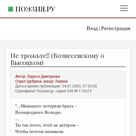
ПОЭЗИЯ.РУ
Вход
Регистрация
ГЛАВНОЕ МЕНЮ
|
ПОЭЗИЯ.РУ
ИЗДАТЕЛЬСТВО
Не трожьте!! (Вознесенскому о
ЖАНРЫ
Высоцком)
АВТОРЫ
Автор:
Лариса Дмитриева
КОММЕНТАРИИ
Отдел (рубрика, жанр):
Лирика
Дата и время публикации: 24.01.2003, 07:33:56
ЛИТСАЛОН
Сертификат Поэзия.ру: серия 549 № 115674
НОВОСТИ
"...Меньшого потеряли брата -
ПРАВИЛА САЙТА
Всенародного Володю.
...
ОТДЕЛЫ И РУБРИКИ
Ты так хотел, чтоб не актёром -
Чтобы поэтом называли.
ИЗБРАННОЕ