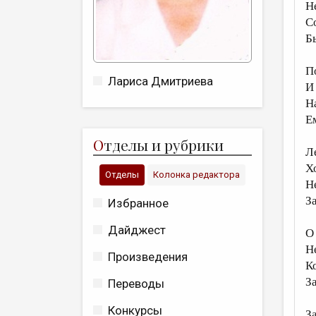
Н
С
Бы
П
Лариса Дмитриева
И
Н
Е
О
тделы и рубрики
Л
Хо
Отделы
Колонка редактора
Н
З
Избранное
Дайджест
О
Н
Произведения
К
З
Переводы
Конкурсы
З