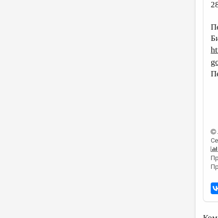
28
П
Б
h
g
П
Се
Пр
Пр
Ком