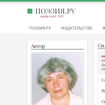
ПОЭЗИЯ.РУ
poezia.ru est. 2001
ПОЭЗИЯ.РУ
ИЗДАТЕЛЬСТВО
Си
А
втор
А
От
Да
Се
С
П
С