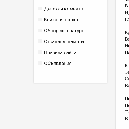
В
Детская комната
И
Гл
Книжная полка
Обзор литературы
К
В
Страницы памяти
Н
Правила сайта
На
Объявления
К
Т
С
Во
П
Н
Т
В