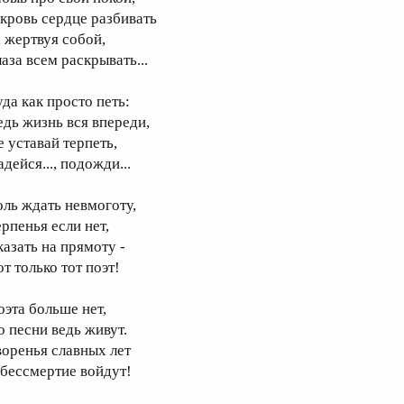
 кровь сердце разбивать
, жертвуя собой,
аза всем раскрывать...
уда как просто петь:
едь жизнь вся впереди,
е уставай терпеть,
дейся..., подожди...
оль ждать невмоготу,
ерпенья если нет,
казать на прямоту -
т только тот поэт!
оэта больше нет,
о песни ведь живут.
воренья славных лет
 бессмертие войдут!