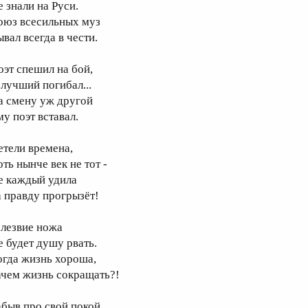
е знали на Руси.
оюз всесильных муз
вал всегда в чести.
оэт спешил на бой,
 лучший погибал...
а смену уж другой
му поэт вставал.
етели времена,
ть нынче век не тот -
е каждый удила
а правду прогрызёт!
 лезвие ножа
е будет душу рвать.
огда жизнь хороша,
ачем жизнь сокращать?!
абыв про свой покой,