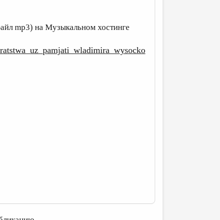
файл mp3) на Музыкальном хостинге
e_bratstwa_uz_pamjati_wladimira_wysocko
бликацию.