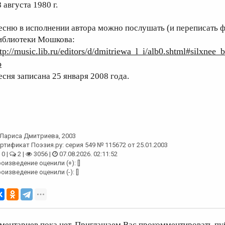
 августа 1980 г.
есню в исполнении автора можно послушать (и переписать 
иблиотеки Мошкова:
ttp://music.lib.ru/editors/d/dmitriewa_l_i/alb0.shtml#silxne
o
есня записана 25 января 2008 года.
Лариса Дмитриева
, 2003
ртификат Поэзия.ру: серия 549 № 115672 от 25.01.2003
0 |
2 |
3056 |
07.08.2026. 02:11:52
оизведение оценили (+): []
оизведение оценили (-): []
ментариев пока нет. Приглашаем Вас прокомментировать пу