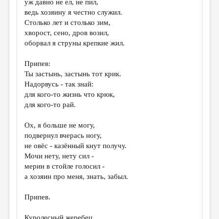
уж давно не ел, не пил,
ведь хозяину я честно служил.
ДАЙДЖЕСТ
Столько лет и столько зим,
ПРОИЗВЕДЕНИЯ
хворост, сено, дров возил,
оборвал я струны крепкие жил.
ПЕРЕВОДЫ
Припев:
КОНКУРСЫ
Ты застынь, застынь тот крик.
ДЕТСКАЯ КОМНАТА
Надорвусь - так знай:
для кого-то жизнь что крюк,
КНИЖНАЯ ПОЛКА
для кого-то рай.
ОБЗОР ЛИТЕРАТУРЫ
Ох, я больше не могу,
СТРАНИЦЫ ПАМЯТИ
подвернул вчерась ногу,
не овёс - казённый кнут получу.
ОБЪЯВЛЕНИЯ
Мочи нету, нету сил -
мерин в стойле голосил -
КОЛОНКА РЕДАКТОРА
а хозяин про меня, знать, забыл.
РЕДКОЛЛЕГИЯ
Припев.
ОТ РЕДАКЦИИ
Куролесный жеребец,