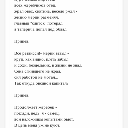
МАЛАЯ ПРОЗА
всех жеребчиков отец,
жрал овёс, скотина, весело ржал -
ЭССЕИСТИКА
жизню мерин разменял,
ЛИТЕРАТУРОВЕДЕНИЕ
главный "слиток" потерял,
а таперича попал под обвал.
КУЛЬТУРОВЕДЕНИЕ
Припев.
ПУБЛИЦИСТИКА
РЕЦЕНЗИРОВАНИЕ
Все резвисси!- мерин взвыл -
круп, как видно, плеть забыл
ЦИКЛЫ ПУБЛИКАЦИЙ
и сохи, бездельник, в жизни не знал.
Сена сгнившего не жрал,
ТРЕДИАКОВСКИЙ
сил работой не мотал...
МЕДИА
Так откуда овсяной капитал?
ВКОНТАКТЕ
Припев.
Продолжает жеребец -
погляди, ведь, я - самец,
вон наложницы копытами бьют.
В цепь меня уж не куют,