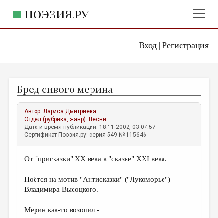
ПОЭЗИЯ.РУ
Вход
Регистрация
ГЛАВНОЕ МЕНЮ
|
ПОЭЗИЯ.РУ
ИЗДАТЕЛЬСТВО
Бред сивого мерина
ЖАНРЫ
АВТОРЫ
Автор:
Лариса Дмитриева
Отдел (рубрика, жанр):
Песни
КОММЕНТАРИИ
Дата и время публикации: 18.11.2002, 03:07:57
Сертификат Поэзия.ру: серия 549 № 115646
ЛИТСАЛОН
От "присказки" XX века к "сказке" XXI века.
НОВОСТИ
ПРАВИЛА САЙТА
Поётся на мотив "Антисказки" ("Лукоморье")
Владимира Высоцкого.
ОТДЕЛЫ И РУБРИКИ
Мерин как-то возопил -
ИЗБРАННОЕ