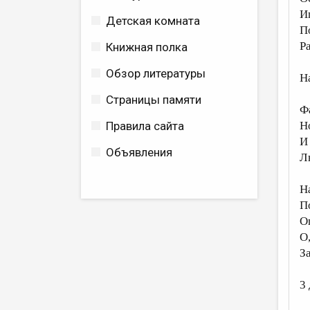
И
Детская комната
П
Р
Книжная полка
Обзор литературы
Н
Страницы памяти
Ф
Правила сайта
Н
И 
Объявления
Лю
Н
П
О
О,
За
3 