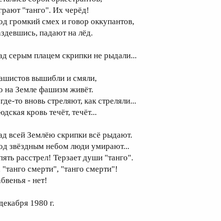
грают "танго". Их черёд!
од громкий смех и говор оккупантов,
аздевшись, падают на лёд.
ад серым плацем скрипки не рыдали...
ашистов вышибли и смяли,
о на Земле фашизм живёт.
где-то вновь стреляют, как стреляли...
дская кровь течёт, течёт...
ад всей Землёю скрипки всё рыдают.
од звёздным небом люди умирают...
пять расстрел! Терзает души "танго".
 "танго смерти", "танго смерти"!
бвенья - нет!
декабря 1980 г.