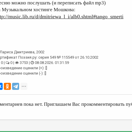
есню можно послушать (и переписать файл mp3)
а Музыкальном хостинге Мошкова:
tp://music.lib.ru/d/dmitriewa_l_i/alb0.shtml#tango_smerti
Лариса Дмитриева
, 2002
ртификат Поэзия.ру: серия 549 № 115549 от 26.10.2002
0 |
0 |
3753 |
08.08.2026. 01:31:59
оизведение оценили (+): []
оизведение оценили (-): []
ментариев пока нет. Приглашаем Вас прокомментировать пу