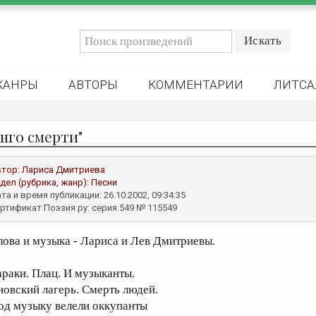
ЖАНРЫ
АВТОРЫ
КОММЕНТАРИИ
ЛИТСА
анго смерти"
втор:
Лариса Дмитриева
дел (рубрика, жанр):
Песни
та и время публикации: 26.10.2002, 09:34:35
ртификат Поэзия.ру: серия 549 № 115549
лова и музыка - Лариса и Лев Дмитриевы.
араки. Плац. И музыканты.
новский лагерь. Смерть людей.
од музыку велели оккупанты