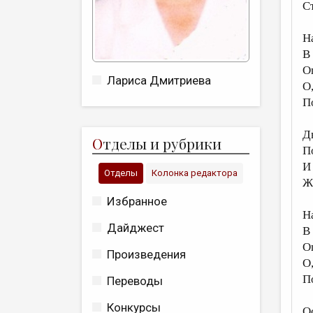
С
Н
В
О
Лариса Дмитриева
О,
П
Д
О
тделы и рубрики
П
И
Отделы
Колонка редактора
Ж
Избранное
Н
Дайджест
В
О
Произведения
О,
П
Переводы
Конкурсы
О