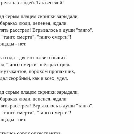
трелять в людей. Так веселей!
ад серым плацем скрипки зарыдали,
 бараках люди, цепенея, ждали.
пять расстрел! Вгрызалось в души "танго".
 "танго смерти", "танго смерти"!
ощады - нет.
ва года - двести тысяч павших.
од "танго смерти" шёл расстрел.
 музыкантов, порохом пропахших,
дал скорбный, как и всех, удел.
ад серым плацем скрипки зарыдали,
 бараках люди, цепенея, ждали.
пять расстрел! Вгрызалось в души "танго".
 "танго смерти", "танго смерти"!
ощады - нет.
стались сорок оркестрантов,