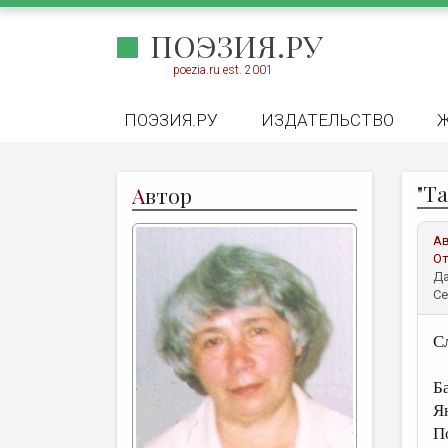
ПОЭЗИЯ.РУ
poezia.ru est. 2001
ПОЭЗИЯ.РУ
ИЗДАТЕЛЬСТВО
"Т
А
втор
А
От
Да
Се
С
Б
Я
П