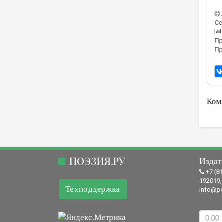
Се
Пр
Пр
Ком
ПОЭЗИЯ.РУ
Издат
+7 (8
192019,
Техподдержка
info@po