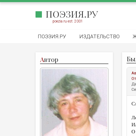
ПОЭЗИЯ.РУ
poezia.ru est. 2001
ПОЭЗИЯ.РУ
ИЗДАТЕЛЬСТВО
Бы
А
втор
А
От
Да
Се
С
Л
Ил
О