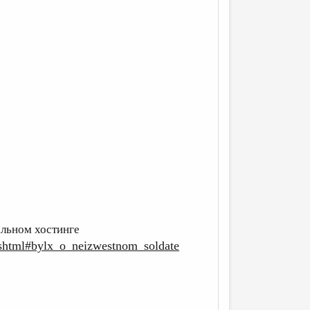
льном хостинге
b2.shtml#bylx_o_neizwestnom_soldate