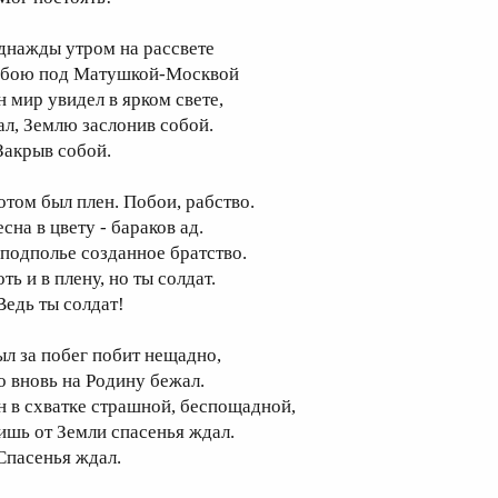
днажды утром на рассвете
 бою под Матушкой-Москвой
н мир увидел в ярком свете,
ал, Землю заслонив собой.
 Закрыв собой.
отом был плен. Побои, рабство.
сна в цвету - бараков ад.
 подполье созданное братство.
ть и в плену, но ты солдат.
Ведь ты солдат!
ыл за побег побит нещадно,
о вновь на Родину бежал.
н в схватке страшной, беспощадной,
ишь от Земли спасенья ждал.
 Спасенья ждал.