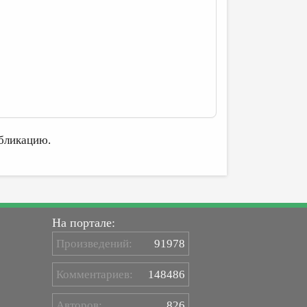
бликацию.
На портале:
Произведений:
91978
Комментариев:
148486
Авторов:
826