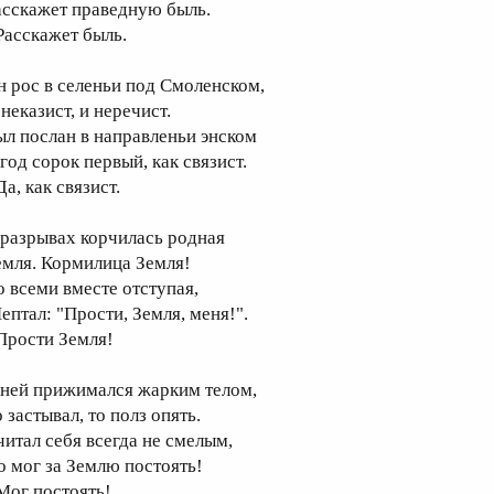
асскажет праведную быль.
 Расскажет быль.
н рос в селеньи под Смоленском,
неказист, и неречист.
ыл послан в направленьи энском
год сорок первый, как связист.
Да, как связист.
 разрывах корчилась родная
емля. Кормилица Земля!
о всеми вместе отступая,
ептал: "Прости, Земля, меня!".
 Прости Земля!
 ней прижимался жарким телом,
 застывал, то полз опять.
читал себя всегда не смелым,
о мог за Землю постоять!
 Мог постоять!