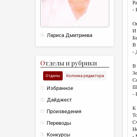
Р
-
О
И 
Лариса Дмитриева
Б
В 
- 
О
тделы и рубрики
В
З
Отделы
Колонка редактора
С
Ш
Избранное
-
Дайджест
К
Произведения
То
С
Переводы
Н
Конкурсы
-