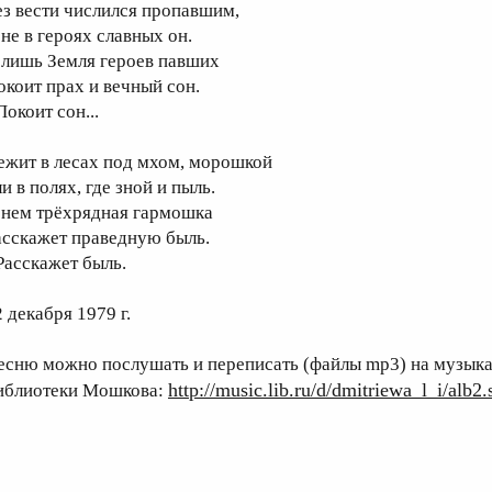
ез вести числился пропавшим,
 не в героях славных он.
 лишь Земля героев павших
окоит прах и вечный сон.
Покоит сон...
ежит в лесах под мхом, морошкой
и в полях, где зной и пыль.
 нем трёхрядная гармошка
асскажет праведную быль.
 Расскажет быль.
 декабря 1979 г.
есню можно послушать и переписать (файлы mp3) на музыка
http://music.lib.ru/d/dmitriewa_l_i/al
иблиотеки Мошкова: