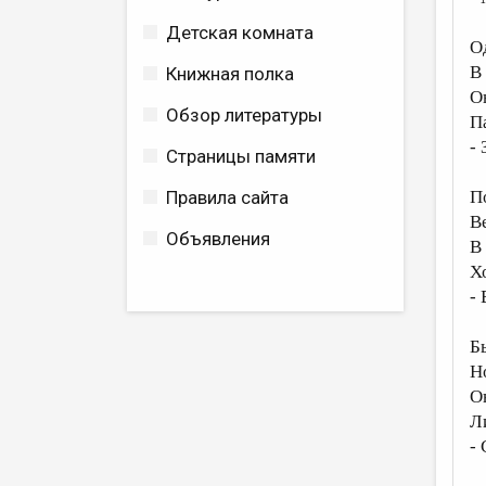
Детская комната
О
В
Книжная полка
О
Обзор литературы
П
-
Страницы памяти
Правила сайта
П
Ве
Объявления
В
Хо
- 
Б
Н
О
Л
-