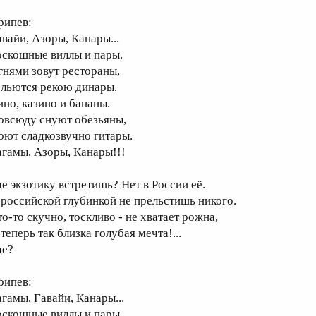
рипев:
авайи, Азоры, Канары...
оскошные виллы и пары.
гнями зовут рестораны,
 льются рекою динары.
ино, казино и бананы.
овсюду снуют обезьяны,
оют сладкозвучно гитары.
агамы, Азоры, Канары!!!
де экзотику встретишь? Нет в России её.
 российской глубинкой не прельстишь никого.
то-то скучно, тоскливо - не хватает рожна,
теперь так близка голубая мечта!...
де?
рипев:
агамы, Гавайи, Канары...
оскошные виллы и пары.