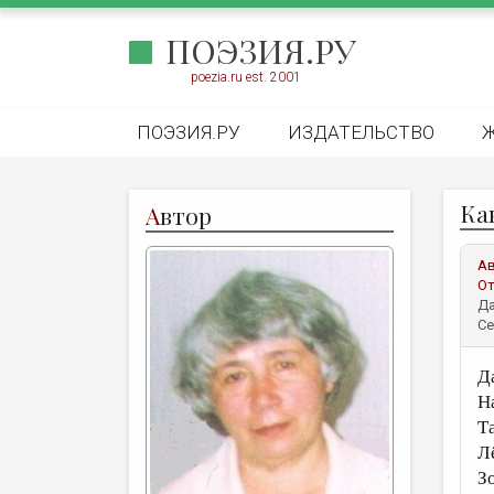
ПОЭЗИЯ.РУ
poezia.ru est. 2001
ПОЭЗИЯ.РУ
ИЗДАТЕЛЬСТВО
Ка
А
втор
А
От
Да
Се
Д
Н
Т
Л
Зо