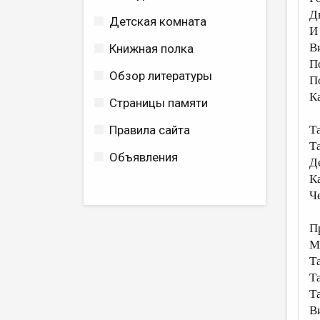
Д
Детская комната
И
В
Книжная полка
П
Обзор литературы
П
К
Страницы памяти
Правила сайта
Т
Т
Объявления
Д
Ка
Ч
П
М
Т
Т
Т
В