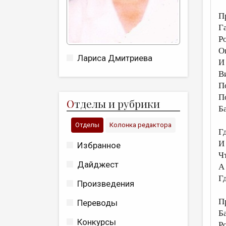
П
Г
Р
О
Лариса Дмитриева
И
В
П
П
О
тделы и рубрики
Б
Отделы
Колонка редактора
Г
И
Избранное
Ч
Дайджест
А 
Г
Произведения
П
Переводы
Б
Конкурсы
Р