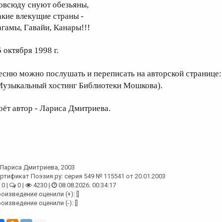
овсюду снуют обезьяны,
акие влекущие страны -
агамы, Гавайи, Канары!!!
 октября 1998 г.
есню можно послушать и переписать на авторской странице
Музыкальный хостинг Библиотеки Мошкова).
оёт автор - Лариса Дмитриева.
Лариса Дмитриева
, 2003
ртификат Поэзия.ру: серия 549 № 115541 от 20.01.2003
0 |
0 |
4230 |
08.08.2026. 00:34:17
оизведение оценили (+): []
оизведение оценили (-): []