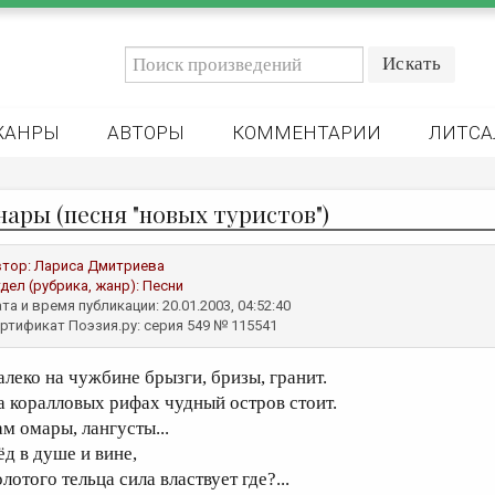
ЖАНРЫ
АВТОРЫ
КОММЕНТАРИИ
ЛИТСА
нары (песня "новых туристов")
втор:
Лариса Дмитриева
дел (рубрика, жанр):
Песни
та и время публикации: 20.01.2003, 04:52:40
ртификат Поэзия.ру: серия 549 № 115541
алеко на чужбине брызги, бризы, гранит.
а коралловых рифах чудный остров стоит.
ам омары, лангусты...
ёд в душе и вине,
лотого тельца сила властвует где?...