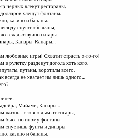
ыр чёрных влекут рестораны,
 долларов хлещут фонтаны.
ино, казино и бананы.
овсюду снуют обезьяны,
оют сладкозвучно гитары.
анары, Канары, Канары...
ам любовные игры! Схватит страсть о-го-го!
ам в рулетку разденут догола хоть кого.
епутаты, путаны, воротилы всего.
к всегда не хватает им лишь одного...
его?
рипев:
адейра, Майами, Канары...
ам жизнь - словно дым от сигары,
ам бьют по иному фонтаны,
ам спустишь фунты и динары.
ино, казино и бананы.