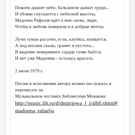
Покоем дышит небо, бальзамом дышат груди...
ДАЙДЖЕСТ
И облако спускается с небесной высоты,
ПРОИЗВЕДЕНИЯ
Мадонна Рафаэля идёт к вам снова, люди,
Чтобы в любовь поверили и в добрые мечты.
ПЕРЕВОДЫ
Лучи туман рассеют, и он, клубясь, взовьётся,
КОНКУРСЫ
А под ногами скалы, гранит и пустота...
ДЕТСКАЯ КОМНАТА
В видение поверившее сердце гулко бьётся,
И нет уже Мадонны - осталась красота.
КНИЖНАЯ ПОЛКА
2 июля 1979 г.
ОБЗОР ЛИТЕРАТУРЫ
СТРАНИЦЫ ПАМЯТИ
Песню в исполнении автора можно послушать и
переписать на
ОБЪЯВЛЕНИЯ
Музыкальном хостинге Библиотеки Мошкова:
http://music.lib.ru/d/dmitriewa_l_i/alb0.shtml#
КОЛОНКА РЕДАКТОРА
madonna_rafaelja
РЕДКОЛЛЕГИЯ
ОТ РЕДАКЦИИ