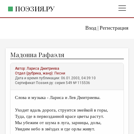
ПОЭЗИЯ.РУ
Вход
Регистрация
ГЛАВНОЕ МЕНЮ
|
ПОЭЗИЯ.РУ
ИЗДАТЕЛЬСТВО
Мадонна Рафаэля
ЖАНРЫ
АВТОРЫ
Автор:
Лариса Дмитриева
Отдел (рубрика, жанр):
Песни
КОММЕНТАРИИ
Дата и время публикации: 06.01.2003, 04:39:10
Сертификат Поэзия.ру: серия 549 № 115536
ЛИТСАЛОН
Слова и музыка - Лариса и Лев Дмитриевы.
НОВОСТИ
ПРАВИЛА САЙТА
Уходит вдаль дорога, струится змейкой в горы,
Туда, где в первозданной красе цветы растут.
Мы убежим от шума в луга, зарницы, долы,
ОТДЕЛЫ И РУБРИКИ
Увидим небо в звёздах и где орлы живут.
ИЗБРАННОЕ