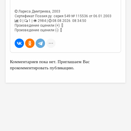
МАЛАЯ ПРОЗА
ЭССЕИСТИКА
Лариса Дмитриева
, 2003
Сертификат Поэзия.ру: серия 549 № 115536 от 06.01.2003
0 |
1 |
2984 |
08.08.2026. 08:34:50
ЛИТЕРАТУРОВЕДЕНИЕ
Произведение оценили (+): []
Произведение оценили (-): []
КУЛЬТУРОВЕДЕНИЕ
ПУБЛИЦИСТИКА
РЕЦЕНЗИРОВАНИЕ
Комментариев пока нет. Приглашаем Вас
ЦИКЛЫ ПУБЛИКАЦИЙ
прокомментировать публикацию.
ТРЕДИАКОВСКИЙ
МЕДИА
ВКОНТАКТЕ