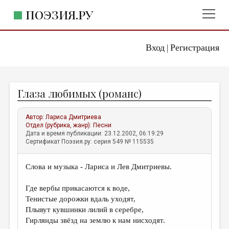
ПОЭЗИЯ.РУ
Вход
Регистрация
ГЛАВНОЕ МЕНЮ
|
ПОЭЗИЯ.РУ
ИЗДАТЕЛЬСТВО
Глаза любимых (романс)
ЖАНРЫ
АВТОРЫ
Автор:
Лариса Дмитриева
Отдел (рубрика, жанр):
Песни
КОММЕНТАРИИ
Дата и время публикации: 23.12.2002, 06:19:29
Сертификат Поэзия.ру: серия 549 № 115535
ЛИТСАЛОН
Слова и музыка - Лариса и Лев Дмитриевы.
НОВОСТИ
ПРАВИЛА САЙТА
Где вербы прикасаются к воде,
Тенистые дорожки вдаль уходят,
Плывут кувшинки лилий в серебре,
ОТДЕЛЫ И РУБРИКИ
Гирлянды звёзд на землю к нам нисходят.
ИЗБРАННОЕ