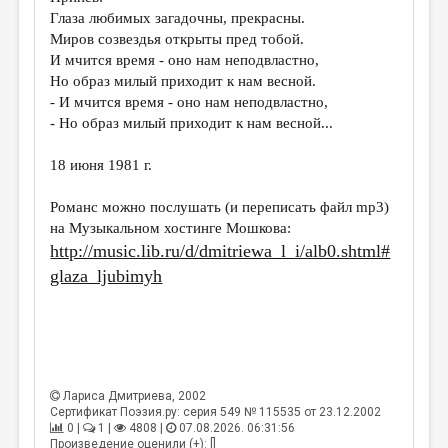
МАЛАЯ ПРОЗА
Глаза любимых загадочны, прекрасны.
Миров созвездья открыты пред тобой.
ЭССЕИСТИКА
И мчится время - оно нам неподвластно,
ЛИТЕРАТУРОВЕДЕНИЕ
Но образ милый приходит к нам весной.
- И мчится время - оно нам неподвластно,
КУЛЬТУРОВЕДЕНИЕ
- Но образ милый приходит к нам весной...
ПУБЛИЦИСТИКА
18 июня 1981 г.
РЕЦЕНЗИРОВАНИЕ
Романс можно послушать (и переписать файл mp3)
ЦИКЛЫ ПУБЛИКАЦИЙ
на Музыкальном хостинге Мошкова:
http://music.lib.ru/d/dmitriewa_l_i/alb0.shtml#
ТРЕДИАКОВСКИЙ
glaza_ljubimyh
МЕДИА
ВКОНТАКТЕ
Лариса Дмитриева
, 2002
Сертификат Поэзия.ру: серия 549 № 115535 от 23.12.2002
0 |
1 |
4808 |
07.08.2026. 06:31:56
Произведение оценили (+): []