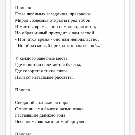
Припев:
ДАЙДЖЕСТ
Глаза любимых загадочны, прекрасны.
ПРОИЗВЕДЕНИЯ
Миров созвездья открыты пред тобой.
И мчится время - оно нам неподвластно,
ПЕРЕВОДЫ
Но образ милый приходит к нам весной.
- И мчится время - оно нам неподвластно,
КОНКУРСЫ
- Но образ милый приходит к нам весной...
ДЕТСКАЯ КОМНАТА
У каждого заветные места,
КНИЖНАЯ ПОЛКА
Где юностью сплетаются букеты,
Где говорятся тихие слова,
ОБЗОР ЛИТЕРАТУРЫ
Пылают негасимые рассветы.
СТРАНИЦЫ ПАМЯТИ
Припев.
ОБЪЯВЛЕНИЯ
Свиданий соловьиная пора
КОЛОНКА РЕДАКТОРА
С тропинками былого разминулась.
Растаявшие дымкою года
РЕДКОЛЛЕГИЯ
Веcенним, звонким эхом обернулись.
ОТ РЕДАКЦИИ
Припев: