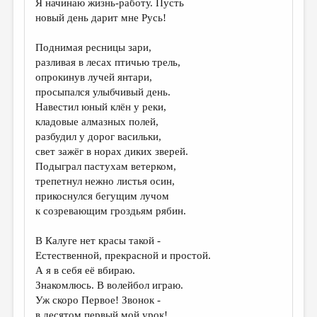
Я начинаю жизнь-работу. Пусть
новый день дарит мне Русь!
ДАЙДЖЕСТ
ПРОИЗВЕДЕНИЯ
Поднимая ресницы зари,
разливая в лесах птичью трель,
ПЕРЕВОДЫ
опрокинув лучей янтари,
просыпался улыбчивый день.
КОНКУРСЫ
Навестил юный клён у реки,
ДЕТСКАЯ КОМНАТА
кладовые алмазных полей,
разбудил у дорог васильки,
КНИЖНАЯ ПОЛКА
свет зажёг в норах диких зверей.
Подыграл пастухам ветерком,
ОБЗОР ЛИТЕРАТУРЫ
трепетнул нежно листья осин,
СТРАНИЦЫ ПАМЯТИ
прикоснулся бегущим лучом
к созревающим гроздьям рябин.
ОБЪЯВЛЕНИЯ
В Калуге нет красы такой -
КОЛОНКА РЕДАКТОРА
Естественной, прекрасной и простой.
А я в себя её вбираю.
РЕДКОЛЛЕГИЯ
Знакомлюсь. В волейбол играю.
ОТ РЕДАКЦИИ
Уж скоро Первое! Звонок -
в десятом первый мой урок!