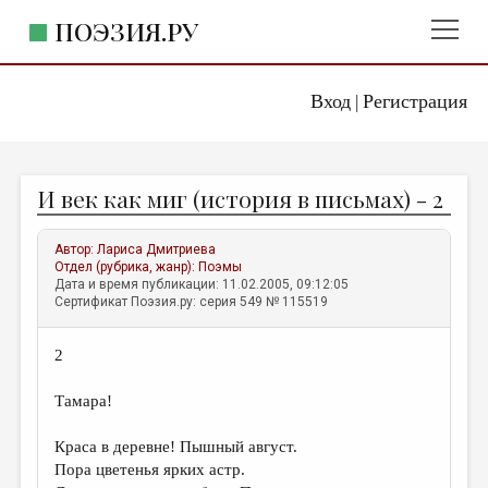
ПОЭЗИЯ.РУ
Вход
Регистрация
ГЛАВНОЕ МЕНЮ
|
ПОЭЗИЯ.РУ
ИЗДАТЕЛЬСТВО
И век как миг (история в письмах) - 2
ЖАНРЫ
АВТОРЫ
Автор:
Лариса Дмитриева
Отдел (рубрика, жанр):
Поэмы
КОММЕНТАРИИ
Дата и время публикации: 11.02.2005, 09:12:05
Сертификат Поэзия.ру: серия 549 № 115519
ЛИТСАЛОН
2
НОВОСТИ
ПРАВИЛА САЙТА
Тамара!
Краса в деревне! Пышный август.
ОТДЕЛЫ И РУБРИКИ
Пора цветенья ярких астр.
ИЗБРАННОЕ