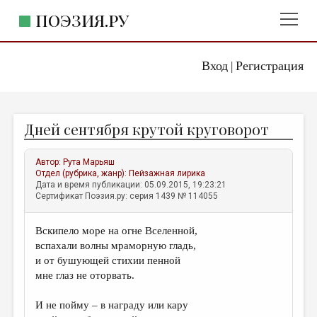
ПОЭЗИЯ.РУ
Вход
Регистрация
ГЛАВНОЕ МЕНЮ
|
ПОЭЗИЯ.РУ
ИЗДАТЕЛЬСТВО
Дней сентября крутой круговорот
ЖАНРЫ
АВТОРЫ
Автор:
Рута Марьяш
Отдел (рубрика, жанр):
Пейзажная лирика
КОММЕНТАРИИ
Дата и время публикации: 05.09.2015, 19:23:21
Сертификат Поэзия.ру: серия 1439 № 114055
ЛИТСАЛОН
Вскипело море на огне Вселенной,
НОВОСТИ
вспахали волны мраморную гладь,
ПРАВИЛА САЙТА
и от бушующей стихии пенной
мне глаз не оторвать.
ОТДЕЛЫ И РУБРИКИ
И не пойму – в награду или кару
ИЗБРАННОЕ