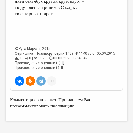
дней сентября крутой круговорот -
то дуновенья тропиков Сахары,
ДАЙДЖЕСТ
то северных широт.
ПРОИЗВЕДЕНИЯ
ПЕРЕВОДЫ
КОНКУРСЫ
Рута Марьяш
, 2015
ДЕТСКАЯ КОМНАТА
Сертификат Поэзия.ру: серия 1439 № 114055 от 05.09.2015
1 |
0 |
1373 |
08.08.2026. 05:45:42
КНИЖНАЯ ПОЛКА
Произведение оценили (+): []
Произведение оценили (-): []
ОБЗОР ЛИТЕРАТУРЫ
СТРАНИЦЫ ПАМЯТИ
ОБЪЯВЛЕНИЯ
Комментариев пока нет. Приглашаем Вас
КОЛОНКА РЕДАКТОРА
прокомментировать публикацию.
РЕДКОЛЛЕГИЯ
ОТ РЕДАКЦИИ