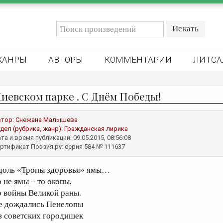
ЖАНРЫ
АВТОРЫ
КОММЕНТАРИИ
ЛИТСА
Киевском парке . С Днём Победы!
втор:
Снежана Малышева
дел (рубрика, жанр):
Гражданская лирика
та и время публикации: 09.05.2015, 08:56:08
ртификат Поэзия.ру: серия 584 № 111637
доль «Тропы здоровья» ямы…
о не ямы – то окопы,
о войны Великой раны.
е дождались Пенелопы
з советских городишек