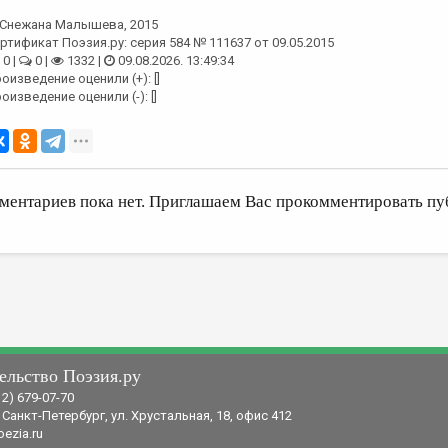
Снежана Малышева
, 2015
ртификат Поэзия.ру: серия 584 № 111637 от 09.05.2015
0 |
0 |
1332 |
09.08.2026. 13:49:34
оизведение оценили (+): []
оизведение оценили (-): []
ментариев пока нет. Приглашаем Вас прокомментировать пу
ельство Поэзия.ру
12) 679-07-70
 Санкт-Петербург, ул. Хрустальная, 18, офис 412
ezia.ru