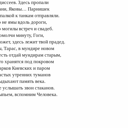
диссеев. Здесь пропали
ани, Яковы… Парнишек
 палкой к танкам отправляли.
о не ямы вдоль дороги,
о могилы встреч и свадеб.
омолчи минуту, Гоги,
ожет, здесь лежит твой прадед.
ы, Тарас, в мундире новом
есть отдай мундирам старым,
то хранятся под покровом
арков Киевских и паром
астых утренних туманов
ыдыхают память века.
е услышать звон стаканов.
ыпьем, вспомним Человека.