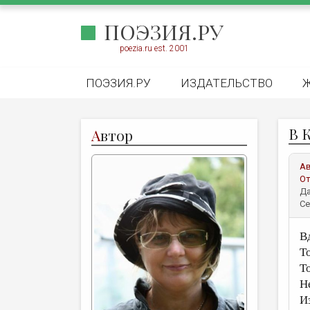
ПОЭЗИЯ.РУ
poezia.ru est. 2001
ПОЭЗИЯ.РУ
ИЗДАТЕЛЬСТВО
В 
А
втор
А
От
Да
Се
В
Т
Т
Н
И