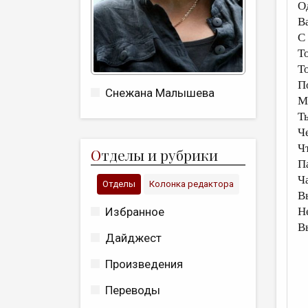
О
В
С
Т
Т
П
Снежана Малышева
М
Т
Ч
Ч
О
тделы и рубрики
П
Ч
Отделы
Колонка редактора
В
Избранное
Н
В
Дайджест
Произведения
Переводы