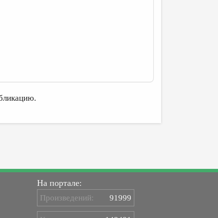
бликацию.
На портале:
Произведений:
91999