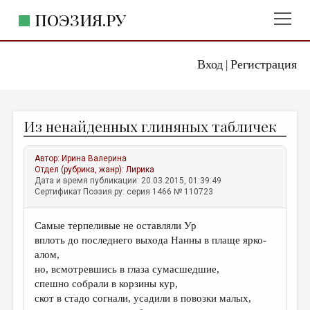
ПОЭЗИЯ.РУ
Вход
Регистрация
ГЛАВНОЕ МЕНЮ
|
ПОЭЗИЯ.РУ
ИЗДАТЕЛЬСТВО
Из ненайденных глиняных табличек
ЖАНРЫ
АВТОРЫ
Автор:
Ирина Валерина
Отдел (рубрика, жанр):
Лирика
КОММЕНТАРИИ
Дата и время публикации: 20.03.2015, 01:39:49
Сертификат Поэзия.ру: серия 1466 № 110723
ЛИТСАЛОН
Самые терпеливые не оставляли Ур
НОВОСТИ
вплоть до последнего выхода Нанны в плаще ярко-
ПРАВИЛА САЙТА
алом,
но, всмотревшись в глаза сумасшедшие,
спешно собрали в корзины кур,
ОТДЕЛЫ И РУБРИКИ
скот в стадо согнали, усадили в повозки малых,
ИЗБРАННОЕ