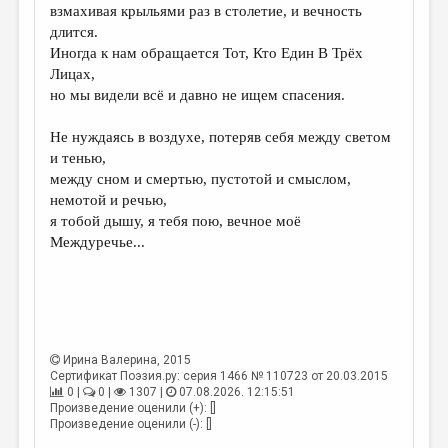
взмахивая крыльями раз в столетие, и вечность
длится.
Иногда к нам обращается Тот, Кто Един В Трёх
Лицах,
но мы видели всё и давно не ищем спасения.
Не нуждаясь в воздухе, потеряв себя между светом
и тенью,
между сном и смертью, пустотой и смыслом,
немотой и речью,
я тобой дышу, я тебя пою, вечное моё
Междуречье...
Ирина Валерина
, 2015
Сертификат Поэзия.ру: серия 1466 № 110723 от 20.03.2015
0 |
0 |
1307 |
07.08.2026. 12:15:51
Произведение оценили (+): []
Произведение оценили (-): []