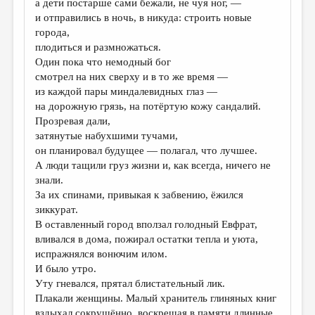
а дети постарше сами бежали, не чуя ног, —
и отправились в ночь, в никуда: строить новые
ДАЙДЖЕСТ
города,
ПРОИЗВЕДЕНИЯ
плодиться и размножаться.
Один пока что немодный бог
ПЕРЕВОДЫ
смотрел на них сверху и в то же время —
из каждой пары миндалевидных глаз —
КОНКУРСЫ
на дорожную грязь, на потёртую кожу сандалий.
ДЕТСКАЯ КОМНАТА
Прозревая дали,
затянутые набухшими тучами,
КНИЖНАЯ ПОЛКА
он планировал будущее — полагал, что лучшее.
А люди тащили груз жизни и, как всегда, ничего не
ОБЗОР ЛИТЕРАТУРЫ
знали.
СТРАНИЦЫ ПАМЯТИ
За их спинами, привыкая к забвению, ёжился
зиккурат.
ОБЪЯВЛЕНИЯ
В оставленный город вползал голодный Евфрат,
вливался в дома, пожирал остатки тепла и уюта,
КОЛОНКА РЕДАКТОРА
испражнялся вонючим илом.
И было утро.
РЕДКОЛЛЕГИЯ
Уту гневался, прятал блистательный лик.
ОТ РЕДАКЦИИ
Плакали женщины. Малый хранитель глиняных книг
вздыхал сокрушённо, воскрешая в памяти длинные