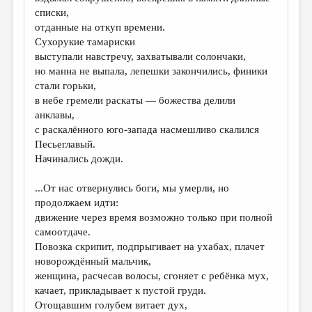
МАЛАЯ ПРОЗА
списки,
отданные на откуп времени.
ЭССЕИСТИКА
Сухорукие тамариски
ЛИТЕРАТУРОВЕДЕНИЕ
выступали навстречу, захватывали солончаки,
но манна не выпала, лепешки закончились, финики
КУЛЬТУРОВЕДЕНИЕ
стали горьки,
в небе гремели раскаты — божества делили
ПУБЛИЦИСТИКА
анклавы,
РЕЦЕНЗИРОВАНИЕ
с раскалённого юго-запада насмешливо скалился
Песьеглавый.
ЦИКЛЫ ПУБЛИКАЦИЙ
Начинались дожди.
ТРЕДИАКОВСКИЙ
...От нас отвернулись боги, мы умерли, но
МЕДИА
продолжаем идти:
движение через время возможно только при полной
ВКОНТАКТЕ
самоотдаче.
Повозка скрипит, подпрыгивает на ухабах, плачет
новорождённый мальчик,
женщина, расчесав волосы, сгоняет с ребёнка мух,
качает, прикладывает к пустой груди.
Отощавшим голубем витает дух,