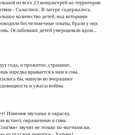
ольшой из всех 23 концлагерей на территории
атвии ­- Саласпилс. В лагере содержалось
ольшое количество детей, над которыми
роводили бесчеловечные опыты, брали у них
ровь. Ослабевших детей умерщвляли ядом...
дут года, и прожитое, страшное,
ишь изредка врывается к нам в сны.
азалось бы, минули во вчерашнее
удовищность и ужасы войны.
ет! Изменив звучанье и окраску,
ни встают, окрашенные в синь.
Сонгми» звучит не только по-вьетнамски,
но на русском значится ­- Хатынь!