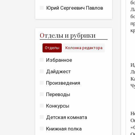
б
Юрий Сергеевич Павлов
Л
б
п
к
О
тделы и рубрики
Отделы
Колонка редактора
Избранное
И
Дайджест
Л
К
Произведения
Ч
Переводы
Конкурсы
Н
Детская комната
О
«
Книжная полка
О