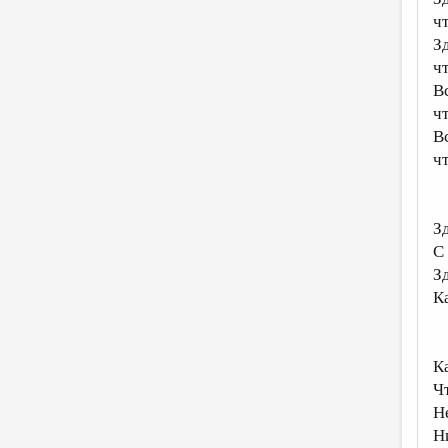
чт
З
ч
Вс
ч
Вс
чт
З
С
З
К
К
Чт
Н
Н