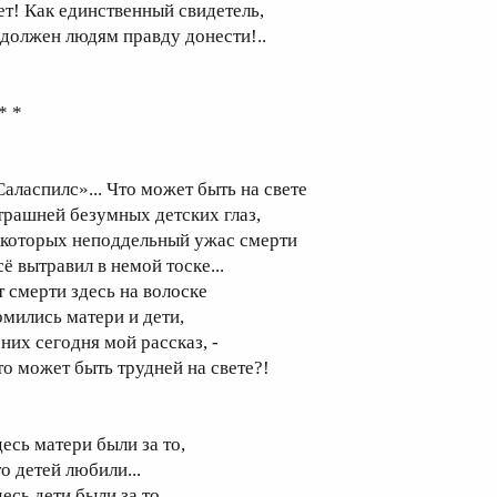
ет! Как единственный свидетель,
 должен людям правду донести!..
* *
Саласпилс»... Что может быть на свете
трашней безумных детских глаз,
 которых неподдельный ужас смерти
ё вытравил в немой тоске...
т смерти здесь на волоске
омились матери и дети,
них сегодня мой рассказ, ­-­
то может быть трудней на свете?!
десь матери были за то,
о детей любили...
есь дети были за то,