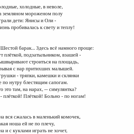
олодные, холодные, в неволе,
а земляном мороженом полу
рали дети: Янисы и Оли ­-­
изнь пробивалась к свету и теплу!
. Шестой барак... Здесь всё намного проще:
ут плёткой, подзатыльником, взашей ­-
ышвыривают строиться на площадь,
рывая с нар притихших малышей.
грушки ­- тряпки, камешки и склянки
е по нутру блестящим сапогам.
о это там, на нарах, -­- симулянтка?
­- плёткой! Плёткой! Больно ­- по ногам!
на вся сжалась в маленький комочек,
акая ноша ей не по плечу,
а и с куклами играть не хочет,