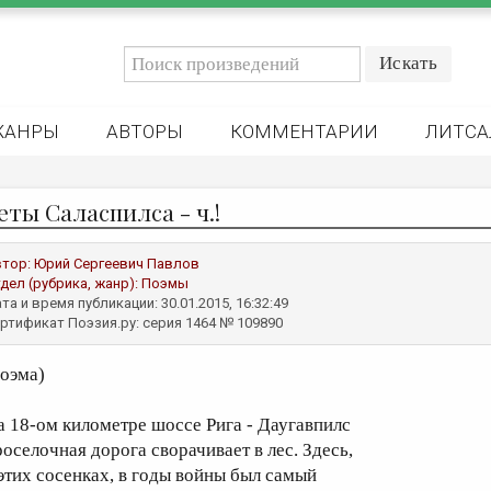
ЖАНРЫ
АВТОРЫ
КОММЕНТАРИИ
ЛИТСА
еты Саласпилса - ч.!
втор:
Юрий Сергеевич Павлов
дел (рубрика, жанр):
Поэмы
та и время публикации: 30.01.2015, 16:32:49
ртификат Поэзия.ру: серия 1464 № 109890
поэма)
а 18-ом километре шоссе Рига ­- Даугавпилс
роселочная дорога сворачивает в лес. Здесь,
 этих сосенках, в годы войны был самый