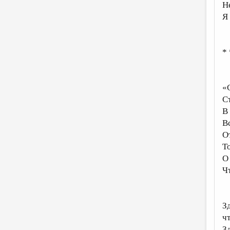
Н
Я
* 
«
С
В
Вс
О
Т
О 
Ч
З
чт
Зд