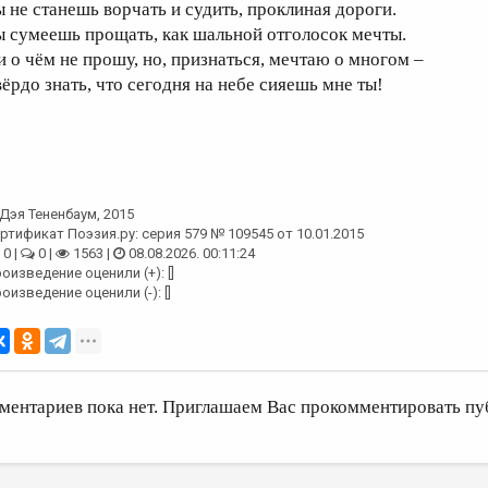
ы не станешь ворчать и судить, проклиная дороги.
ы сумеешь прощать, как шальной отголосок мечты.
и о чём не прошу, но, признаться, мечтаю о многом –
вёрдо знать, что сегодня на небе сияешь мне ты!
Дэя Тененбаум
, 2015
ртификат Поэзия.ру: серия 579 № 109545 от 10.01.2015
0 |
0 |
1563 |
08.08.2026. 00:11:24
оизведение оценили (+): []
оизведение оценили (-): []
ментариев пока нет. Приглашаем Вас прокомментировать пу