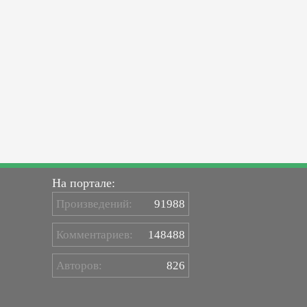
На портале:
Произведений:
91988
Комментариев:
148488
Авторов:
826