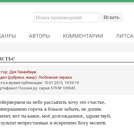
ЖАНРЫ
АВТОРЫ
КОММЕНТАРИИ
ЛИТСА
астье
втор:
Дэя Тененбаум
дел (рубрика, жанр):
Любовная лирика
та и время публикации: 10.01.2015, 19:39:19
ртификат Поэзия.ру: серия 579 № 109545
ейерверком на небе рассыпать хочу это счастье,
 вчерашнюю горечь в бокале забыть, не допив.
начит, вот ты какое, моё долгожданное, здравствуй,
езультат непрестанных и искренних Богу молитв.