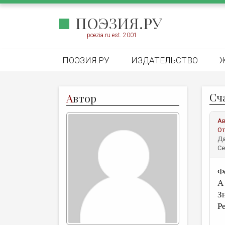
ПОЭЗИЯ.РУ
poezia.ru est. 2001
ПОЭЗИЯ.РУ
ИЗДАТЕЛЬСТВО
Сч
А
втор
А
От
Да
Се
Ф
А
З
Р