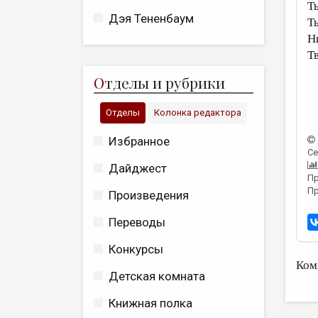
Т
Дэя Тененбаум
Т
Н
Т
О
тделы и рубрики
Отделы
Колонка редактора
Избранное
Се
Дайджест
Пр
Пр
Произведения
Переводы
Конкурсы
Ком
Детская комната
Книжная полка