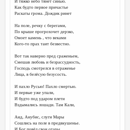
И тяжко небо тянет синью.
Как будто первое причастье
ДАЙДЖЕСТ
Раскаты грома. Дождик ринет
ПРОИЗВЕДЕНИЯ
На поле, речку с берегами,
ПЕРЕВОДЫ
По крыше прогрохочет дерзко,
Омоет камень , что веками
КОНКУРСЫ
Кого-то прах таит безвестно.
ДЕТСКАЯ КОМНАТА
Вот так наверно пред сраженьем,
КНИЖНАЯ ПОЛКА
Смешав любовь и безрассудность,
Господь смотрелся в отраженье
ОБЗОР ЛИТЕРАТУРЫ
Лица, в белёсую безусость.
СТРАНИЦЫ ПАМЯТИ
И пахло Русью! Пахло смертью.
ОБЪЯВЛЕНИЯ
И первые уже упали,
И будто под ударом плети
КОЛОНКА РЕДАКТОРА
Вздымались лошади. Там Кали,
РЕДКОЛЛЕГИЯ
Аид, Анубис, слуги Мары
ОТ РЕДАКЦИИ
Cошлись на поле в предвкушенье.
И Бог повёл свои отары