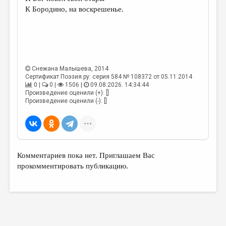
МАЛАЯ ПРОЗА
К Бородино, на воскрешенье.
ЭССЕИСТИКА
ЛИТЕРАТУРОВЕДЕНИЕ
КУЛЬТУРОВЕДЕНИЕ
Снежана Малышева
, 2014
ПУБЛИЦИСТИКА
Сертификат Поэзия.ру: серия 584 № 108372 от 05.11.2014
0 |
0 |
1506 |
09.08.2026. 14:34:44
РЕЦЕНЗИРОВАНИЕ
Произведение оценили (+): []
Произведение оценили (-): []
ЦИКЛЫ ПУБЛИКАЦИЙ
ТРЕДИАКОВСКИЙ
МЕДИА
Комментариев пока нет. Приглашаем Вас
ВКОНТАКТЕ
прокомментировать публикацию.