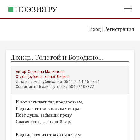
ПОЭЗИЯ.РУ
Вход
Регистрация
ГЛАВНОЕ МЕНЮ
|
ПОЭЗИЯ.РУ
ИЗДАТЕЛЬСТВО
Дождь, Толстой и Бородино...
ЖАНРЫ
АВТОРЫ
Автор:
Снежана Малышева
Отдел (рубрика, жанр):
Лирика
КОММЕНТАРИИ
Дата и время публикации: 05.11.2014, 15:27:51
Сертификат Поэзия.ру: серия 584 № 108372
ЛИТСАЛОН
И вот вскипает сад предгрозьем,
НОВОСТИ
Вздымая ветви в плясках ветра.
ПРАВИЛА САЙТА
Поёт душа, забывши прозу,
Слагая стих, где пеной вера
ОТДЕЛЫ И РУБРИКИ
Вздымается из страха счастьем.
ИЗБРАННОЕ