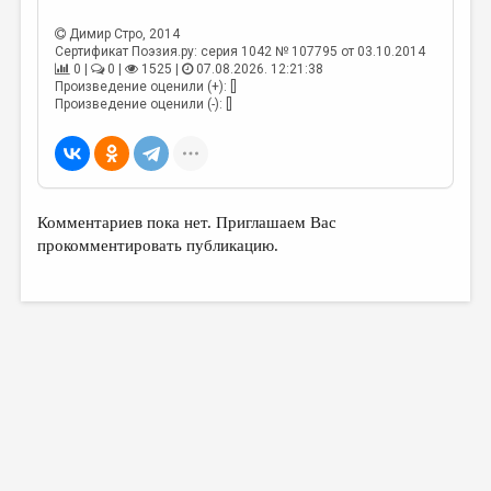
МАЛАЯ ПРОЗА
Димир Стро
, 2014
ЭССЕИСТИКА
Сертификат Поэзия.ру: серия 1042 № 107795 от 03.10.2014
0 |
0 |
1525 |
07.08.2026. 12:21:38
ЛИТЕРАТУРОВЕДЕНИЕ
Произведение оценили (+): []
Произведение оценили (-): []
КУЛЬТУРОВЕДЕНИЕ
ПУБЛИЦИСТИКА
РЕЦЕНЗИРОВАНИЕ
Комментариев пока нет. Приглашаем Вас
ЦИКЛЫ ПУБЛИКАЦИЙ
прокомментировать публикацию.
ТРЕДИАКОВСКИЙ
МЕДИА
ВКОНТАКТЕ