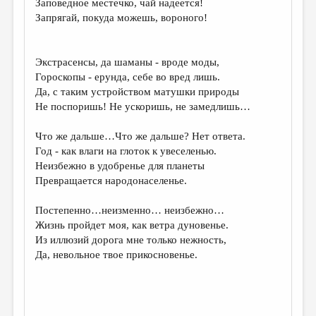
Заповедное местечко, чай надеется!
Запрягай, покуда можешь, вороного!
ДАЙДЖЕСТ
ПРОИЗВЕДЕНИЯ
Экстрасенсы, да шаманы - вроде моды,
ПЕРЕВОДЫ
Гороскопы - ерунда, себе во вред лишь.
Да, с таким устройством матушки природы
КОНКУРСЫ
Не поспоришь! Не ускоришь, не замедлишь…
ДЕТСКАЯ КОМНАТА
Что же дальше…Что же дальше? Нет ответа.
КНИЖНАЯ ПОЛКА
Год - как влаги на глоток к увеселенью.
Неизбежно в удобренье для планеты
ОБЗОР ЛИТЕРАТУРЫ
Превращается народонаселенье.
СТРАНИЦЫ ПАМЯТИ
Постепенно…неизменно… неизбежно…
ОБЪЯВЛЕНИЯ
Жизнь пройдет моя, как ветра дуновенье.
Из иллюзий дорога мне только нежность,
КОЛОНКА РЕДАКТОРА
Да, невольное твое прикосновенье.
РЕДКОЛЛЕГИЯ
ОТ РЕДАКЦИИ