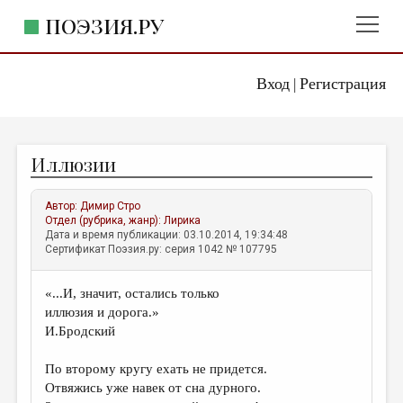
ПОЭЗИЯ.РУ
Вход
Регистрация
ГЛАВНОЕ МЕНЮ
|
ПОЭЗИЯ.РУ
ИЗДАТЕЛЬСТВО
Иллюзии
ЖАНРЫ
АВТОРЫ
Автор:
Димир Стро
Отдел (рубрика, жанр):
Лирика
КОММЕНТАРИИ
Дата и время публикации: 03.10.2014, 19:34:48
Сертификат Поэзия.ру: серия 1042 № 107795
ЛИТСАЛОН
«...И, значит, остались только
НОВОСТИ
иллюзия и дорога.»
ПРАВИЛА САЙТА
И.Бродский
По второму кругу ехать не придется.
ОТДЕЛЫ И РУБРИКИ
Отвяжись уже навек от сна дурного.
ИЗБРАННОЕ