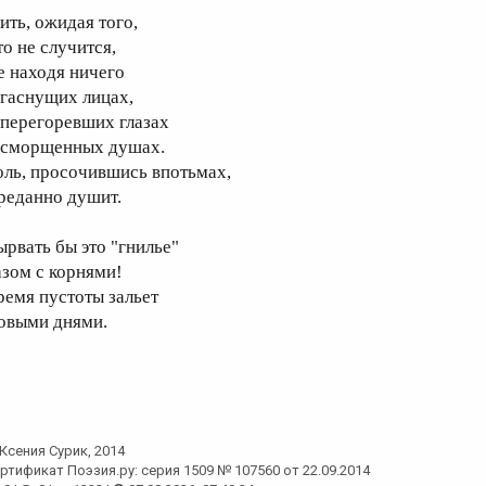
ить, ожидая того,
то не случится,
е находя ничего
 гаснущих лицах,
 перегоревших глазах
 сморщенных душах.
оль, просочившись впотьмах,
реданно душит.
ырвать бы это "гнилье"
азом с корнями!
ремя пустоты зальет
овыми днями.
Ксения Сурик
, 2014
ртификат Поэзия.ру: серия 1509 № 107560 от 22.09.2014