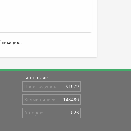
бликацию.
На портале:
Произведений:
91979
Комментариев:
148486
Авторов:
826