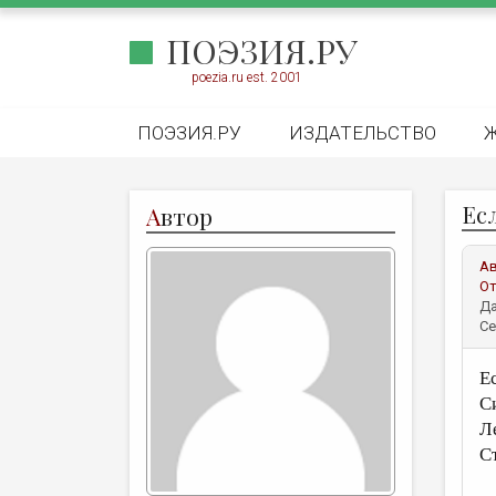
ПОЭЗИЯ.РУ
poezia.ru est. 2001
ПОЭЗИЯ.РУ
ИЗДАТЕЛЬСТВО
Есл
А
втор
А
От
Да
Се
Ес
С
Л
С