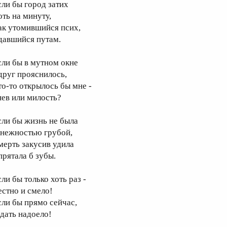
сли бы город затих
оть на минуту,
ак утомившийся псих,
давшийся путам.
сли бы в мутном окне
друг прояснилось,
то-то открылось бы мне -
нев или милость?
сли бы жизнь не была
 нежностью грубой,
мерть закусив удила
прятала б зубы.
ли бы только хоть раз -
естно и смело!
сли бы прямо сейчас,
дать надоело!