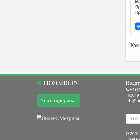
Пр
Пр
Ком
ПОЭЗИЯ.РУ
Издат
+7 (8
192019,
Техподдержка
info@po
© 2001 
Права 