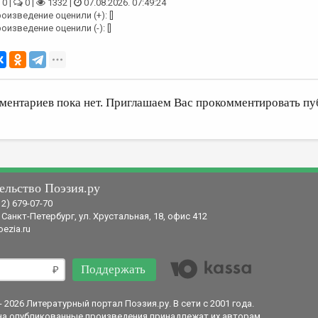
0 |
0 |
1332 |
07.08.2026. 07:49:24
оизведение оценили (+): []
оизведение оценили (-): []
ментариев пока нет. Приглашаем Вас прокомментировать пу
ельство Поэзия.ру
12) 679-07-70
 Санкт-Петербург, ул. Хрустальная, 18, офис 412
ezia.ru
Поддержать
- 2026 Литературный портал Поэзия.ру. В сети с 2001 года.
на опубликованные произведения принадлежат их авторам.