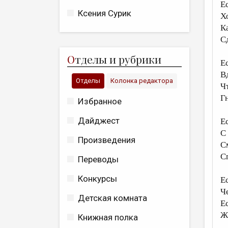
Е
Ксения Сурик
Х
К
С
О
тделы и рубрики
Е
В
Отделы
Колонка редактора
Ч
Г
Избранное
Дайджест
Е
С
Произведения
С
С
Переводы
Конкурсы
Ес
Ч
Детская комната
Е
Ж
Книжная полка