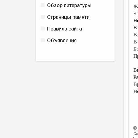
Обзор литературы
Ж
Ч
Страницы памяти
Н
В
Правила сайта
В
Объявления
В
Б
П
В
Р
В
Н
Се