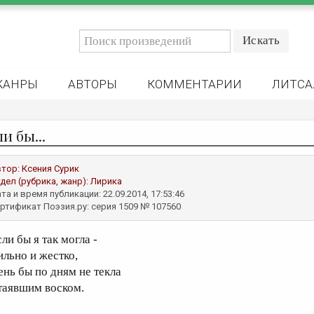
ЖАНРЫ
АВТОРЫ
КОММЕНТАРИИ
ЛИТСА
и бы...
втор:
Ксения Сурик
дел (рубрика, жанр):
Лирика
та и время публикации: 22.09.2014, 17:53:46
ртификат Поэзия.ру: серия 1509 № 107560
ли бы я так могла -
ильно и жестко,
ень бы по дням не текла
таявшим воском.