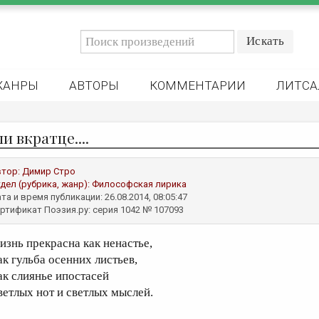
ЖАНРЫ
АВТОРЫ
КОММЕНТАРИИ
ЛИТСА
и вкратце....
втор:
Димир Стро
дел (рубрика, жанр):
Философская лирика
та и время публикации: 26.08.2014, 08:05:47
ртификат Поэзия.ру: серия 1042 № 107093
изнь прекрасна как ненастье,
ак гульба осенних листьев,
ак слиянье ипостасей
ветлых нот и светлых мыслей.