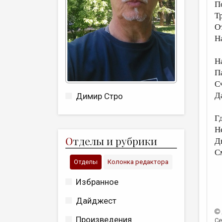
По
Т
О
Н
Н
П
С
Д
Димир Стро
Г
Н
О
тделы и рубрики
Д
С
Отделы
Колонка редактора
Избранное
Дайджест
Произведения
Се