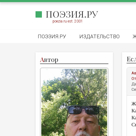
ПОЭЗИЯ.РУ
poezia.ru est. 2001
ПОЭЗИЯ.РУ
ИЗДАТЕЛЬСТВО
Есл
А
втор
А
От
Да
Се
Ж
К
К
С