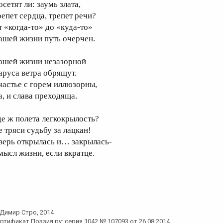
сетят ли: заумь злата,
репет сердца, трепет речи?
т «когда-то» до «куда-то»
ашей жизни путь очерчен.
ашей жизни незазорной
аруса ветра обрящут.
частье с горем иллюзорны,
а, и слава преходяща.
де ж полета легкокрылость?
е тряси судьбу за лацкан!
верь открылась и… закрылась-
мысл жизни, если вкратце.
Димир Стро
, 2014
ртификат Поэзия.ру: серия 1042 № 107093 от 26.08.2014