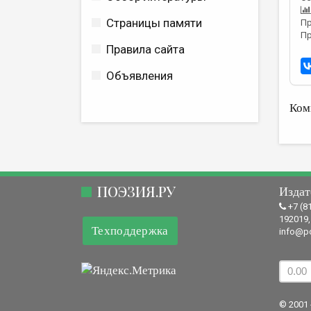
Страницы памяти
Пр
Пр
Правила сайта
Объявления
Ком
ПОЭЗИЯ.РУ
Издат
+7 (8
192019,
Техподдержка
info@po
© 2001 