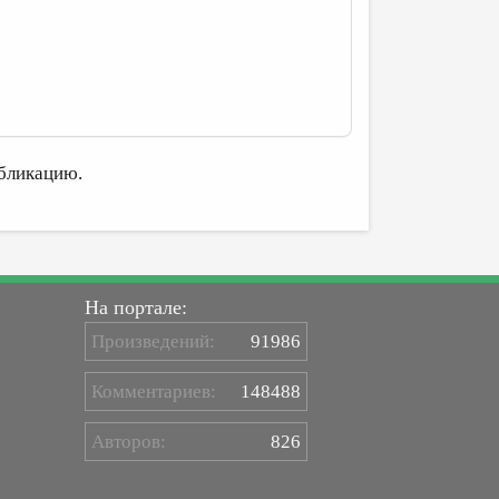
бликацию.
На портале:
Произведений:
91986
Комментариев:
148488
Авторов:
826