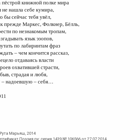
а пёстрой книжной полке мира
ы не нашла себе кумира,
о бы сейчас тебя увёл,
ак прежде Маркес, Фолкнер, Бёлль,
рести по незнакомым тропам,
азгадывать язык эзопов,
лутать по лабиринтам фраз
 ждать – чем кончится рассказ,
сецело отдаваясь власти
ероев охватившей страсти,
абыв, страдая и любя,
у – надоевшую – себя…
011
Рута Марьяш
, 2014
ртификат Поэзия.ру: серия 1439 № 106566 от 27.07.2014