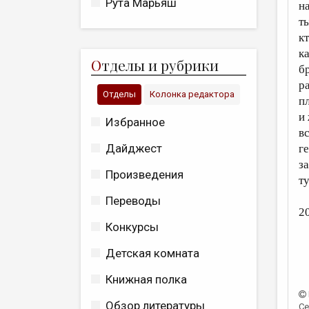
Рута Марьяш
н
т
кт
к
О
тделы и рубрики
б
р
Отделы
Колонка редактора
п
и
Избранное
в
Дайджест
г
з
Произведения
т
Переводы
2
Конкурсы
Детская комната
Книжная полка
Обзор литературы
Се