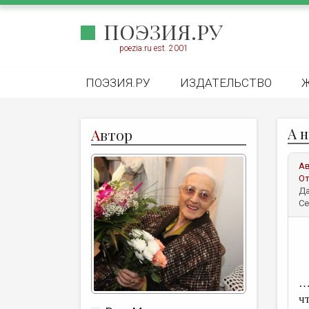
ПОЭЗИЯ.РУ
poezia.ru est. 2001
ПОЭЗИЯ.РУ
ИЗДАТЕЛЬСТВО
А н
А
втор
А
От
Да
Се
…
ч