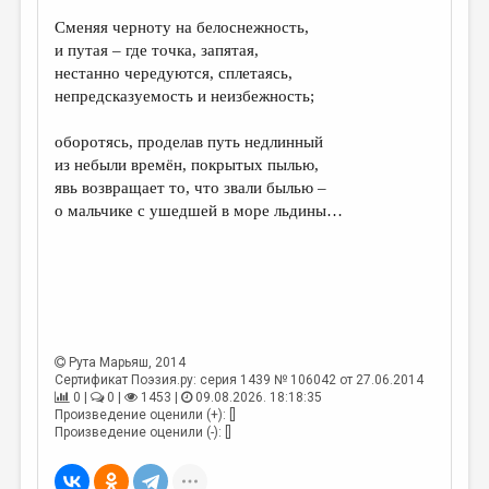
Сменяя черноту на белоснежность,
ДАЙДЖЕСТ
и путая – где точка, запятая,
ПРОИЗВЕДЕНИЯ
нестанно чередуются, сплетаясь,
непредсказуемость и неизбежность;
ПЕРЕВОДЫ
оборотясь, проделав путь недлинный
КОНКУРСЫ
из небыли времён, покрытых пылью,
ДЕТСКАЯ КОМНАТА
явь возвращает то, что звали былью –
о мальчике с ушедшей в море льдины…
КНИЖНАЯ ПОЛКА
ОБЗОР ЛИТЕРАТУРЫ
СТРАНИЦЫ ПАМЯТИ
ОБЪЯВЛЕНИЯ
Рута Марьяш
, 2014
Сертификат Поэзия.ру: серия 1439 № 106042 от 27.06.2014
КОЛОНКА РЕДАКТОРА
0 |
0 |
1453 |
09.08.2026. 18:18:35
Произведение оценили (+): []
РЕДКОЛЛЕГИЯ
Произведение оценили (-): []
ОТ РЕДАКЦИИ