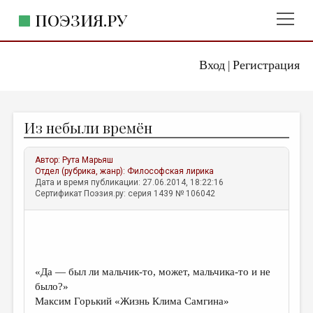
ПОЭЗИЯ.РУ
Вход
Регистрация
ГЛАВНОЕ МЕНЮ
|
ПОЭЗИЯ.РУ
ИЗДАТЕЛЬСТВО
Из небыли времён
ЖАНРЫ
АВТОРЫ
Автор:
Рута Марьяш
Отдел (рубрика, жанр):
Философская лирика
КОММЕНТАРИИ
Дата и время публикации: 27.06.2014, 18:22:16
Сертификат Поэзия.ру: серия 1439 № 106042
ЛИТСАЛОН
НОВОСТИ
ПРАВИЛА САЙТА
«Да — был ли мальчик-то, может, мальчика-то и не
было?»
ОТДЕЛЫ И РУБРИКИ
Максим Горький «Жизнь Клима Самгина»
ИЗБРАННОЕ