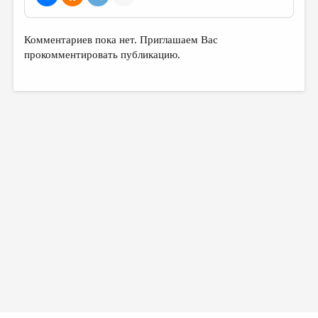
МАЛАЯ ПРОЗА
ЭССЕИСТИКА
Комментариев пока нет. Приглашаем Вас
ЛИТЕРАТУРОВЕДЕНИЕ
прокомментировать публикацию.
КУЛЬТУРОВЕДЕНИЕ
ПУБЛИЦИСТИКА
РЕЦЕНЗИРОВАНИЕ
ЦИКЛЫ ПУБЛИКАЦИЙ
ТРЕДИАКОВСКИЙ
МЕДИА
ВКОНТАКТЕ