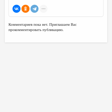
МАЛАЯ ПРОЗА
ЭССЕИСТИКА
ЛИТЕРАТУРОВЕДЕНИЕ
Комментариев пока нет. Приглашаем Вас
КУЛЬТУРОВЕДЕНИЕ
прокомментировать публикацию.
ПУБЛИЦИСТИКА
РЕЦЕНЗИРОВАНИЕ
ЦИКЛЫ ПУБЛИКАЦИЙ
ТРЕДИАКОВСКИЙ
МЕДИА
ВКОНТАКТЕ