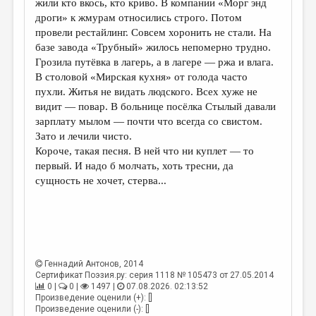
жили кто вкось, кто криво. В компании «Морг энд
дроги» к жмурам относились строго. Потом
ДАЙДЖЕСТ
провели рестайлинг. Совсем хоронить не стали. На
ПРОИЗВЕДЕНИЯ
базе завода «Трубный» жилось непомерно трудно.
Грозила путёвка в лагерь, а в лагере — ржа и влага.
ПЕРЕВОДЫ
В столовой «Мирская кухня» от голода часто
пухли. Житья не видать людского. Всех хуже не
КОНКУРСЫ
видит — повар. В больнице посёлка Стылый давали
ДЕТСКАЯ КОМНАТА
зарплату мылом — почти что всегда со свистом.
Зато и лечили чисто.
КНИЖНАЯ ПОЛКА
Короче, такая песня. В ней что ни куплет — то
первый. И надо б молчать, хоть тресни, да
ОБЗОР ЛИТЕРАТУРЫ
сущность не хочет, стерва...
СТРАНИЦЫ ПАМЯТИ
ОБЪЯВЛЕНИЯ
КОЛОНКА РЕДАКТОРА
Геннадий Антонов
, 2014
РЕДКОЛЛЕГИЯ
Сертификат Поэзия.ру: серия 1118 № 105473 от 27.05.2014
0 |
0 |
1497 |
07.08.2026. 02:13:52
ОТ РЕДАКЦИИ
Произведение оценили (+): []
Произведение оценили (-): []