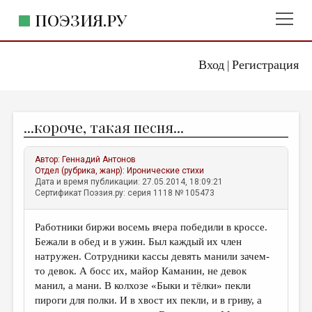
ПОЭЗИЯ.РУ
Вход
Регистрация
ГЛАВНОЕ МЕНЮ
|
ПОЭЗИЯ.РУ
ИЗДАТЕЛЬСТВО
...короче, такая песня...
ЖАНРЫ
АВТОРЫ
Автор:
Геннадий Антонов
Отдел (рубрика, жанр):
Иронические стихи
КОММЕНТАРИИ
Дата и время публикации: 27.05.2014, 18:09:21
Сертификат Поэзия.ру: серия 1118 № 105473
ЛИТСАЛОН
Работники биржи восемь вчера победили в кроссе.
НОВОСТИ
Бежали в обед и в ужин. Был каждый их член
ПРАВИЛА САЙТА
натружен. Сотрудники кассы девять манили зачем-
то девок. А босс их, майор Каманин, не девок
манил, а мани. В колхозе «Быки и тёлки» пекли
ОТДЕЛЫ И РУБРИКИ
пироги для полки. И в хвост их пекли, и в гриву, а
ИЗБРАННОЕ