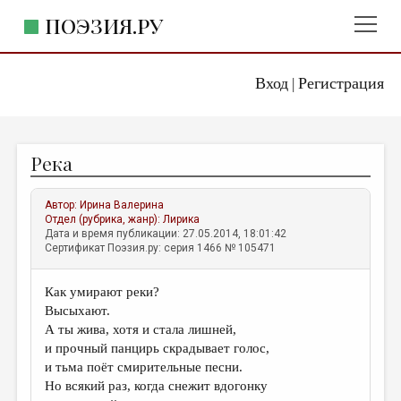
ПОЭЗИЯ.РУ
Вход
Регистрация
ГЛАВНОЕ МЕНЮ
|
ПОЭЗИЯ.РУ
ИЗДАТЕЛЬСТВО
Река
ЖАНРЫ
АВТОРЫ
Автор:
Ирина Валерина
Отдел (рубрика, жанр):
Лирика
КОММЕНТАРИИ
Дата и время публикации: 27.05.2014, 18:01:42
Сертификат Поэзия.ру: серия 1466 № 105471
ЛИТСАЛОН
Как умирают реки?
НОВОСТИ
Высыхают.
ПРАВИЛА САЙТА
А ты жива, хотя и стала лишней,
и прочный панцирь скрадывает голос,
и тьма поёт смирительные песни.
ОТДЕЛЫ И РУБРИКИ
Но всякий раз, когда снежит вдогонку
ИЗБРАННОЕ