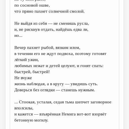
МАЛАЯ ПРОЗА
по сосновой ошве,
что пряно пахнет солнечной смолой.
ЭССЕИСТИКА
ЛИТЕРАТУРОВЕДЕНИЕ
Не выйдя из себя — не сменишь русла,
и, не рискнув отдать, найдёшь едва ли,
КУЛЬТУРОВЕДЕНИЕ
но...
ПУБЛИЦИСТИКА
Вечер пахнет рыбой, вязким илом,
РЕЦЕНЗИРОВАНИЕ
в течении его не ждут подвоха, поэтому готовят
лёгкий ужин,
ЦИКЛЫ ПУБЛИКАЦИЙ
любимых нежат и детей целуют, и гонят спать:
быстрей, быстрей!
ТРЕДИАКОВСКИЙ
Не вчуже
МЕДИА
жизнь наблюдая, а в кругу — увидишь суть.
Доверься без оглядки — станешь нужным.
ВКОНТАКТЕ
... Стоокая, усталая, седая тьма шепчет заговорное
вполсилы,
и кажется — взъярённая Немига вот-вот взорвёт
бетонную могилу.