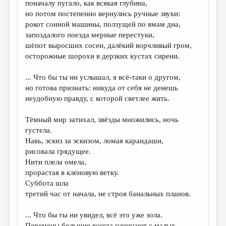
поначалу пугало, как всякая глубина,
но потом постепенно вернулись ручные звуки:
ДАЙДЖЕСТ
рокот сонной машины, ползущей по ямам дна,
ПРОИЗВЕДЕНИЯ
запоздалого поезда мерные перестуки,
шёпот выросших сосен, далёкий ворчливый гром,
ПЕРЕВОДЫ
осторожные шорохи в дерзких кустах сирени.
КОНКУРСЫ
... Что бы ты ни услышал, я всё-таки о другом,
ДЕТСКАЯ КОМНАТА
но готова признать: никуда от себя не денешь
неудобную правду, с которой светлее жить.
КНИЖНАЯ ПОЛКА
Тёмный мир затихал, звёзды множились, ночь
ОБЗОР ЛИТЕРАТУРЫ
густела.
СТРАНИЦЫ ПАМЯТИ
Навь, эскиз за эскизом, ломая карандаши,
рисовала грядущее.
ОБЪЯВЛЕНИЯ
Нити плела омела,
прорастая в кленовую ветку.
КОЛОНКА РЕДАКТОРА
Суббота шла
РЕДКОЛЛЕГИЯ
третий час от начала, не строя банальных планов.
ОТ РЕДАКЦИИ
... Что бы ты ни увидел, всё это уже зола.
Перемены большие всегда начинают с малых.