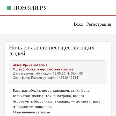
ПОЭЗИЯ.РУ
Вход
Регистрация
ГЛАВНОЕ МЕНЮ
|
ПОЭЗИЯ.РУ
ИЗДАТЕЛЬСТВО
Ночь из жизни несуществующих
ЖАНРЫ
людей
АВТОРЫ
Автор:
Ирина Валерина
КОММЕНТАРИИ
Отдел (рубрика, жанр):
Любовная лирика
Дата и время публикации: 19.05.2014, 00:44:08
ЛИТСАЛОН
Сертификат Поэзия.ру: серия 1466 № 105341
НОВОСТИ
Разогнав облака, ветер заполночь стих. Луна,
ПРАВИЛА САЙТА
величавая, полная, точно матрона, вышла
будоражить бессонных, а спящих — до света гнать
ОТДЕЛЫ И РУБРИКИ
лабиринтом кошмаров.
Обрушенное затишье
ИЗБРАННОЕ