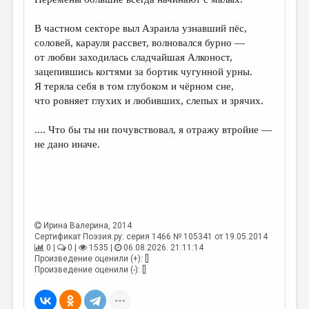
МАЛАЯ ПРОЗА
ЭССЕИСТИКА
В частном секторе выл Азраила узнавший пёс,
соловей, карауля рассвет, волновался бурно —
ЛИТЕРАТУРОВЕДЕНИЕ
от любви заходилась сладчайшая Алконост,
зацепившись когтями за бортик чугунной урны.
КУЛЬТУРОВЕДЕНИЕ
Я теряла себя в том глубоком и чёрном сне,
ПУБЛИЦИСТИКА
что ровняет глухих и любивших, слепых и зрячих.
РЕЦЕНЗИРОВАНИЕ
.... Что бы ты ни почувствовал, я отражу втройне —
не дано иначе.
ЦИКЛЫ ПУБЛИКАЦИЙ
ТРЕДИАКОВСКИЙ
МЕДИА
ВКОНТАКТЕ
Ирина Валерина
, 2014
Сертификат Поэзия.ру: серия 1466 № 105341 от 19.05.2014
0 |
0 |
1535 |
06.08.2026. 21:11:14
Произведение оценили (+): []
Произведение оценили (-): []