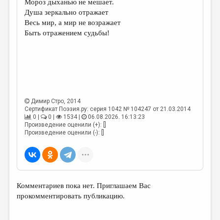
Мороз дыханью не мешает.
Душа зеркально отражает
ДАЙДЖЕСТ
Весь мир, а мир не возражает
ПРОИЗВЕДЕНИЯ
Быть отражением судьбы!
ПЕРЕВОДЫ
КОНКУРСЫ
ДЕТСКАЯ КОМНАТА
КНИЖНАЯ ПОЛКА
Димир Стро
, 2014
Сертификат Поэзия.ру: серия 1042 № 104247 от 21.03.2014
ОБЗОР ЛИТЕРАТУРЫ
0 |
0 |
1534 |
06.08.2026. 16:13:23
Произведение оценили (+): []
Произведение оценили (-): []
СТРАНИЦЫ ПАМЯТИ
ОБЪЯВЛЕНИЯ
КОЛОНКА РЕДАКТОРА
Комментариев пока нет. Приглашаем Вас
РЕДКОЛЛЕГИЯ
прокомментировать публикацию.
ОТ РЕДАКЦИИ