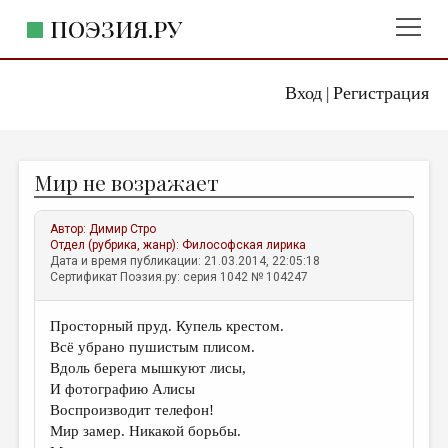
ПОЭЗИЯ.РУ
Вход
Регистрация
ГЛАВНОЕ МЕНЮ
|
ПОЭЗИЯ.РУ
ИЗДАТЕЛЬСТВО
Мир не возражает
ЖАНРЫ
АВТОРЫ
Автор:
Димир Стро
Отдел (рубрика, жанр):
Философская лирика
КОММЕНТАРИИ
Дата и время публикации: 21.03.2014, 22:05:18
Сертификат Поэзия.ру: серия 1042 № 104247
ЛИТСАЛОН
Просторный пруд. Купель крестом.
НОВОСТИ
Всё убрано пушистым плисом.
ПРАВИЛА САЙТА
Вдоль берега мышкуют лисы,
И фотографию Алисы
Воспроизводит телефон!
ОТДЕЛЫ И РУБРИКИ
Мир замер. Никакой борьбы.
ИЗБРАННОЕ