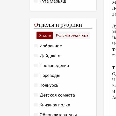
Рута Марьяш
М
Но
З
О
тделы и рубрики
Л
М
Отделы
Колонка редактора
Н
Ч
Избранное
Т
Дайджест
Г
Произведения
Т
О
Переводы
Ч
Конкурсы
Б
И 
Детская комната
А
Книжная полка
Обзор литературы