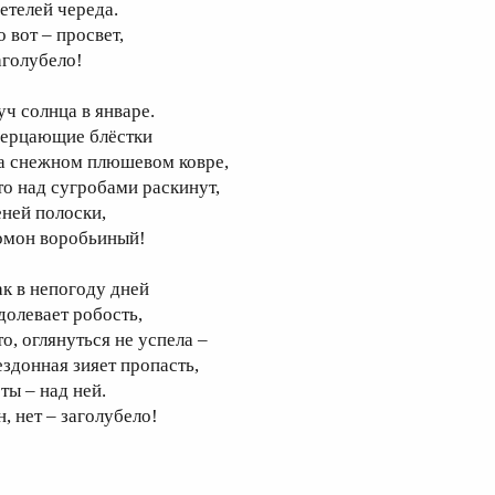
етелей череда.
 вот – просвет,
аголубело!
уч солнца в январе.
ерцающие блёстки
а снежном плюшевом ковре,
то над сугробами раскинут,
еней полоски,
омон воробьиный!
ак в непогоду дней
долевает робость,
то, оглянуться не успела –
ездонная зияет пропасть,
ты – над ней.
н, нет – заголубело!