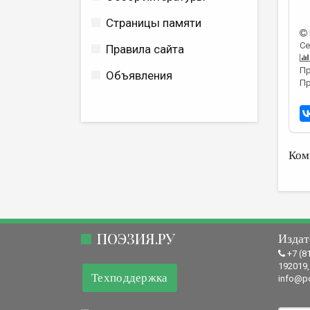
Страницы памяти
Се
Правила сайта
Пр
Объявления
Пр
Ком
ПОЭЗИЯ.РУ
Издат
+7 (8
192019,
Техподдержка
info@po