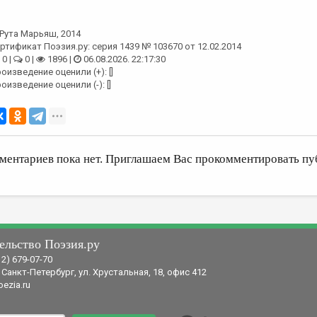
Рута Марьяш
, 2014
ртификат Поэзия.ру: серия 1439 № 103670 от 12.02.2014
0 |
0 |
1896 |
06.08.2026. 22:17:30
оизведение оценили (+): []
оизведение оценили (-): []
ментариев пока нет. Приглашаем Вас прокомментировать пу
ельство Поэзия.ру
12) 679-07-70
 Санкт-Петербург, ул. Хрустальная, 18, офис 412
ezia.ru