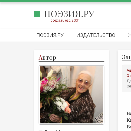
ПОЭЗИЯ.РУ
poezia.ru est. 2001
ПОЭЗИЯ.РУ
ИЗДАТЕЛЬСТВО
Заг
А
втор
А
От
Да
Се
Вс
К
В