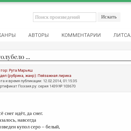
ЖАНРЫ
АВТОРЫ
КОММЕНТАРИИ
ЛИТСА
олубело ...
втор:
Рута Марьяш
дел (рубрика, жанр):
Пейзажная лирика
та и время публикации: 12.02.2014, 01:15:35
ртификат Поэзия.ру: серия 1439 № 103670
ё снег идёт, да снег.
азалось, навсегда
озведен купол серо – белый,