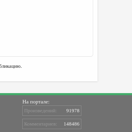
бликацию.
На портале:
Произведений:
91978
Комментариев:
148486