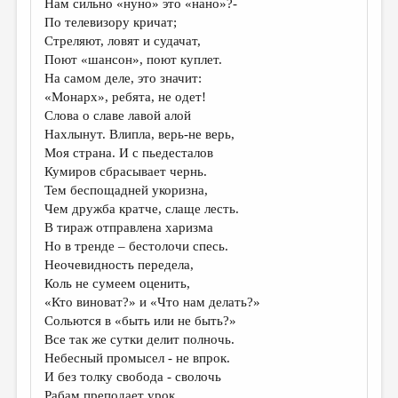
Нам сильно «нуно» это «нано»?-
По телевизору кричат;
ДАЙДЖЕСТ
Стреляют, ловят и судачат,
ПРОИЗВЕДЕНИЯ
Поют «шансон», поют куплет.
На самом деле, это значит:
ПЕРЕВОДЫ
«Монарх», ребята, не одет!
Слова о славе лавой алой
КОНКУРСЫ
Нахлынут. Влипла, верь-не верь,
ДЕТСКАЯ КОМНАТА
Моя страна. И с пьедесталов
Кумиров сбрасывает чернь.
КНИЖНАЯ ПОЛКА
Тем беспощадней укоризна,
Чем дружба кратче, слаще лесть.
ОБЗОР ЛИТЕРАТУРЫ
В тираж отправлена харизма
СТРАНИЦЫ ПАМЯТИ
Но в тренде – бестолочи спесь.
Неочевидность передела,
ОБЪЯВЛЕНИЯ
Коль не сумеем оценить,
«Кто виноват?» и «Что нам делать?»
КОЛОНКА РЕДАКТОРА
Сольются в «быть или не быть?»
Все так же сутки делит полночь.
РЕДКОЛЛЕГИЯ
Небесный промысел - не впрок.
ОТ РЕДАКЦИИ
И без толку свобода - сволочь
Рабам преподает урок.