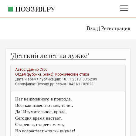
ПОЭЗИЯ.РУ
Вход
Регистрация
ГЛАВНОЕ МЕНЮ
|
ПОЭЗИЯ.РУ
ИЗДАТЕЛЬСТВО
"Детский лепет на лужке"
ЖАНРЫ
АВТОРЫ
Автор:
Димир Стро
Отдел (рубрика, жанр):
Иронические стихи
КОММЕНТАРИИ
Дата и время публикации: 18.11.2013, 03:52:03
Сертификат Поэзия.ру: серия 1042 № 102029
ЛИТСАЛОН
Нет неизменного в природе.
НОВОСТИ
Все, как известно нам, течет.
ПРАВИЛА САЙТА
Да! Изумительное, вроде,
Сегодня время настает.
Старею я, стареет мама,
ОТДЕЛЫ И РУБРИКИ
Но возрастает «полк» внучат!
ИЗБРАННОЕ