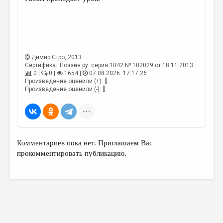
МАЛАЯ ПРОЗА
ЭССЕИСТИКА
ЛИТЕРАТУРОВЕДЕНИЕ
КУЛЬТУРОВЕДЕНИЕ
Димир Стро
, 2013
Сертификат Поэзия.ру: серия 1042 № 102029 от 18.11.2013
ПУБЛИЦИСТИКА
0 |
0 |
1654 |
07.08.2026. 17:17:26
Произведение оценили (+): []
РЕЦЕНЗИРОВАНИЕ
Произведение оценили (-): []
ЦИКЛЫ ПУБЛИКАЦИЙ
ТРЕДИАКОВСКИЙ
МЕДИА
Комментариев пока нет. Приглашаем Вас
прокомментировать публикацию.
ВКОНТАКТЕ