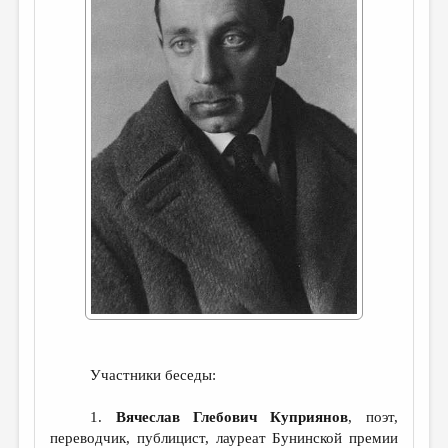
ДАЙДЖЕСТ
ПРОИЗВЕДЕНИЯ
ПЕРЕВОДЫ
КОНКУРСЫ
ДЕТСКАЯ КОМНАТА
КНИЖНАЯ ПОЛКА
ОБЗОР ЛИТЕРАТУРЫ
СТРАНИЦЫ ПАМЯТИ
ОБЪЯВЛЕНИЯ
КОЛОНКА РЕДАКТОРА
Участники беседы:
РЕДКОЛЛЕГИЯ
1.
Вячеслав Глебович Куприянов
, поэт,
ОТ РЕДАКЦИИ
переводчик, публицист, лауреат Бунинской премии