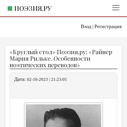
ПОЭЗИЯ.РУ
Вход
Регистрация
ГЛАВНОЕ МЕНЮ
|
ПОЭЗИЯ.РУ
ИЗДАТЕЛЬСТВО
«Круглый стол» Поэзия.ру: «Райнер
ЖАНРЫ
Мария Рильке. Особенности
поэтических переводов»
АВТОРЫ
КОММЕНТАРИИ
Дата:
02-10-2023 | 21:23:05
ЛИТСАЛОН
НОВОСТИ
ПРАВИЛА САЙТА
ОТДЕЛЫ И РУБРИКИ
ИЗБРАННОЕ