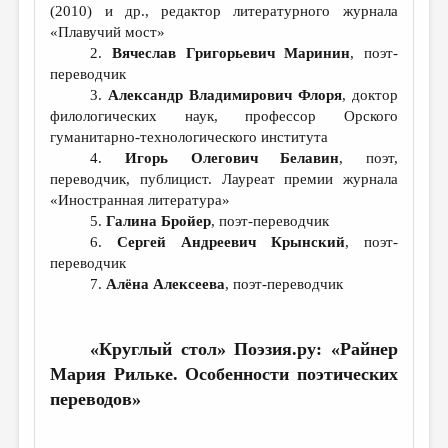
МАЛАЯ ПРОЗА
(2010) и др., редактор литературного журнала
«Плавучий мост»
ЭССЕИСТИКА
2.
Вячеслав Григорьевич Маринин
, поэт-
переводчик
ЛИТЕРАТУРОВЕДЕНИЕ
3.
Александр Владимирович Флоря
, доктор
КУЛЬТУРОВЕДЕНИЕ
филологических наук, профессор Орского
гуманитарно-технологического института
ПУБЛИЦИСТИКА
4.
Игорь Олегович Белавин
, поэт,
переводчик, публицист. Лауреат премии журнала
РЕЦЕНЗИРОВАНИЕ
«Иностранная литература»
ЦИКЛЫ ПУБЛИКАЦИЙ
5.
Галина Бройер
, поэт-переводчик
6.
Сергей Андреевич Крынский
, поэт-
ТРЕДИАКОВСКИЙ
переводчик
7.
Алёна Алексеева
, поэт-переводчик
МЕДИА
ВКОНТАКТЕ
«Круглый стол» Поэзия.ру: «Райнер
Мария Рильке. Особенности поэтических
переводов»