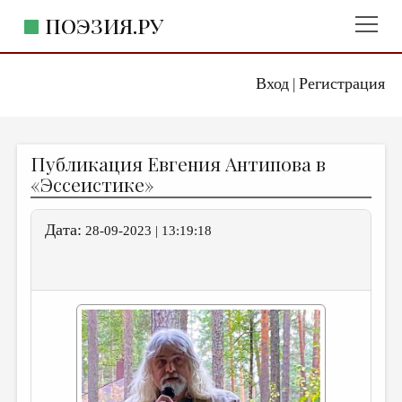
ПОЭЗИЯ.РУ
Вход
Регистрация
ГЛАВНОЕ МЕНЮ
|
ПОЭЗИЯ.РУ
ИЗДАТЕЛЬСТВО
Публикация Евгения Антипова в
ЖАНРЫ
«Эссеистике»
АВТОРЫ
Дата:
28-09-2023 | 13:19:18
КОММЕНТАРИИ
ЛИТСАЛОН
НОВОСТИ
ПРАВИЛА САЙТА
ОТДЕЛЫ И РУБРИКИ
ИЗБРАННОЕ