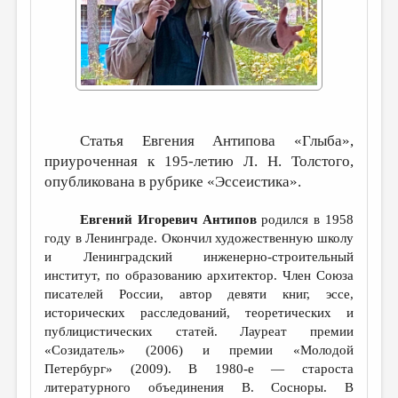
ДАЙДЖЕСТ
ПРОИЗВЕДЕНИЯ
ПЕРЕВОДЫ
КОНКУРСЫ
Статья Евгения Антипова «Глыба»,
ДЕТСКАЯ КОМНАТА
приуроченная к 195-летию Л. Н. Толстого,
КНИЖНАЯ ПОЛКА
опубликована в рубрике «Эссеистика».
ОБЗОР ЛИТЕРАТУРЫ
Евгений Игоревич Антипов
родился в 1958
году в Ленинграде. Окончил художественную школу
СТРАНИЦЫ ПАМЯТИ
и Ленинградский инженерно-строительный
ОБЪЯВЛЕНИЯ
институт, по образованию архитектор. Член Союза
писателей России, автор девяти книг, эссе,
исторических расследований, теоретических и
КОЛОНКА РЕДАКТОРА
публицистических статей. Лауреат премии
РЕДКОЛЛЕГИЯ
«Созидатель» (2006) и премии «Молодой
Петербург» (2009). В 1980-е — староста
ОТ РЕДАКЦИИ
литературного объединения В. Сосноры. В