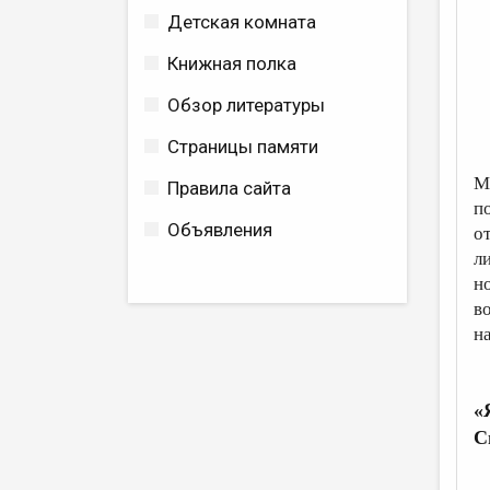
Детская комната
Книжная полка
Обзор литературы
Страницы памяти
М
Правила сайта
п
Объявления
о
л
н
в
н
«
С