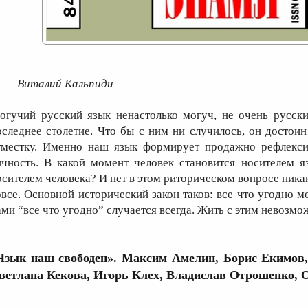
Виталий Кальпиди
огучий русский язык ненастолько могуч, не очень русски
оследнее столетие. Что бы с ним ни случилось, он досто
тместку. Именно наш язык формирует продажно рефлекс
ичность. В какой момент человек становится носителем я
осителем человека? И нет в этом риторическом вопросе ник
овсе. Основной исторический закон таков: все что угодно м
ами “все что угодно” случается всегда. Жить с этим невозмо
Язык наш свободен». Максим Амелин, Борис Екимов,
ветлана Кекова, Игорь Клех, Владислав Отрошенко, 