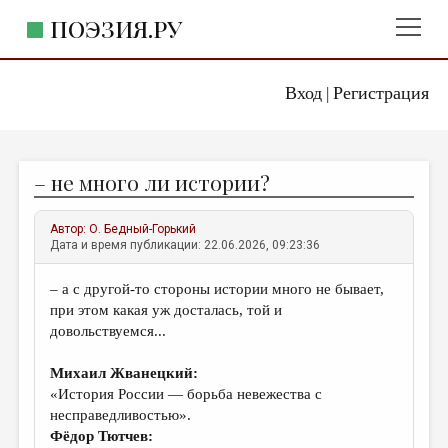
ПОЭЗИЯ.РУ
Вход
Регистрация
ГЛАВНОЕ МЕНЮ
|
ПОЭЗИЯ.РУ
ИЗДАТЕЛЬСТВО
– не много ли истории?
ЖАНРЫ
АВТОРЫ
Автор:
О. Бедный-Горький
Дата и время публикации: 22.06.2026, 09:23:36
КОММЕНТАРИИ
– а с другой-то стороны истории много не бывает,
ЛИТСАЛОН
при этом какая уж досталась, той и
НОВОСТИ
довольствуемся...
ПРАВИЛА САЙТА
Михаил Жванецкий:
«История России — борьба невежества с
ОТДЕЛЫ И РУБРИКИ
несправедливостью».
Фёдор Тютчев:
ИЗБРАННОЕ