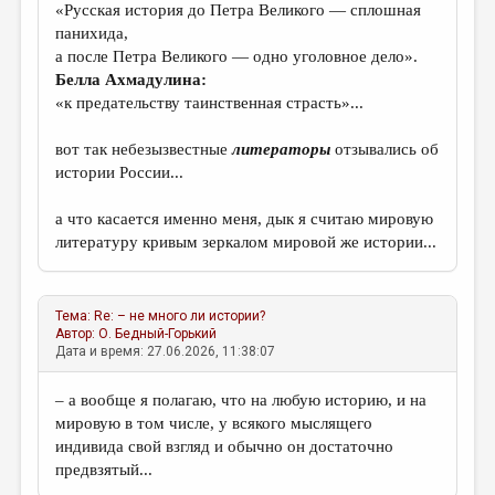
«Русская история до Петра Великого — сплошная
ДАЙДЖЕСТ
панихида,
а после Петра Великого — одно уголовное дело».
ПРОИЗВЕДЕНИЯ
Белла Ахмадулина:
«к предательству таинственная страсть»...
ПЕРЕВОДЫ
КОНКУРСЫ
вот так небезызвестные
литераторы
отзывались об
истории России...
ДЕТСКАЯ КОМНАТА
а что касается именно меня, дык я считаю мировую
КНИЖНАЯ ПОЛКА
литературу кривым зеркалом мировой же истории...
ОБЗОР ЛИТЕРАТУРЫ
СТРАНИЦЫ ПАМЯТИ
Тема: Re: – не много ли истории?
Автор:
О. Бедный-Горький
ОБЪЯВЛЕНИЯ
Дата и время: 27.06.2026, 11:38:07
КОЛОНКА РЕДАКТОРА
– а вообще я полагаю, что на любую историю, и на
РЕДКОЛЛЕГИЯ
мировую в том числе, у всякого мыслящего
индивида свой взгляд и обычно он достаточно
ОТ РЕДАКЦИИ
предвзятый...