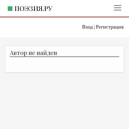
ПОЭЗИЯ.РУ
Вход
Регистрация
ГЛАВНОЕ МЕНЮ
|
ПОЭЗИЯ.РУ
ИЗДАТЕЛЬСТВО
Автор не найден
ЖАНРЫ
АВТОРЫ
КОММЕНТАРИИ
ЛИТСАЛОН
НОВОСТИ
ПРАВИЛА САЙТА
ОТДЕЛЫ И РУБРИКИ
ИЗБРАННОЕ