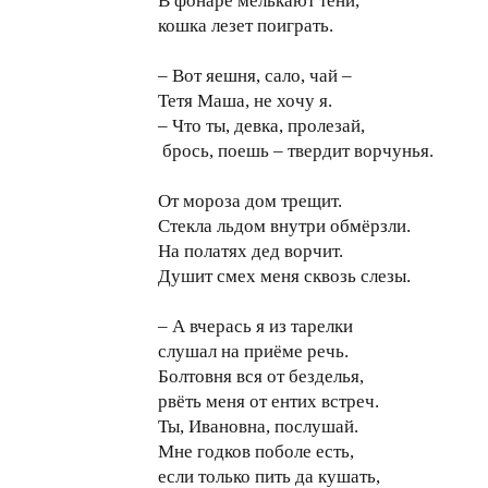
В фонаре мелькают тени,
кошка лезет поиграть.
– Вот яешня, сало, чай –
Тетя Маша, не хочу я.
– Что ты, девка, пролезай,
брось, поешь – твердит ворчунья.
От мороза дом трещит.
Стекла льдом внутри обмёрзли.
На полатях дед ворчит.
Душит смех меня сквозь слезы.
– А вчерась я из тарелки
слушал на приёме речь.
Болтовня вся от безделья,
рвёть меня от ентих встреч.
Ты, Ивановна, послушай.
Мне годков поболе есть,
если только пить да кушать,