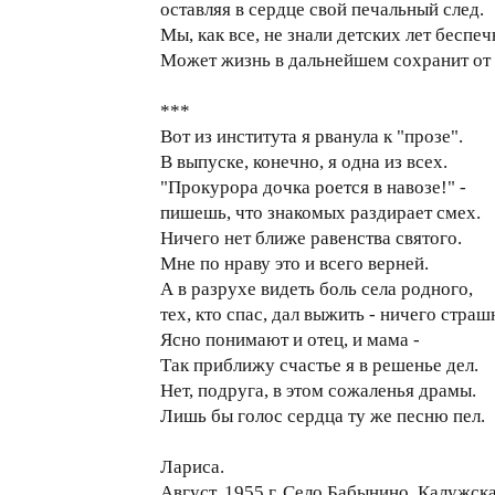
оставляя в сердце свой печальный след.
Мы, как все, не знали детских лет беспеч
Может жизнь в дальнейшем сохранит от 
***
Вот из института я рванула к "прозе".
В выпуске, конечно, я одна из всех.
"Прокурора дочка роется в навозе!" -
пишешь, что знакомых раздирает смех.
Ничего нет ближе равенства святого.
Мне по нраву это и всего верней.
А в разрухе видеть боль села родного,
тех, кто спас, дал выжить - ничего страш
Ясно понимают и отец, и мама -
Так приближу счастье я в решенье дел.
Нет, подруга, в этом сожаленья драмы.
Лишь бы голос сердца ту же песню пел.
Лариса.
Август, 1955 г. Село Бабынино, Калужска