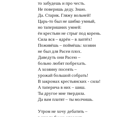
то забудешь и про честь.
Не поверишь деду. Знаю.
Да. Старик. Гляжу вольней!
Царь-то был не шибко умный,
но таперишних умней:
ён крестьян не стрыг под корень.
Сила вся – ядрён – в лаптёх!
Поживёшь – поймёшь: хозяин
не был для Расеи плох.
Даведуть они Расею –
больно любят побрехать.
А хозяину посеять –
урожай большой собрать!
В закромах крестьянских - сила!
А таперича в них – шиш.
Ты другое мне твердила.
Да вам платят – ты молчишь.
Утром не хочу дебатить –