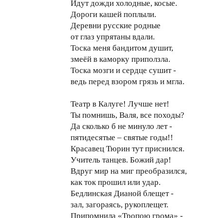
Идут дожди холодные, косые.
Дороги кашей поплыли.
Деревни русские родные
от глаз упрятаны вдали.
Тоска меня бандитом душит,
змеёй в каморку приползла.
Тоска мозги и сердце сушит -
ведь перед взором грязь и мгла.
Театр в Калуге! Лучше нет!
Ты помнишь, Валя, все походы?
Да сколько б не минуло лет -
пятидесятые – святые годы!!
Красавец Тюрин тут приснился.
Учитель танцев. Божий дар!
Вдруг мир на миг преобразился,
как ток прошил или удар.
Бедлинская Дианой блещет -
зал, загораясь, рукоплещет.
Припомнила «Тропою грома» -