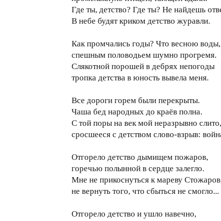
Где ты, детство? Где ты? Не найдешь отв
В небе будят криком детство журавли.
Как промчались годы? Что весною воды,
спешным половодьем шумно прогремя.
Слякотной порошей в дебрях непогоды
тропка детства в юность вывела меня.
Все дороги горем были перекрыты.
Чаша бед народных до краёв полна.
С той поры на век мой неразрывно слито
сросшееся с детством слово-взрыв: войн
Отгорело детство дымищем пожаров,
горечью полынной в сердце залегло.
Мне не прикоснуться к мареву Стожаров
не вернуть того, что сбыться не смогло...
Отгорело детство и ушло навечно,