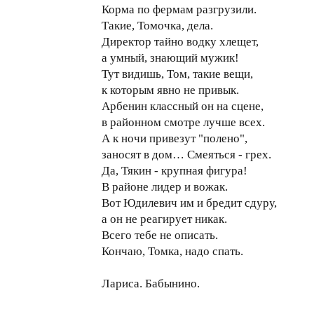
Корма по фермам разгрузили.
Такие, Томочка, дела.
Директор тайно водку хлещет,
а умный, знающий мужик!
Тут видишь, Том, такие вещи,
к которым явно не привык.
Арбенин классный он на сцене,
в районном смотре лучше всех.
А к ночи привезут "полено",
заносят в дом… Смеяться - грех.
Да, Тякин - крупная фигура!
В районе лидер и вожак.
Вот Юдилевич им и бредит сдуру,
а он не реагирует никак.
Всего тебе не описать.
Кончаю, Томка, надо спать.
Лариса. Бабынино.