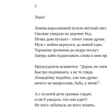
5
Лида!
Лампы керосиновой тускло-жёлтый све
Сколько увидала на деревне бед.
Печка дым пускает - тлеют гниль-дрова.
Муж с войны вернулся, да живой едва.
Тараканы тропками до ведра ползут.
Завтра займ подписывать снова к ним пр
Председатель вскинется: "Дарья, не гнев
Быстро подпишися, а не то гляди.
Лошадёнку надобно, али там дрова -
ничего не выпросишь, баба, у меня!".
А с полатей дети грязные глядят,
если б увидала, что они едят!!
Не могу забыться, не могу понять,