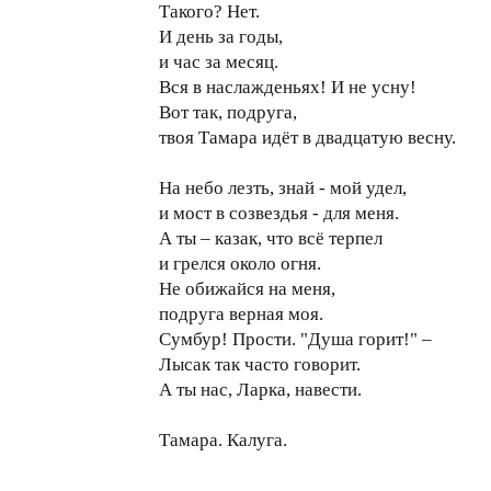
Такого? Нет.
И день за годы,
и час за месяц.
Вся в наслажденьях! И не усну!
Вот так, подруга,
твоя Тамара идёт в двадцатую весну.
На небо лезть, знай - мой удел,
и мост в созвездья - для меня.
А ты – казак, что всё терпел
и грелся около огня.
Не обижайся на меня,
подруга верная моя.
Сумбур! Прости. "Душа горит!" –
Лысак так часто говорит.
А ты нас, Ларка, навести.
Тамара. Калуга.