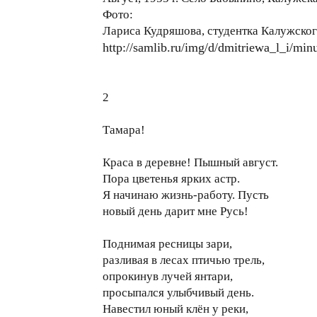
Фото:
Лариса Кудряшова, студентка Калужского
http://samlib.ru/img/d/dmitriewa_l_i/minu
2
Тамара!
Краса в деревне! Пышный август.
Пора цветенья ярких астр.
Я начинаю жизнь-работу. Пусть
новый день дарит мне Русь!
Поднимая ресницы зари,
разливая в лесах птичью трель,
опрокинув лучей янтари,
просыпался улыбчивый день.
Навестил юный клён у реки,