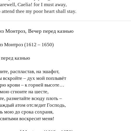
arewell, Caelia! for I must away,
 attend thee my poor heart shall stay.
з Монтроз, Вечер перед казнью
з Монтроз (1612 – 1650)
 перед казнью
ите, распластав, на эшафот,
ы вскройте – дух мой поплывёт
рю крови – к горней высоте…
 мою сгноите на шесте,
те, разметайте всюду плоть –
аждый атом отследит Господь,
ль мою до срока сохраня,
 святыми воскресит меня!