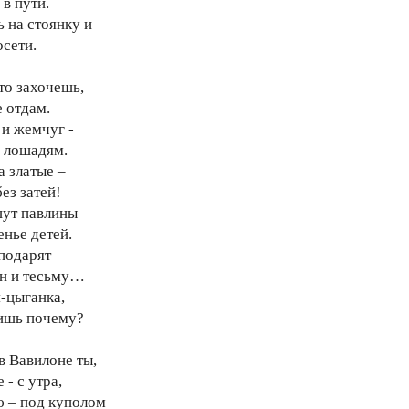
 в пути.
ь на стоянку и
осети.
то захочешь,
е отдам.
 и жемчуг -
 лошадям.
а златые –
ез затей!
ут павлины
енье детей.
подарят
н и тесьму…
-цыганка,
шь почему?
в Вавилоне ты,
 - с утра,
 – под куполом