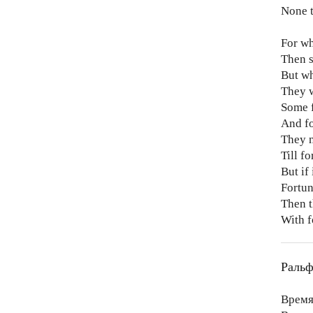
None t
For wh
Then 
But wh
They w
Some f
And fo
They n
Till f
But if 
Fortun
Then t
With f
Ральф
Время