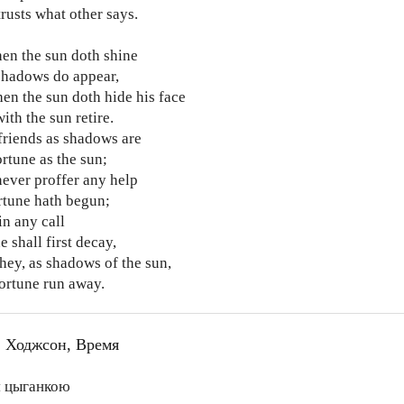
rusts what other says.
en the sun doth shine
shadows do appear,
en the sun doth hide his face
ith the sun retire.
riends as shadows are
rtune as the sun;
ever proffer any help
ortune hath begun;
in any call
e shall first decay,
hey, as shadows of the sun,
ortune run away.
 Ходжсон, Время
 цыганкою