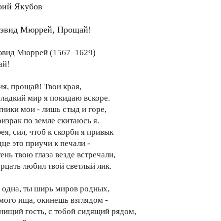
рий Якубов
Дэвид Мюррей, Прощай!
эвид Мюррей (1567–1629)
ай!
ия, прощай! Твои края,
сладкий мир я покидаю вскоре.
тники мои - лишь стыд и горе,
ризрак по земле скитаюсь я.
ея, сил, чтоб к скорби я привык
це это приучи к печали -
ень твою глаза везде встречали,
ерцать любил твой светлый лик.
, одна, ты ширь миров родных,
ого ища, окинешь взглядом -
 нищий гость, с тобой сидящий рядом,