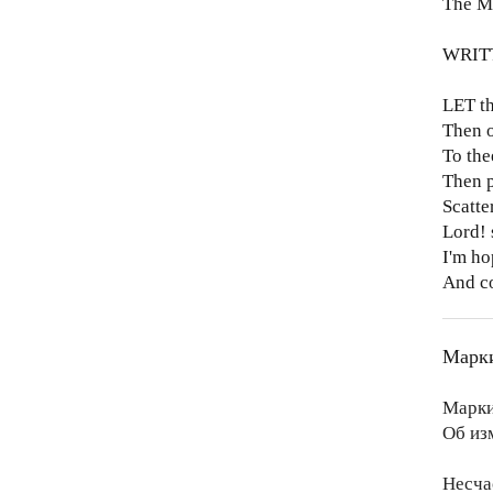
The M
WRIT
LET th
Then o
To the
Then p
Scatte
Lord! 
I'm ho
And co
Марки
Марки
Об из
Несча