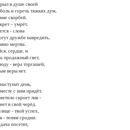
крыл в душе своей
боль и горечь тяжких дум,
ние скорбей.
крет – умрёт.
ется - слова
огут дружбе навредить,
авно мертва.
ся, сердце, и
ь продажный свет,
сюду - вера торгашей,
ым веры нет.
 наступит день,
месте с ним придёт.
ветило скроет лик -
нет в свой черёд.
лнце - твой успех,
я - теням сродни.
дача посетит,