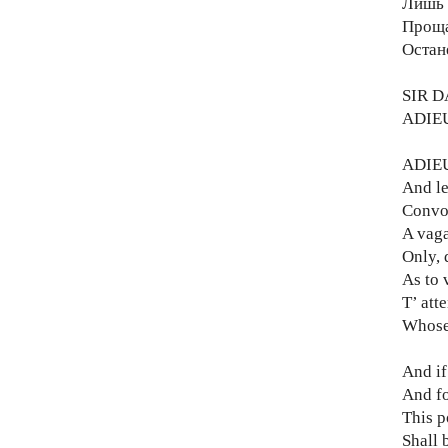
Лишь 
Проща
Остане
SIR D
ADIE
ADIEU,
And le
Convoy
A vaga
Only, 
As to 
T’ att
Whose 
And if
And fo
This p
Shall b