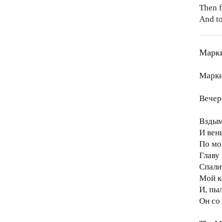
Then f
And to
Марки
Марки
Вечер
Вздым
И вен
По мо
Главу
Спали
Мой к
И, пы
Он со