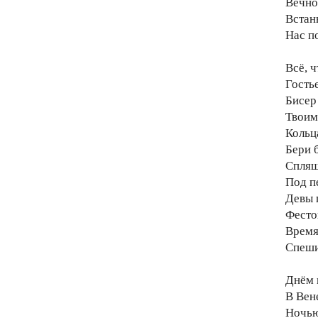
Вечно
Встан
Нас п
Всё, ч
Гость
Бисер
Твоим
Кольц
Бери б
Спляш
Под п
Девы 
Фесто
Время
Спеши
Днём 
В Вене
Ночью