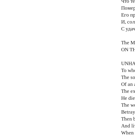
Что т
Помер
Его п
И, сол
С уда
The M
ON T
UNHAP
To who
The so
Of an 
The ex
He die
The wo
Betray
Then b
And li
When a