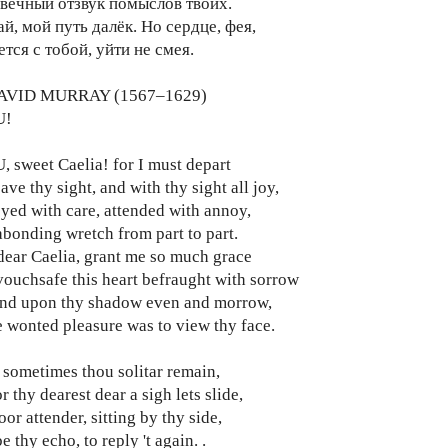
вечный отзвук помыслов твоих.
й, мой путь далёк. Но сердце, фея,
тся с тобой, уйти не смея.
AVID MURRAY (1567–1629)
U!
 sweet Caelia! for I must depart
ave thy sight, and with thy sight all joy,
ed with care, attended with annoy,
bonding wretch from part to part.
dear Caelia, grant me so much grace
vouchsafe this heart befraught with sorrow
end upon thy shadow even and morrow,
wonted pleasure was to view thy face.
 sometimes thou solitar remain,
r thy dearest dear a sigh lets slide,
oor attender, sitting by thy side,
e thy echo, to reply 't again. .