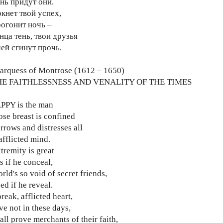
ень придут они.
кнет твой успех,
рогонит ночь –
нца тень, твои друзья
чей сгинут прочь.
arquess of Montrose (1612 – 1650)
HE FAITHLESSNESS AND VENALITY OF THE TIMES
PY is the man
se breast is confined
rrows and distresses all
afflicted mind.
tremity is great
s if he conceal,
rld's so void of secret friends,
ed if he reveal.
reak, afflicted heart,
ve not in these days,
ll prove merchants of their faith,