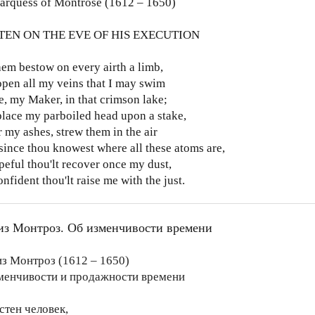
arquess of Montrose (1612 – 1650)
TEN ON THE EVE OF HIS EXECUTION
em bestow on every airth a limb,
pen all my veins that I may swim
e, my Maker, in that crimson lake;
lace my parboiled head upon a stake,
r my ashes, strew them in the air
since thou knowest where all these atoms are,
peful thou'lt recover once my dust,
nfident thou'lt raise me with the just.
з Монтроз. Об изменчивости времени
з Монтроз (1612 – 1650)
менчивости и продажности времени
стен человек,