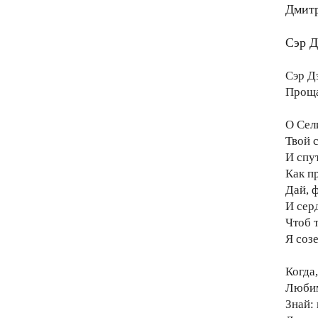
Дмит
Сэр 
Сэр Д
Прощ
О Сел
Твой 
И спу
Как п
Дай, ф
И серд
Чтоб т
Я соз
Когда
Любим
Знай: