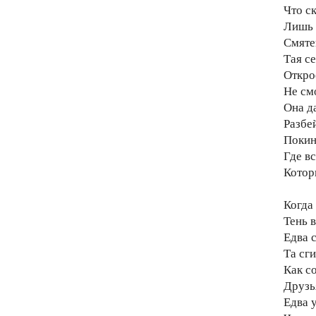
Что с
Лишь 
Смяте
Тая се
Откро
Не см
Она д
Разбей
Покин
Где в
Котор
Когда
Тень в
Едва с
Та сги
Как со
Друзь
Едва у