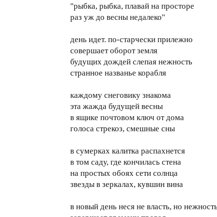
"рыбка, рыбка, плавай на просторе
раз уж до весны недалеко"
день идет. по-старчески прилежно
совершает оборот земля
будущих дождей слепая нежность
странное названье корабля
каждому снеговику знакома
эта жажда будущей весны
в ящике почтовом ключ от дома
голоса стрекоз, смешные сны
в сумерках калитка распахнется
в том саду, где кончилась стена
на простых обоях сети солнца
звезды в зеркалах, кувшин вина
в новый день неся не власть, но нежност