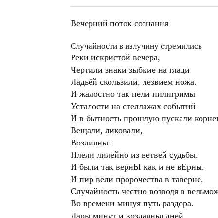
Вечерний поток сознания
Случайности в излучину стремились
Реки искристой вечера,
Чертили знаки зыбкие на глади
Ладьёй скользили, лезвием ножа.
И жалостно так пели пилигримы
Усталости на стеллажах событий
И в бытность прошлую пускали корне
Вещали, ликовали,
Возлиянья
Плели лилейно из ветвей судьбы.
И были так вернЫ как и не вЕрны.
И пир вели пророчества в таверне,
Случайность честно возводя в вельмо
Во времени минуя путь раздора.
Дары минут и воздаянья дней