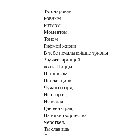
Ты очарован
Ровным
Ритмом,
Моментом,
Тоном
Рифмой жизни.
В тебе печальнейшие тризны
Звучат зарницей
возле Ниццы.
И циником
Цепляя цинк
Чужого горя,
Не сгорая,
Не ведая
Где веды рая,
На ниве творчества
Черствея,
Ты славишь