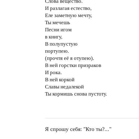
Слова вещество.
И разлагая естество,
Еле заметную мечту,
Ты мечешь
Песни игом
в книгу,
В полупустую
портупею.
(прочтя её я отупею).
В ней горстки призраков
И рока.
В ней коркой
Славы недалекой
Ты кормишь снова пустоту.
Я спрошу себя: "Кто ты?..."