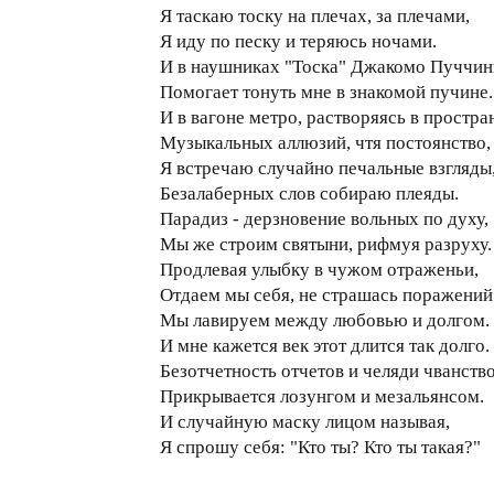
Я таскаю тоску на плечах, за плечами,
Я иду по песку и теряюсь ночами.
И в наушниках "Тоска" Джакомо Пуччин
Помогает тонуть мне в знакомой пучине.
И в вагоне метро, растворяясь в простра
Музыкальных аллюзий, чтя постоянство,
Я встречаю случайно печальные взгляды
Безалаберных слов собираю плеяды.
Парадиз - дерзновение вольных по духу,
Мы же строим святыни, рифмуя разруху.
Продлевая улыбку в чужом отраженьи,
Отдаем мы себя, не страшась поражений
Мы лавируем между любовью и долгом.
И мне кажется век этот длится так долго.
Безотчетность отчетов и челяди чванств
Прикрывается лозунгом и мезальянсом.
И случайную маску лицом называя,
Я спрошу себя: "Кто ты? Кто ты такая?"