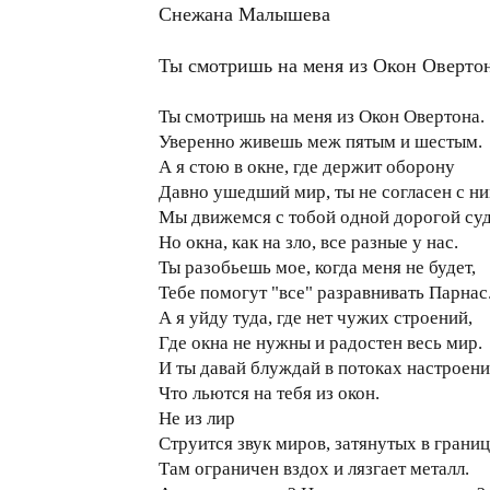
Снежана Малышева
Ты смотришь на меня из Окон Оверто
Ты смотришь на меня из Окон Овертона.
Уверенно живешь меж пятым и шестым.
А я стою в окне, где держит оборону
Давно ушедший мир, ты не согласен с ни
Мы движемся с тобой одной дорогой суд
Но окна, как на зло, все разные у нас.
Ты разобьешь мое, когда меня не будет,
Тебе помогут "все" разравнивать Парнас
А я уйду туда, где нет чужих строений,
Где окна не нужны и радостен весь мир.
И ты давай блуждай в потоках настроени
Что льются на тебя из окон.
Не из лир
Струится звук миров, затянутых в границ
Там ограничен вздох и лязгает металл.