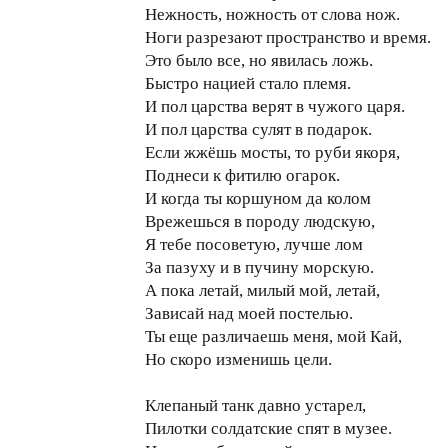
Нежность, ножность от слова нож.
Ноги разрезают пространство и время.
Это было все, но явилась ложь.
Быстро нацией стало племя.
И пол царства верят в чужого царя.
И пол царства сулят в подарок.
Если жжёшь мосты, то руби якоря,
Поднеси к фитилю огарок.
И когда ты коршуном да колом
Врежешься в породу людскую,
Я тебе посоветую, лучше лом
За пазуху и в пучину морскую.
А пока летай, милый мой, летай,
Зависай над моей постелью.
Ты еще различаешь меня, мой Кай,
Но скоро изменишь цели.
Клепаный танк давно устарел,
Пилотки солдатские спят в музее.