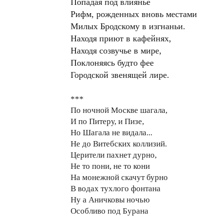
Попадая под влиянье
Рифм, рожденных вновь местами
Милых Бродскому в изгнаньи.
Находя приют в кафейнях,
Находя созвучье в мире,
Поклоняясь будто фее
Городской звенящей лире.
***
По ночной Москве шагала,
И по Питеру, и Пизе,
Но Шагала не видала...
Не до Витебских коллизий.
Церители пахнет дурно,
Не то пони, не то кони
На монежной скачут бурно
В водах тухлого фонтана
Ну а Аничковы ночью
Особливо под Бурана