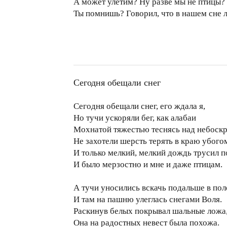
А может улетим? Ну разве мы не птицы?
Ты помнишь? Говорил, что в нашем сне л
Сегодня обещали снег
Сегодня обещали снег, его ждала я,
Но тучи ускоряли бег, как алабаи
Мохнатой тяжестью теснясь над небоск
Не захотели шерсть терять в краю убого
И только мелкий, мелкий дождь трусил п
И было мерзостно и мне и даже птицам.
А тучи уносились вскачь подальше в пол
И там на пашню улеглась снегами Воля.
Раскинув белых покрывал шальные ложа
Она на радостных невест была похожа.