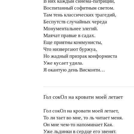
В них каждый синема-патриций,
Воспитанный софитным светом.
Там тень классических трагедий,
Беспутств случайных череда
Монументальнее элегий.
Маячат правые в садах.
Еще приятны коммунисты,
Что низвергают буржуа,
Но жадный призрак конформиста
Уже кусает удила.
Я окантую день Висконти…
Гол сокОл на кровати моей летает
Гол сокОл на кровати моей летает,
То ли тает во мне, то ль читает меня.
Он мне чем-то напоминает Кая.
Уже льдинки в сердце его звенят.