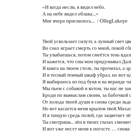
«И когда несли, я видел небо.
А на небе видел облака...»
OllegLukoye
Мне вчера приснилось... /
Твой ускользает силуэт, а лунный свет цв
Во снах играет смерть со мной, покой сби
Ты улыбаешься, потом смеётся тень вдал
И кажется, что сны мои придумывал Дал
Я книга на твоем столе, ты прочитал, а зр
И в тесный темный шкаф убрал, но вот ид
Я выбираюсь из под букв и на веранде ч
Мы пьем с собакой и котом, ты нас не за
Броди по вымыслам своим, за бабочкой 
От холода твоей души я снова среди льд
Но вот касается меня крылом твой Маха
И я танцую средь полей, где зацветает лё
Ты смотришь.. лён в твоих глазах сменяе
И вот уже несут меня к погосту … снова н