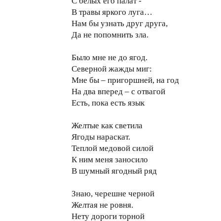
С белых его палат -
В травы яркого луга…
Нам бы узнать друг друга,
Да не попомнить зла.
Было мне не до ягод.
Северной жажды миг:
Мне бы – пригоршней, на год
На два вперед – с отвагой
Есть, пока есть язык
Желтые как светила
Ягоды нараскат.
Теплой медовой силой
К ним меня заносило
В шумный ягодный ряд
Знаю, черешне черной
Желтая не ровня.
Нету дороги торной