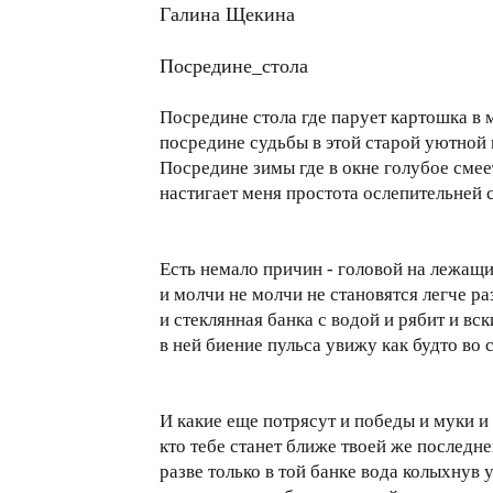
Галина Щекина
Посредине_стола
Посредине стола где парует картошка в
посредине судьбы в этой старой уютной
Посредине зимы где в окне голубое смее
настигает меня простота ослепительней 
Есть немало причин - головой на лежащ
и молчи не молчи не становятся легче ра
и стеклянная банка с водой и рябит и вс
в ней биение пульса увижу как будто во 
И какие еще потрясут и победы и муки и
кто тебе станет ближе твоей же последн
разве только в той банке вода колыхнув 