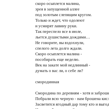
скоро осыплется малина,
зрея в запущенной аллее
под золотым слепящим кругом.
Только и ждет, что одолеют
и усмирят лавину руки.
Так переспело все в июле,
льется душистыми дождями…
Не говорите, вы вздохнули,
спелого лета долго ждали.
Скоро осыплется малина -
пособирать еще неделю.
Век на закате мой недлинный -
думать о вас ли, о себе ли?
смородинная
Смородина по деревням - хотя и заброше
Побрали всю черную - нам брошена кисл
Засветится ягодный дар тому кто и выгод