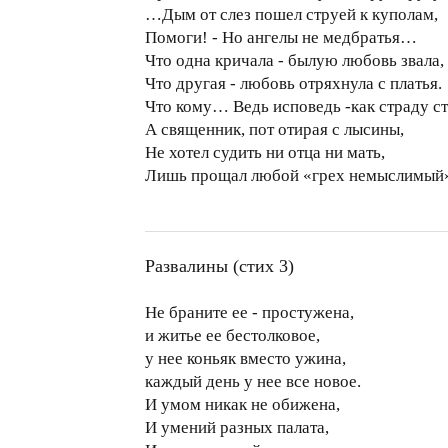
…Дым от слез пошел струей к куполам,
Помоги! - Но ангелы не медбратья…
Что одна кричала - былую любовь звала,
Что другая - любовь отряхнула с платья.
Что кому… Ведь исповедь -как страду ст
А священник, пот отирая с лысины,
Не хотел судить ни отца ни мать,
Лишь прощал любой «грех немыслимый
Развалины (стих 3)
Не браните ее - простужена,
и житье ее бестолковое,
у нее коньяк вместо ужина,
каждый день у нее все новое.
И умом никак не обижена,
И умений разных палата,