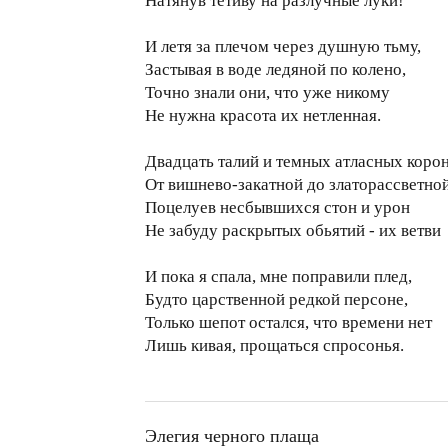
Натянув тетиву на разлучные луки!
И летя за плечом через душную тьму,
Застывая в воде ледяной по колено,
Точно знали они, что уже никому
Не нужна красота их нетленная.
Двадцать талий и темных атласных корон
От вишнево-закатной до златорассветной
Поцелуев несбывшихся стон и урон
Не забуду раскрытых обьятий - их ветви
И пока я спала, мне поправили плед,
Будто царственной редкой персоне,
Только шепот остался, что времени нет
Лишь кивая, прощаться спросонья.
Элегия черного плаща