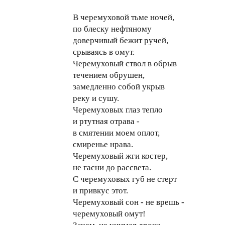
В черемуховой тьме ночей,
по блеску нефтяному
доверчивый бежит ручей,
срываясь в омут.
Черемуховый ствол в обрыв
течением обрушен,
замедленно собой укрыв
реку и сушу.
Черемуховых глаз тепло
и ртутная отрава -
в смятении моем оплот,
смиренье нрава.
Черемуховый жги костер,
не гасни до рассвета.
С черемуховых губ не стерт
и привкус этот.
Черемуховый сон - не врешь -
черемуховый омут!