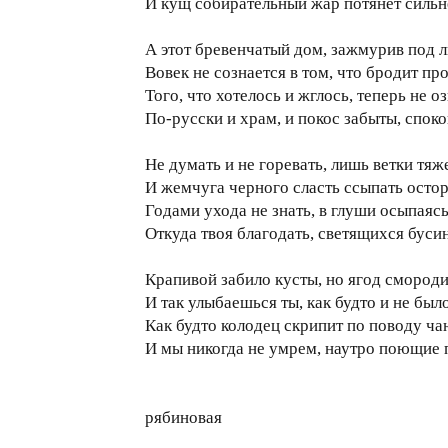
И кущ собирательный жар потянет сильн
А этот бревенчатый дом, зажмурив под л
Вовек не сознается в том, что бродит пр
Того, что хотелось и жглось, теперь не
По-русски и храм, и покос забыты, спок
Не думать и не горевать, лишь ветки тяж
И жемчуга черного сласть ссыпать остор
Годами ухода не знать, в глуши осыпаясь
Откуда твоя благодать, светящихся буси
Крапивой забило кусты, но ягод смород
И так улыбаешься ты, как будто и не было
Как будто колодец скрипит по поводу ча
И мы никогда не умрем, наутро поющие 
рябиновая