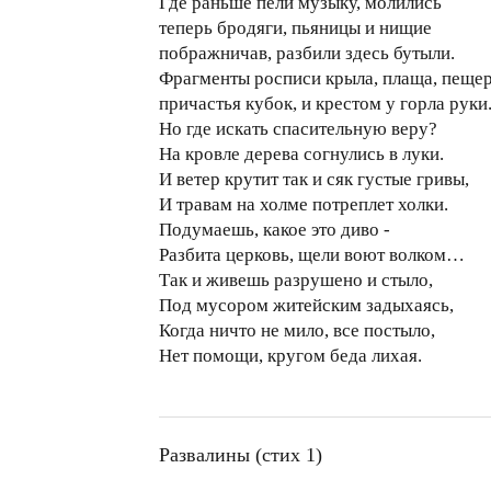
Где раньше пели музыку, молились
теперь бродяги, пьяницы и нищие
пображничав, разбили здесь бутыли.
Фрагменты росписи крыла, плаща, пеще
причастья кубок, и крестом у горла руки
Но где искать спасительную веру?
На кровле дерева согнулись в луки.
И ветер крутит так и сяк густые гривы,
И травам на холме потреплет холки.
Подумаешь, какое это диво -
Разбита церковь, щели воют волком…
Так и живешь разрушено и стыло,
Под мусором житейским задыхаясь,
Когда ничто не мило, все постыло,
Нет помощи, кругом беда лихая.
Развалины (стих 1)