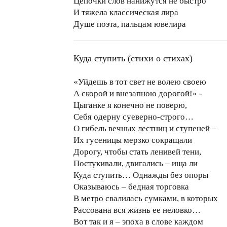
Цепочки слов нанижутся не быстро
И тяжела классическая лира
Душе поэта, пальцам ювелира
Куда ступить (стихи о стихах)
«Уйдешь в тот свет не волею своею
А скорой и внезапною дорогой!» -
Цыганке я конечно не поверю,
Себя одерну cуеверно-строго…
О гибель вечных лестниц и ступеней –
Их гусеницы мерзко сокращали
Дорогу, чтобы стать ленивей тени,
Постукивали, двигались – ища ли
Куда ступить… Однажды без опоры
Оказываюсь – бедная торговка
В метро свалилась сумками, в которых
Рассована вся жизнь ее неловко…
Вот так и я – эпоха в слове каждом