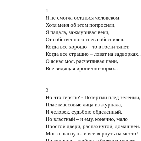
1
Я не смогла остаться человеком,
Хотя меня об этом попросили,
Я падала, зажмуривая веки,
От собственного гнева обессилев.
Когда все хорошо – то в гости тянет,
Когда все страшно – ловят на задворках..
О ясная моя, расчетливая пани,
Все видящая иронично-зорко...
2
Но что терять? - Потертый плед зеленый,
Пластмассовые лица из журнала,
И человек, судьбою обделенный,
Но властный – и ему, конечно, мало
Простой двери, распахнутой, домашне
Могла шагнуть- и все вернуть на место!
Но кончено – любовь с балкона машет