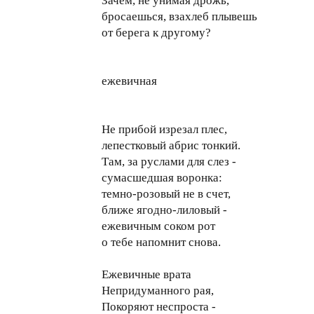
Зачем, не унимая дрожь,
бросаешься, взахлеб плывешь
от берега к другому?
ежевичная
Не прибой изрезал плес,
лепестковый абрис тонкий.
Там, за руслами для слез -
сумасшедшая воронка:
темно-розовый не в счет,
ближе ягодно-лиловый -
ежевичным соком рот
о тебе напомнит снова.
Ежевичные врата
Непридуманного рая,
Покоряют неспроста -