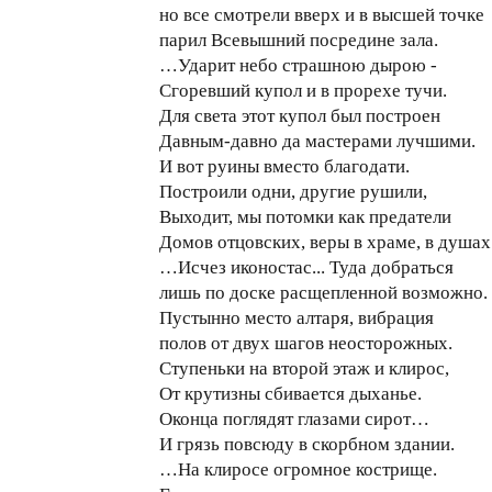
но все смотрели вверх и в высшей точке
парил Всевышний посредине зала.
…Ударит небо страшною дырою -
Сгоревший купол и в прорехе тучи.
Для света этот купол был построен
Давным-давно да мастерами лучшими.
И вот руины вместо благодати.
Построили одни, другие рушили,
Выходит, мы потомки как предатели
Домов отцовских, веры в храме, в душах
…Исчез иконостас... Туда добраться
лишь по доске расщепленной возможно.
Пустынно место алтаря, вибрация
полов от двух шагов неосторожных.
Ступеньки на второй этаж и клирос,
От крутизны сбивается дыханье.
Оконца поглядят глазами сирот…
И грязь повсюду в скорбном здании.
…На клиросе огромное кострище.