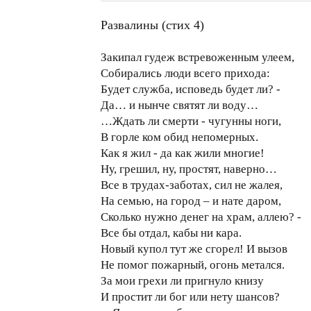
Развалины (стих 4)
Закипал гудеж встревоженным улеем,
Собирались люди всего прихода:
Будет служба, исповедь будет ли? -
Да… и нынче святят ли воду…
…Ждать ли смерти - чугунны ноги,
В горле ком обид непомерных.
Как я жил - да как жили многие!
Ну, грешил, ну, простят, наверно…
Все в трудах-заботах, сил не жалея,
На семью, на город – и нате даром,
Сколько нужно денег на храм, аллею? -
Все бы отдал, кабы ни кара.
Новый купол тут же сгорел! И вызов
Не помог пожарный, огонь метался.
За мои грехи ли пригнуло книзу
И простит ли бог или нету шансов?