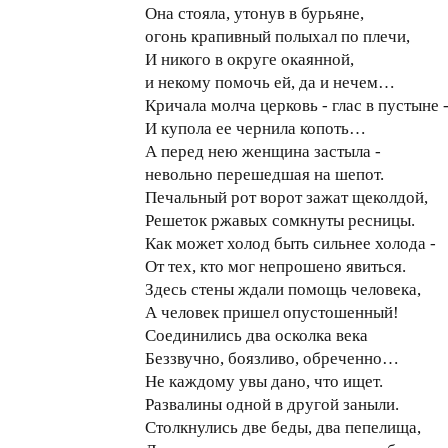
Она стояла, утонув в бурьяне,
огонь крапивный полыхал по плечи,
И никого в округе окаянной,
и некому помочь ей, да и нечем…
Кричала молча церковь - глас в пустыне 
И купола ее чернила копоть…
А перед нею женщина застыла -
невольно перешедшая на шепот.
Печальный рот ворот зажат щеколдой,
Решеток ржавых сомкнуты ресницы.
Как может холод быть сильнее холода -
От тех, кто мог непрошено явиться.
Здесь стены ждали помощь человека,
А человек пришел опустошенный!
Соединились два осколка века
Беззвучно, боязливо, обреченно…
Не каждому увы дано, что ищет.
Развалины одной в другой заныли.
Столкнулись две беды, два пепелища,