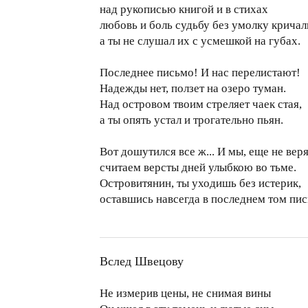
над рукописью книгой и в стихах
любовь и боль судьбу без умолку кричал
а ты не слушал их с усмешкой на губах.
Последнее письмо! И нас перелистают!
Надежды нет, ползет на озеро туман.
Над островом твоим стреляет чаек стая,
а ты опять устал и трогательно пьян.
Вот дошутился все ж... И мы, еще не веря
считаем версты дней улыбкою во тьме.
Островитянин, ты уходишь без истерик,
оставшись навсегда в последнем том пи
Вслед Швецову
Не измерив цены, не снимая вины