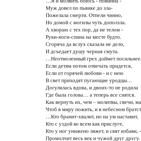
…Я и молвить боюсь - повинна -
Муж довел по пьянке до зла-
Пожелала смерти. Отпели чинно,
Но домой с могилы чуть доползла.
А хвораю с тех пор, да не телом -
Руки-ноги-спина на месте будто.
Сгоряча да вслух сказала не дело,
И дсъедает душу черная смута.
…Неотмоленный грех доймет посильнее
Если детям потом отвечать придется,
Если от горячей любови - и с нею
В свет приходят пугающие уродцы…
Догулялась вдова, и двоих-то не родила
Где была голова… а теперь все снятся.
Как вернуть их, чем – молитвы, свечи, ма
Чтоб в миру пожить, и в небесном брат
…Кто бранит-хвалит, но на ум наставит,
Кто с уздой ко всем как прислуге,
Кто у ног унижено ляжет, и свят избави, -
Промолчит весь век и чужой друг другу.