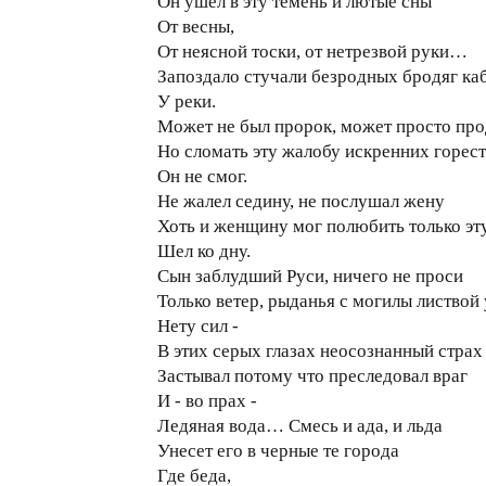
Он ушел в эту темень и лютые сны
От весны,
От неясной тоски, от нетрезвой руки…
Запоздало стучали безродных бродяг ка
У реки.
Может не был пророк, может просто про
Но сломать эту жалобу искренних горес
Он не смог.
Не жалел седину, не послушал жену
Хоть и женщину мог полюбить только эту
Шел ко дну.
Сын заблудший Руси, ничего не проси
Только ветер, рыданья с могилы листвой 
Нету сил -
В этих серых глазах неосознанный страх
Застывал потому что преследовал враг
И - во прах -
Ледяная вода… Смесь и ада, и льда
Унесет его в черные те города
Где беда,