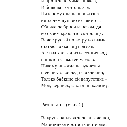
И прочитано уйма книжек,
И большая за это плата.
Ни к чему она не привязана
ни за чем душою не тянется.
Обняла да бросила разом, да
во своем краю что скиталица.
Волос русый по ветру волнами
статью тонкая и упрямая.
А глаза как лед из весенних вод
и никто не звал ее мамою.
Никому никогда не аукнется
и ее никто вослед не окликнет,
Только бабкино ей напутствие -
Мол, вернись, захлопни калитку.
Развалины (стих 2)
Вокруг святых летали ангелочки,
Мария-дева кротость источала,