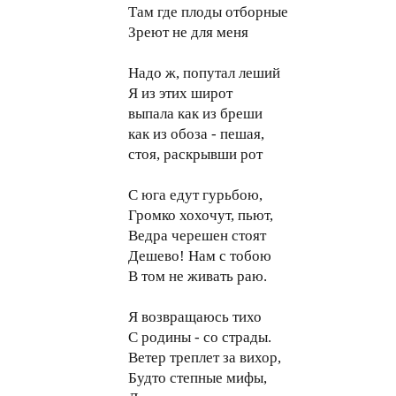
Там где плоды отборные
Зреют не для меня
Надо ж, попутал леший
Я из этих широт
выпала как из бреши
как из обоза - пешая,
стоя, раскрывши рот
С юга едут гурьбою,
Громко хохочут, пьют,
Ведра черешен стоят
Дешево! Нам с тобою
В том не живать раю.
Я возвращаюсь тихо
С родины - со страды.
Ветер треплет за вихор,
Будто степные мифы,