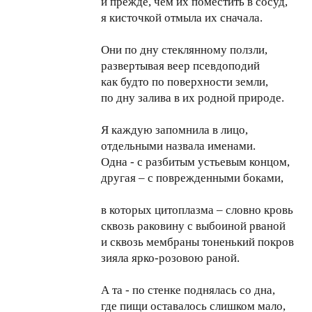
и прежде, чем их поместить в сосуд,
я кисточкой отмыла их сначала.
Они по дну стеклянному ползли,
развертывая веер псевдоподий
как будто по поверхности земли,
по дну залива в их родной природе.
Я каждую запомнила в лицо,
отдельными назвала именами.
Одна - с разбитым устьевым концом,
другая – с поврежденными боками,
в которых цитоплазма – словно кровь
сквозь раковину с выбоиной рваной
и сквозь мембраны тоненький покров
зияла ярко-розовою раной.
А та - по стенке поднялась со дна,
где пищи оставалось слишком мало,