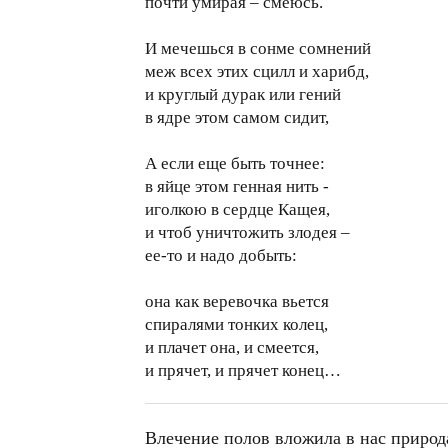
почти умирая – смеюсь.
И мечешься в сонме сомнений
меж всех этих сцилл и харибд,
и круглый дурак или гений
в ядре этом самом сидит,
А если еще быть точнее:
в яйце этом генная нить -
иголкою в сердце Кащея,
и чтоб уничтожить злодея –
ее-то и надо добыть:
она как веревочка вьется
спиралями тонких колец,
и плачет она, и смеется,
и прячет, и прячет конец…
Влечение полов вложила в нас природа