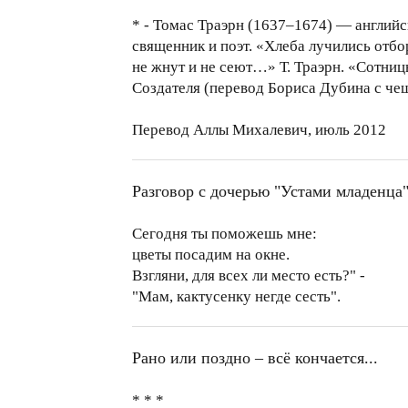
* - Томас Траэрн (1637–1674) — англий
священник и поэт. «Хлеба лучились от
не жнут и не сеют…» Т. Траэрн. «Сотн
Создателя (перевод Бориса Дубина с че
Перевод Аллы Михалевич, июль 2012
Разговор с дочерью "Устами младенца
Сегодня ты поможешь мне:
цветы посадим на окне.
Взгляни, для всех ли место есть?" -
"Мам, кактусенку негде сесть".
Рано или поздно – всё кончается...
* * *