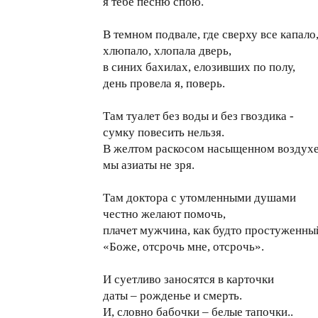
я тебе песню спою.
В темном подвале, где сверху все капало
хлюпало, хлопала дверь,
в синих бахилах, елозивших по полу,
день провела я, поверь.
Там туалет без воды и без гвоздика -
сумку повесить нельзя.
В желтом раскосом насыщенном воздухе
мы азиаты не зря.
Там доктора с утомленными душами
честно желают помочь,
плачет мужчина, как будто простуженны
«Боже, отсрочь мне, отсрочь».
И суетливо заносятся в карточки
даты – рожденье и смерть.
И, словно бабочки – белые тапочки..