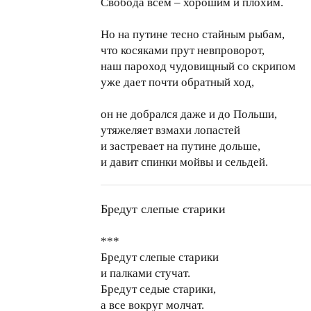
Свобода всем – хорошим и плохим.
Но на путине тесно стайным рыбам,
что косяками прут невпроворот,
наш пароход чудовищный со скрипом
уже дает почти обратный ход,
он не добрался даже и до Польши,
утяжеляет взмахи лопастей
и застревает на путине дольше,
и давит спинки мойвы и сельдей.
Бредут слепые старики
***
Бредут слепые старики
и палками стучат.
Бредут седые старики,
а все вокруг молчат.