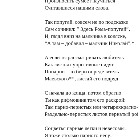
Произносить сумеет научиться
Считавшиеся нашими слова.
Так попугай, совсем не по подсказке
Сам сочинил: ” Здесь Рома-попугай”,
И, глядя вниз на мальчика в коляске,
“А там – добавил – мальчик Николай”.*
А если ты рассматривать любитель
Как листья супротивные сидят
Попарно – то бери определитель
Маевского**, листай его подряд
С начала до конца, потом обратно –
Ты как рифмовник том его раскрой:
Там парно-перистых или четырехкратно
Раздельно-перистых листов пернатый ро
Соцветья парные легки и невесомы.
Я тоже столько парного несу: