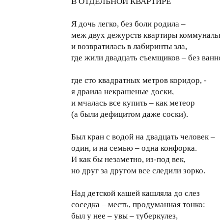
В ОТДЕЛЬНОЙ КВАРТИРЕ
Я дочь легко, без боли родила –
меж двух дежурств квартиры коммуналь
и возвратилась в лабиринты зла,
где жили двадцать съемщиков – без ванн
где сто квадратных метров коридор, -
я драила некрашеные доски,
и мчалась все купить – как метеор
(а были дефицитом даже соски).
Был кран с водой на двадцать человек –
один, и на семью – одна конфорка.
И как бы незаметно, из-под век,
но друг за другом все следили зорко.
Над детской кашей кашляла до слез
соседка – месть, продуманная тонко:
был у нее – увы – туберкулез,