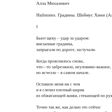
Алла Михалевич
Нailstones. Градины. Шеймус Хини (А
I
Бьют щеку – удар за ударом:
внезапные градины,
запрыгали по дороге, застучали.
Когда прояснилось снова,
что—то забрезжило, неуловимо-важное,
но исчезло – в самом начале.
Оставило меня ни с чем
и я слепил плотный шарик
из обжигающей жижи, стекающей по рук
Точно так же, как делаю это сейчас