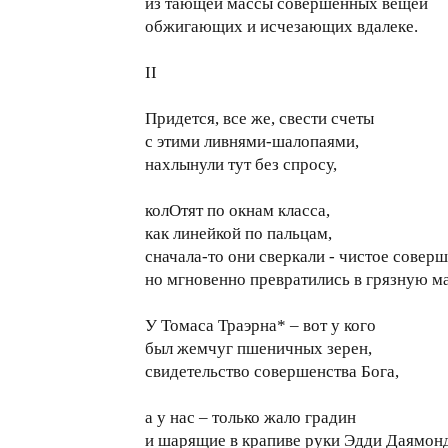
из тающей массы совершенных вещей
обжигающих и исчезающих вдалеке.
II
Придется, все же, свести счеты
с этими ливнями-шалопаями,
нахлынули тут без спросу,
колОтят по окнам класса,
как линейкой по пальцам,
сначала-то они сверкали - чистое соверш
но мгновенно превратились в грязную ма
У Томаса Траэрна* – вот у кого
был жемчуг пшеничных зерен,
свидетельство совершенства Бога,
а у нас – только жало градин
и шарящие в крапиве руки Эдди Даямонд