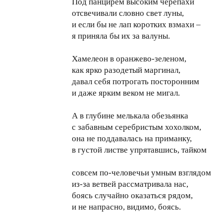
Под панцирем высоким черепахи
отсвечивали словно свет луны,
и если бы не лап коротких взмахи –
я приняла бы их за валуны.
Хамелеон в оранжево-зеленом,
как ярко разодетый маргинал,
давал себя потрогать посторонним
и даже ярким веком не мигал.
А в глубине мелькала обезьянка
с забавным серебристым хохолком,
она не поддавалась на приманку,
в густой листве упрятавшись, тайком
совсем по-человечьи умным взглядом
из-за ветвей рассматривала нас,
боясь случайно оказаться рядом,
и не напрасно, видимо, боясь.