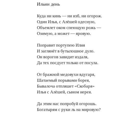
Ильин день
Куда ни кинь — ни изб, ни огорож.
Один Илья, с Алёшей одесную,
Объемлет оком спеющую рожь —
Озимую, а может — яровую.
Поправит портупею Илия
И заглянёт в бутылошное дуло.
Он ворогов завидит издаля,
Да тех посдует только от посула.
От бражной медовухи вдугаря,
Шатаемый порывами борея,
Бывалоча отпляшет «Скобаря»
Илья с Алёшей, сыном иерея.
Да этим нас попробуй огорошь.
Богатырям с руки ль на мировую?