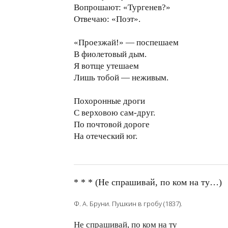
Вопрошают: «Тургенев?»
Отвечаю: «Поэт».
«Проезжай!» — поспешаем
В фиолетовый дым.
Я вотще утешаем
Лишь тобой — неживым.
Похоронные дроги
С верховою сам-друг.
По почтовой дороге
На отеческий юг.
* * * (Не спрашивай, по ком на ту…)
Ф. А. Бруни. Пушкин в гробу (1837).
Не спрашивай, по ком на ту