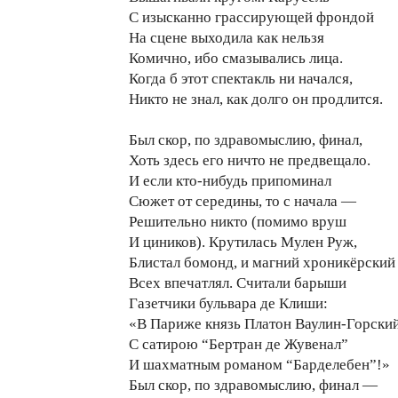
С изысканно грассирующей фрондой
На сцене выходила как нельзя
Комично, ибо смазывались лица.
Когда б этот спектакль ни начался,
Никто не знал, как долго он продлится.
Был скор, по здравомыслию, финал,
Хоть здесь его ничто не предвещало.
И если кто-нибудь припоминал
Сюжет от середины, то с начала —
Решительно никто (помимо вруш
И циников). Крутилась Мулен Руж,
Блистал бомонд, и магний хроникёрский
Всех впечатлял. Считали барыши
Газетчики бульвара де Клиши:
«В Париже князь Платон Ваулин-Горски
С сатирою “Бертран де Жувенал”
И шахматным романом “Барделебен”!»
Был скор, по здравомыслию, финал —