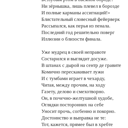
Ни зёрнышка, лишь плевел в борозде
И полные карманы ассигнаций!»
Блистательный словесный фейерверк
Рассыпался, как перья из пенала.
Последний год решительно поверг
Иллюзии о близости финала.
Уже мудрец в своей неправоте
Состарился и выглядит досуже.
В штанах с дырой на сентр де гравите
Комично перескакивает лужи
И с тумбами играет в чехарду,
Читая, между прочим, на ходу
Газету, делово и смехотворно.
Он, в почечно-желтушной худобе,
Оглядки посторонних на себе
Уносит прочь, согбенно и покорно.
Достоинство и выправка не те:
Тот, кажется, прямее был в хребте