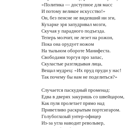
«Политика — доступное для масс
И потому великое искусство!»
Он, без пенсне не видевший ни зги,
Кухарке зря запудривал мозги,
Скучая у парадного подъезда.
Теперь молчит, не лезет на рожон,
Пока она орудует ножом
На тыльном обороте Манифеста.
Свободами торгуя про запас,
Скуластые разглядывая лица,
Вещал мудрец: «Их пруд пруди у нас!
Так почему бы нам не поделиться?»
Случается паскудный променад:
Едва в дверях закуришь со швейцаром,
Как пуля пролетает прямо над
Приветливо раскрытым портсигаром.
Голубоглазый унтер-офицер
Из-за угла наводит револьвер,