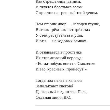
Как отрешенные, дымим.
И пялятся бесстыже галки
С крестов на грешный твой деним.
Чем старше двор — колодец глуше,
В летах трёхстах-четырёхстах
У стен растут глаза и уши,
И рты — на кодовых замках.
И отзывается в простенке
Их стариковский пересуд:
«Когда-нибудь вниз по Смоленке
И вас, красивых, пронесут!»
Тогда под пенье а капелла
Заполыхают снеговó
Церковный сад, аптека Пеля,
Седьмая линия В.О.