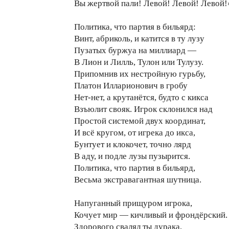
Вы жертвой пали! Левой! Левой! Левой!
Политика, что партия в бильярд:
Винт, абриколь, и катится в ту лузу
Пузатых буржуа на миллиард —
В Лион и Лилль, Тулон или Тулузу.
Припомнив их нестройную гурьбу,
Платон Илларионович в гробу
Нет-нет, а крутанётся, будто с кикса
Взъюлит свояк. Игрок склонился над
Простой системой двух координат,
И всё кругом, от игрека до икса,
Бунтует и клокочет, точно лярд
В аду, и подле лузы пузырится.
Политика, что партия в бильярд,
Весьма экстравагантная шутница.
Напуганный прищуром игрока,
Кочует мир — кичливый и фрондёрский.
Здорового свалял ты дурака,