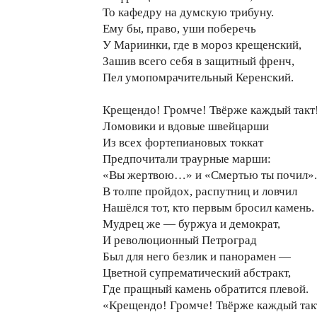
То кафедру на думскую трибуну.
Ему бы, право, уши поберечь
У Мариинки, где в мороз крещенский,
Зашив всего себя в защитный френч,
Пел умопомрачительный Керенский.
Крещендо! Громче! Твёрже каждый такт
Ломовики и вдовые швейцарши
Из всех фортепиановых токкат
Предпочитали траурные марши:
«Вы жертвою…» и «Смертью ты почил».
В толпе пройдох, распутниц и ловчил
Нашёлся тот, кто первым бросил камень.
Мудрец же — буржуа и демократ,
И революционный Петроград
Был для него безлик и панорамен —
Цветной супрематический абстракт,
Где пращный камень обратится плевой.
«Крещендо! Громче! Твёрже каждый так