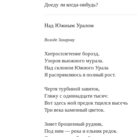
Доеду ли когда-нибудь?
Над Южным Уралом
Володе Захарову
Хитросплетение борозд,
Узоров вьюжного мурала.
Над склоном Южного Урала
Я распрямляюсь в полный рост.
Чертя турбиной завиток,
Гляжу с одиннадцати тысяч:
Вот здесь мой предок тщился высечь
Три века каменный цветок.
Зияет брошенный рудник,
Под ним — река и ельник редок.