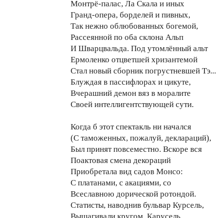
Монтрё-палас, Ла Скала и иных
Гранд-опера, борделей и пивных,
Так нежно облюбованных богемой,
Рассеянной по оба склона Альп
И Шварцвальда. Под утомлённый альт
Ермоленко отцветшей хризантемой
Стал новый сборник погрустневшей Тэ...
Блуждая в пассифлорах и цикуте,
Вчерашний демон вяз в моралите
Своей интеллигентствующей сути.
Когда б этот спектакль ни начался
(С таможенных, пожалуй, деклараций),
Был принят повсеместно. Вскоре вся
Поактовая смена декораций
Приобретала вид садов Монсо:
С платанами, с акациями, со
Всеславною дорической ротондой.
Статисты, наводнив бульвар Курсель,
Вышагивали кругом. Карусель