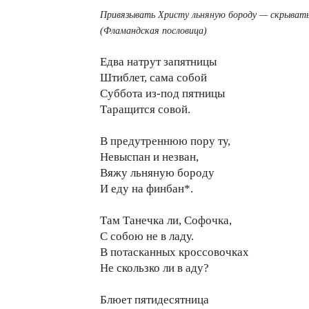
Привязывать Христу льняную бороду — скрывать 
(Фламандская пословица)
Едва натрут запятницы
Штиблет, сама собой
Суббота из-под пятницы
Таращится совой.
В предутреннюю пору ту,
Невыспан и незван,
Вяжу льняную бороду
И еду на финбан*.
Там Танечка ли, Софочка,
С собою не в ладу.
В потасканных кроссовочках
Не скользко ли в аду?
Блюет пятидесятница