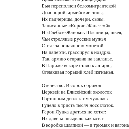
Был переполнен белоэмигрантской
Диаспорой: армейские чины,
Их падчерицы, дочери, сыны,
Записанные «Кирою-Жанеттой»
И «Глебом-Жаном». Шляпница, швея,
Чьи стреляные русские мужья
Стоят за подаянною монетой
На паперти, грассируя в ноздрю.
Так, армию отправив на закланье,
В Париже вскоре стало к алтарю,
Оплакивая горький хлеб изгнанья,
Отечество. И сорок сороков
Церквей на Елисейский околоток
Гортанным диалектом чужаков
Гудело в триста тысяч носоглоток.
Герои Луцка драться не хотят:
Их давеча швыряло как котят
В коробке шляпной — в трюмах и вагона