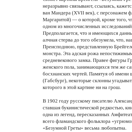
неразрывно связывают, ссылаясь, кажет
ван Мандера (XVII век), с персонажем ф
Маргаритой) — о которой, кроме того, ч
одном из многочисленных исследований 
Предполагается, что и имеющихся данны
алчная стерва до того обезумела, что, н
Преисподнюю, представленную Брейгеле
монстра. Эта адская рожа непостижимы
средневекового замка. Правее фигуры Г
женского пола, занимающихся тем же с
босхианских чертей. Памятуя об имени 
(Габсбург), некоторые склонны угадыват
которого в этой картине ни на грош.
В 1902 году русскому писателю Александ
ставшая букинистической редкостью, кни
одна из легенд, пересказанных Амфите
всего фламандского фольклора «угрюмог
«Безумной Греты» весьма любопытна.