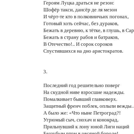
Героям Луцка драться не резон:
Шофёр такси, дансёр де ля мезон
И чёрт-те кто в полковничьих погонах,
Готовый хоть сейчас, без дураков,
Бежать в деревню, к тётке, в глушь, в Сар
Бежать в страну рабов и батраков,
В Отечество!.. И сорок сороков
Спустившихся на дно аристократов.
3.
Последний год решительно поверг
На скудной ниве взросшие надежды.
Помалкивает бывший главковерх.
Защитный френч поблек, оплыли вежды
А было же: «Что ныне Петроград?!
Угрюмый сыч, снохач и конокрад,
Прильнувший к лону юной Лиги наций
Беззубым ртом в овсяной бороде!