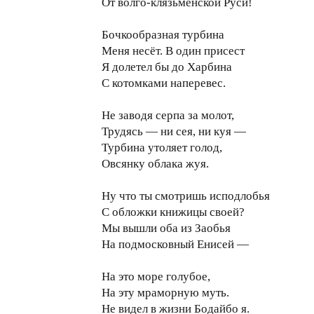
От волго-клязьменской Руси!
Бочкообразная турбина
Меня несёт. В один присест
Я долетел бы до Харбина
С котомками наперевес.
Не заводя серпа за молот,
Трудясь — ни сея, ни куя —
Турбина утоляет голод,
Овсянку облака жуя.
Ну что ты смотришь исподлобья
С обложки книжицы своей?
Мы вышли оба из Заобья
На подмосковный Енисей —
На это море голубое,
На эту мраморную муть.
Не видел в жизни Бодайбо я.