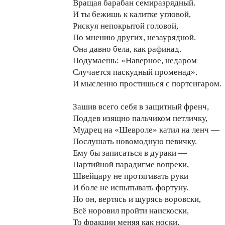
Вращая барабан семиразрядный.
И ты бежишь к калитке угловой,
Рискуя непокрытой головой,
По мнению других, незаурядной.
Она давно бела, как рафинад.
Подумаешь: «Наверное, недаром
Случается паскудный променад».
И мысленно простишься с портсигаром.
Зашив всего себя в защитный френч,
Поддев изящно пальчиком петличку,
Мудрец на «Шевроле» катил на ленч —
Послушать новомодную певичку.
Ему бы записаться в дураки —
Партийной парадигме вопреки,
Швейцару не протягивать руки
И боле не испытывать фортуну.
Но он, вертясь и щурясь воровски,
Всё норовил пройти наискоски,
То фракции меняя как носки,