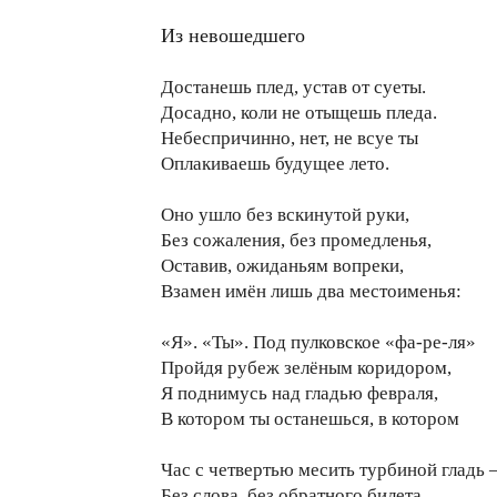
Из невошедшего
Достанешь плед, устав от суеты.
Досадно, коли не отыщешь пледа.
Небеспричинно, нет, не всуе ты
Оплакиваешь будущее лето.
Оно ушло без вскинутой руки,
Без сожаления, без промедленья,
Оставив, ожиданьям вопреки,
Взамен имён лишь два местоименья:
«Я». «Ты». Под пулковское «фа-ре-ля»
Пройдя рубеж зелёным коридором,
Я поднимусь над гладью февраля,
В котором ты останешься, в котором
Час с четвертью месить турбиной гладь
Без слова, без обратного билета,