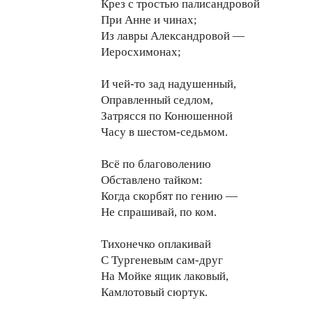
Крез с тростью палисандровой
При Анне и чинах;
Из лавры Александровой —
Иеросхимонах;
И чей-то зад надушенный,
Оправленный седлом,
Затрясся по Конюшенной
Часу в шестом-седьмом.
Всё по благоволению
Обставлено тайком:
Когда скорбят по гению —
Не спрашивай, по ком.
Тихонечко оплакивай
С Тургеневым сам-друг
На Мойке ящик лаковый,
Камлотовый сюртук.