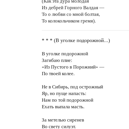
(Как эта дура молодая
Из дебрей Горного Валдая —
То о любви со мной болтая,
То колокольчиком гремя).
* * * (В уголке подорожной...)
В уголке подорожной
Загибаю плие:
«Из Пустого в Порожний» —
По твоей колее.
Не в Сибирь, под острожный
Яр, но пуще напасть:
Нам по той подорожной
Ехать выпала масть.
За метелью сиренев
Во свету силуэт.