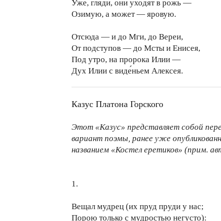
Уже, гляди, они уходят в рожь —
Озимую, а может — яровую.
Отсюда — и до Мги, до Вереи,
От подступов — до Мсты и Енисея,
Под утро, на пророка Илии —
Дух Илии с виде́ньем Алексея.
Казус Платона Горского
Этот «Казус» представляет собой пе
вариант поэмы, ранее уже опубликованно
названием «Костел еретиков» (прим. авт
1.
Вещал мудрец (их пруд пруди у нас;
Порою только с мудростью негусто):