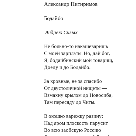
Александр Питиримов
Бодайбо
Андрею Сизых
Не больно-то накашеваришь
С моей зарплаты. Но, дай бог,
Я, бодайбинский мой товарищ,
Доеду и до Бодайбо.
За кровные, не за спасибо
От двустоличной нищеты —
Взмахну крылом до Новосиба,
Там пересяду до Читы.
В окошко варежку разину:
Над яром плоскость парусит
Во всю заобскую Россию