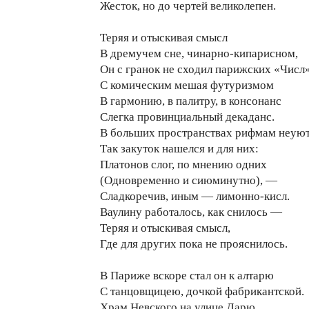
Жесток, но до чертей великолепен.
Теряя и отыскивая смысл
В дремучем сне, чинарно-кипарисном,
Он с гранок не сходил парижских «Числ»
С комическим мешая футуризмом
В гармонию, в палитру, в консонанс
Слегка провинциальный декаданс.
В больших пространствах рифмам неуют
Так закуток нашелся и для них:
Платонов слог, по мнению одних
(Одновременно и сиюминутно), —
Сладкоречив, иным — лимонно-кисл.
Ваулину работалось, как снилось —
Теряя и отыскивая смысл,
Где для других пока не прояснилось.
В Париже вскоре стал он к алтарю
С танцовщицею, дочкой фабрикантской.
Храм Невского на улице Дарю