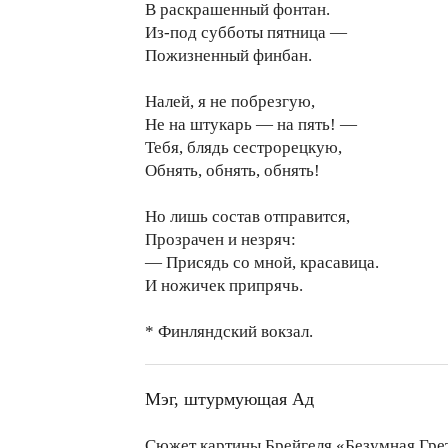
В раскрашенный фонтан.
Из-под субботы пятница —
Пожизненный финбан.
Налей, я не побрезгую,
Не на штукарь — на пять! —
Тебя, блядь сестрорецкую,
Обнять, обнять, обнять!
Но лишь состав отправится,
Прозрачен и незряч:
— Присядь со мной, красавица.
И ножичек припрячь.
* Финляндский вокзал.
Мэг, штурмующая Ад
Сюжет картины Брейгеля «Безумная Гре