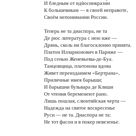
И бледным от идѝосинкрази́и
К большевикам — в своей неправоте,
Своём непонимании России.
Теперь не та диаспора, не та
Де рюс литература с нею иже —
Дрянь, сколь ни благосклонно принята.
Платон Илларионович в Париже —
Под сенью Женевьевы-де-Буа.
Танцовщица, платонова вдова
Живет переизданием «Бертрана»,
Приличные имея барыши;
И барышни бульвара де Клиши
От чтения беременеют рано.
Лишь пошлая, слюнтяйская черта —
Надежда на святое воскресенье
Руси — не та. Диаспора не та:
Не тот фасон и в покер невезенье.