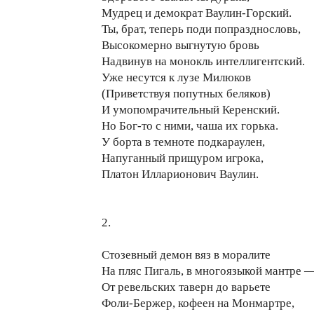
Мудрец и демократ Ваулин-Горский.
Ты, брат, теперь поди попразднословь,
Высокомерно выгнутую бровь
Надвинув на монокль интеллигентский.
Уже несутся к лузе Милюков
(Приветствуя попутных беляков)
И умопомрачительный Керенский.
Но Бог-то с ними, чаша их горька.
У борта в темноте подкараулен,
Напуганный прищуром игрока,
Платон Илларионович Ваулин.
2.
Стозевный демон вяз в моралите
На пляс Пигаль, в многоязыкой мантре 
От ревельских таверн до варьете
Фоли-Бержер, кофеен на Монмартре,