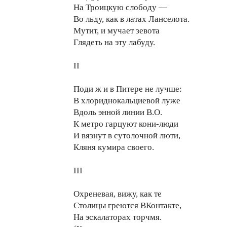
На Троицкую слободу —
Во льду, как в латах Ланселота.
Мутит, и мучает зевота
Глядеть на эту лабуду.
II
Поди ж и в Питере не лучше:
В хлориднокальциевой луже
Вдоль энной линии В.О.
К метро гарцуют кони-люди
И вязнут в сутолочной люти,
Кляня кумира своего.
III
Охреневая, вижу, как те
Столицы греются ВКонтакте,
На эскалаторах торчмя.