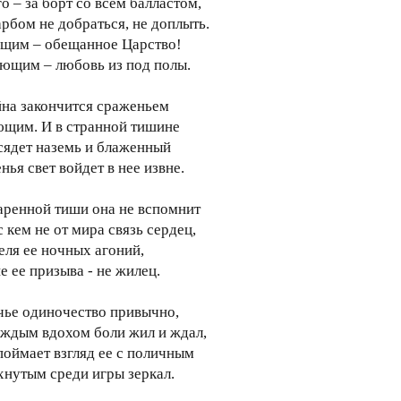
о – за борт со всем балластом,
арбом не добраться, не доплыть.
им – обещанное Царство!
ющим – любовь из под полы.
йна закончится сраженьем
щим. И в странной тишине
сядет наземь и блаженный
ья свет войдет в нее извне.
аренной тиши она не вспомнит
с кем не от мира связь сердец,
еля ее ночных агоний,
е ее призыва - не жилец.
 чье одиночество привычно,
аждым вдохом боли жил и ждал,
поймает взгляд ее с поличным
хнутым среди игры зеркал.