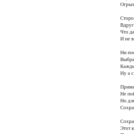
Огрыз
Сторо
Вдруг
Что да
И не 
Ни по
Выбрат
Кажды
Ну а с
Прими
Не по
Но дл
Сохра
Сохра
Этот 