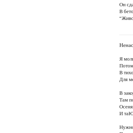
Он сд
В бет
“Живо
Ненас
Я мол
Потом
В тихо
Для м
В зак
Там п
Осеня
И таЮ
Нужно