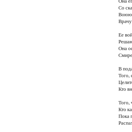
Она ег
Со ск
Воюющ
Врачу
Ее во
Решаю
Она о
Смирен
В под
Того, 
Целит
Кто вн
Того,
Кто к
Пока 
Распа