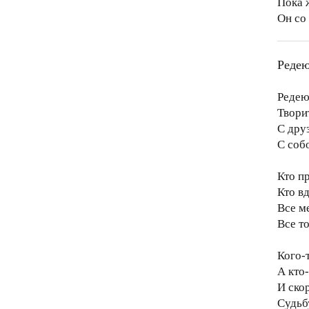
Пока 
Он со
Редею
Редею
Творит
С дру
С соб
Кто пр
Кто вд
Все м
Все т
Кого-т
А кто-
И скор
Судьбу