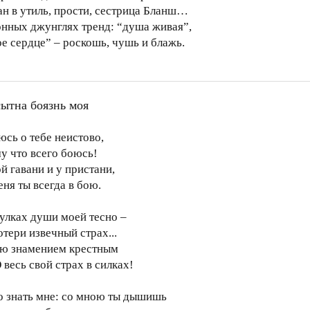
ан в утиль, прости, сестрица Бланш…
онных джунглях тренд: “душа живая”,
е сердце” – роскошь, чушь и блажь.
ытна боязнь моя
юсь о тебе неистово,
у что всего боюсь!
й гавани и у пристани,
еня ты всегда в бою.
оулках души моей тесно –
отери извечный страх...
ю знамением крестным
 весь свой страх в силках!
 знать мне: со мною ты дышишь