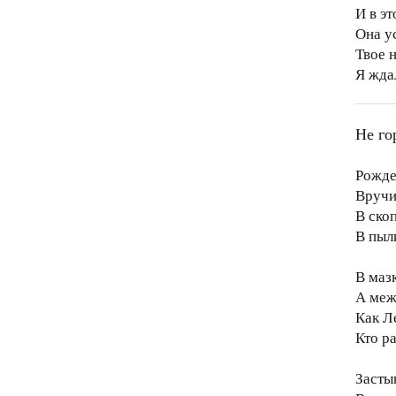
И в э
Она у
Твое 
Я жда
Не гор
Рожде
Вручи
В ско
В пыл
В маз
А меж
Как Л
Кто р
Засты