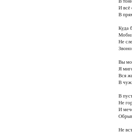
В тон
И всё 
В пря
Куда 
Мобил
Не сл
Звоно
Вы мо
Я миг
Вся ж
В чужи
В пус
Не гор
И меч
Обрыв
Не вс