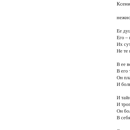
Ксени
нежно
Ее душ
Его – 
Их су
Не те
В ее 
В его
Он пл
И боль
И тай
И тро
Он бо
В себ