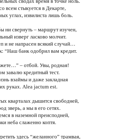
нельных сводах время в точке ноль.
со всем стыкуется в Декарте,
мых углах, извилиста лишь боль.
бы ни свернуть – маршрут изучен,
ьный изверг ласково молчит.
еп и не напрасен всякий случай…
к: “Наш банк одобрил вам кредит.
жете…” – отбой. Увы, родная!
ом завалю кредитный тест.
изнь взаймы и даже закладная
х руках. Аlea jactum est.
тых кварталах дышится свободней,
од зверь, а мы в его сетях.
емся в наземной преисподней,
ки неба слаженно коптя.
третить здесь “желанного” трамвая,