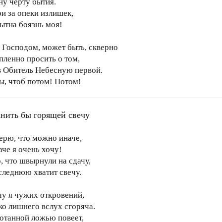
ну черту бытия.
ри за опеки излишек,
ытна боязнь моя!
 Господом, может быть, скверно
пленно просить о том,
в Обитель Небесную первой.
ты, чтоб потом! Потом!
нить бы горящей свечу
верю, что можно иначе,
аче я очень хочу!
, что швырнули на сдачу,
следнюю хватит свечу.
чу я чужих откровений,
ко лишнего вслух сгоряча.
отанной ложью повеет,