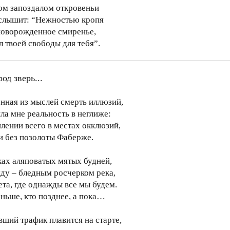
том запоздалом откровеньи
слышит: “Нежностью кропя
новорожденное смиренье,
л твоей свободы для тебя”.
од зверь...
нная из мыслей смерть иллюзий,
ла мне реальность в неглиже:
плении всего в местах окклюзий,
и без позолоты Фаберже.
ках аляповатых мятых будней,
ду – бледным росчерком река,
ета, где однажды все мы будем.
аньше, кто позднее, а пока…
вший трафик плавится на старте,