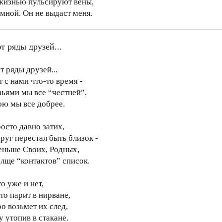
жизнью пульсируют вены,
 мной. Он не выдаст меня.
т ряды друзей...
т ряды друзей...
 с нами что-то время -
зьями мы все “честней”,
ою мы все добрее.
осто давно затих,
руг перестал быть близок -
еньше Своих, Родных,
олще “контактов” список.
о уже и нет,
то парит в нирване,
о возьмет их след,
 утопив в стакане.