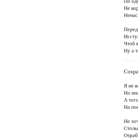
По од
Не ко
Ненас
Перед
Иссту
Чтоб 
Ну а 
Сохра
Я не 
Но ин
А того
На по
Не хо
Столь
Отраб