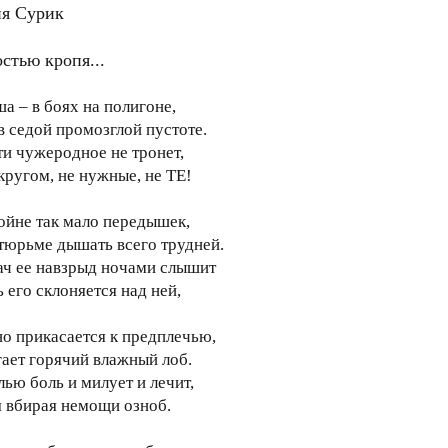
я Сурик
стью кропя...
а – в боях на полигоне,
в седой промозглой пустоте.
ти чужеродное не тронет,
 кругом, не нужные, не ТЕ!
войне так мало передышек,
 тюрьме дышать всего трудней.
ач ее навзрыд ночами слышит
 его склоняется над ней,
но прикасается к предплечью,
гает горячий влажный лоб.
лью боль и милует и лечит,
я вбирая немощи озноб.