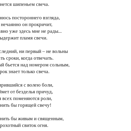
нется шипеньем свеча.
нюсь постороннего взгляда,
 нечаянно он прокричит,
вно уже здесь мне не рады...
выдержит пламя свечи.
следний, ни первый – не вольны
ь сроки, когда отвечать.
й бьется над номером сольным,
рок знает только свеча.
рившийся с волею боли,
ймет от безделья причуд,
я всех поменяются роли,
нить бы горящей свечу!
нить бы живым и священным,
крохотный свиток огня.