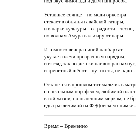
под вкус лимонада и дым папиросок.
Уставшее солнце – по меди оркестра –
стекает в объятья гавайской гитары,
и в парке культуры – от радости – тесно,
по волнам Амура вальсируют пары.
И томного вечера синий панбархат
укутает плечи прозрачным нарядом,
и взгляд так по-детски наивно распахнут,
и трепетный шёпот – ну что ты, не надо
Останется в прошлом тот мальчик в матр
со школьным портфелем, любимой пласт
в той жизни, по нынешним меркам, не бр
едва различимой на ФЭДовском снимке
Время – Временно