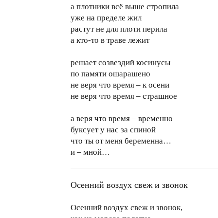
а плотники всё выше стропила
уже на пределе жил
растут не для плоти перила
а кто-то в траве лежит
решает созвездий косинусы
по памяти ошарашено
не веря что время – к осени
не веря что время – страшное
а веря что время – временно
буксует у нас за спиной
что ты от меня беременна…
и – мной…
Осенний воздух свеж и звонок
Осенний воздух свеж и звонок,