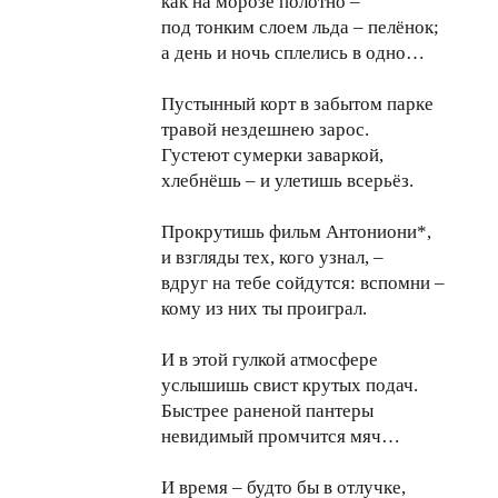
как на морозе полотно –
под тонким слоем льда – пелёнок;
а день и ночь сплелись в одно…
Пустынный корт в забытом парке
травой нездешнею зарос.
Густеют сумерки заваркой,
хлебнёшь – и улетишь всерьёз.
Прокрутишь фильм Антониони*,
и взгляды тех, кого узнал, –
вдруг на тебе сойдутся: вспомни –
кому из них ты проиграл.
И в этой гулкой атмосфере
услышишь свист крутых подач.
Быстрее раненой пантеры
невидимый промчится мяч…
И время – будто бы в отлучке,