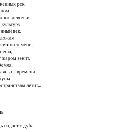
женных рек,
окном
опые девочки
т культуру
енный век,
 дождя
анят по темени,
спеша,
 жаром зенит,
Земля,
аясь из времени
душа
странствам летит...
дь
ь падает с дуба