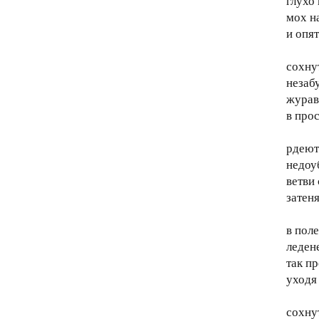
глухо 
мох н
и опят
сохну
незабу
журав
в про
рдеют
недоу
ветви 
затен
в поле
ледене
так п
уходя 
сохну