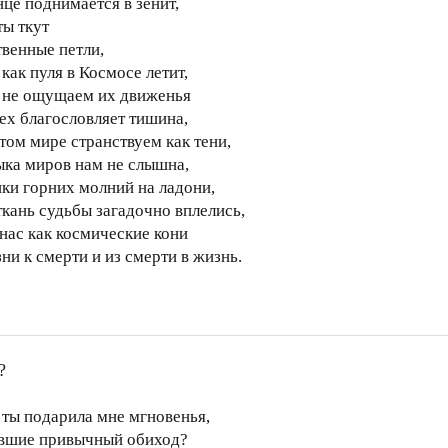
нце поднимается в зенит,
ты ткут
твенные петли,
как пуля в Космосе летит,
 не ощущаем их движенья
сех благословляет тишина,
этом мире странствуем как тени,
ыка миров нам не слышна,
ики горних молний на ладони,
ткань судьбы загадочно вплелись,
 нас как космические кони
ни к смерти и из смерти в жизнь.
?
 ты подарила мне мгновенья,
вшие привычный обиход?