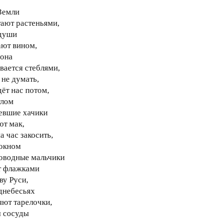
Земли
тают растеньями,
души
ают вином,
 она
вается стеблями,
 не думать,
дёт нас потом,
глом
евшие хачики
ют мак,
а час закосить,
 окном
оводные мальчики
 флажками
ву Руси,
однебесьях
ют тарелочки,
я сосуды