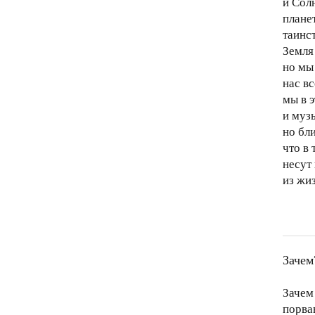
и Сол
плане
таинс
Земля 
но мы
нас в
мы в 
и муз
но бл
что в 
несут
из жиз
Зачем
Зачем
порва