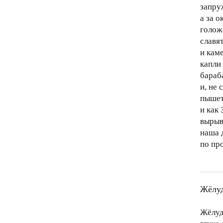
запру
а за 
голож
славя
и кам
капли
бараб
и, не 
пышет
и как 
вырыв
наша 
по про
Жёлу
Жёлуд