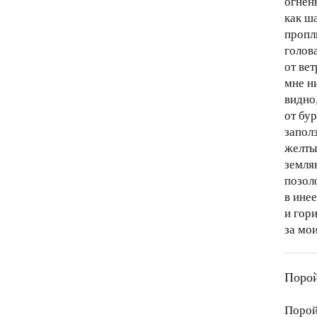
огнен
как ш
пропл
голов
от вет
мне н
видно,
от бу
заполз
желты
земля
позоло
в ине
и гори
за мо
Порой
Порой