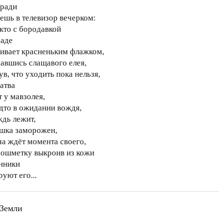
 ради
нешь в телевизор вечерком:
екто с бородавкой
раде
ивает красненьким флажком,
авшись слащавого елея,
в, что уходить пока нельзя,
ратва
 у мавзолея,
удто в ожидании вождя,
ждь лежит,
ушка заморожен,
ча ждёт момента своего,
, ошметку выкроив из кожи
нники
уют его...
Земли