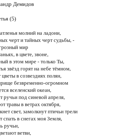
андр Демидов
тья (5)
атленья молний на ладони,
ных черт и тайных черт судьбы, -
 грозный мир
аньях, в цвете, звоне,
ный в этом мире - только Ты,
ья звёзд горят на небе тёмном,
 цветы в созвездиях полян,
прище безвременно-огромном
ется вселенский океан,
т ручьи под синевой апреля,
ют травы в ветрах октября,
кнет свет, замолкнут птичьи трели
т спать в снегах моя Земля,
ь ручьи,
цветают ветви,