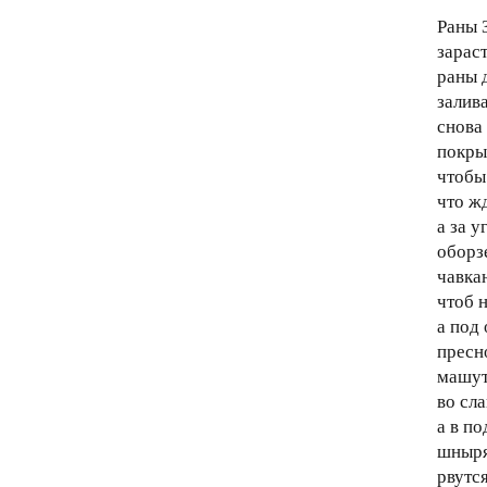
Раны 
зарас
раны 
залив
снова
покры
чтобы
что ж
а за у
оборз
чавка
чтоб н
а под
пресн
машут
во сла
а в п
шныря
рвутс