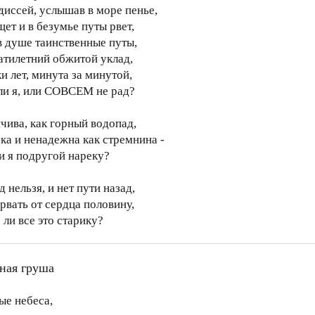
диссей, услышав в море пенье,
ет и в безумье путы рвет,
 в душе таинственные путы,
атилетний обжитой уклад,
и лет, минута за минутой,
 ли я, или СОВСЕМ не рад?
чива, как горный водопад,
зка и ненадежна как стремнина -
ли я подругой нареку?
 нельзя, и нет пути назад,
рвать от сердца половину,
 ли все это старику?
ная груша
ые небеса,