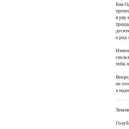
Как О
трепещ
я рву
тридц
десятк
а рад
Измен
сколь
тебя 
Вперед
не ото
а надо
Земля
Голуб