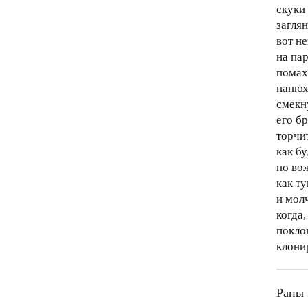
скуки
загля
вот н
на па
помах
нанюх
смекну
его б
торчит
как б
но во
как т
и мол
когда
покло
клонир
Раны 