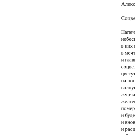
Алекс
Соцве
Напеч
небес
в них
в мечт
и глав
соцвет
цветут
на по
волну
журча
желте
помер
и буде
и внов
и рас