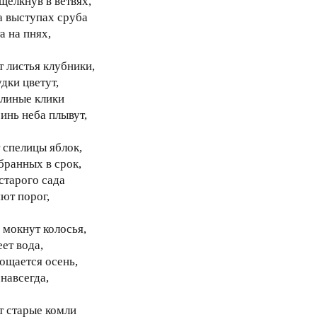
щелкнув в ветвях,
а выступах сруба
а на пнях,
т листья клубники,
дки цветут,
линые клики
синь неба плывут,
 спелицы яблок,
бранных в срок,
старого сада
яют порог,
 мокнут колосья,
ет вода,
рощается осень,
навсегда,
т старые комли