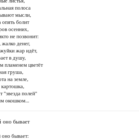
ные листья,
альная полоса
ывают мысли,
а опять болит
ров осенних,
икто не позвонит:
 жалко денег,
ржуйки жар идёт,
ает в душу,
м пламенем цветёт
ная груша,
та на земле,
е картошка,
т "звезда полей"
им окошком...
 оно бывает
 оно бывает: