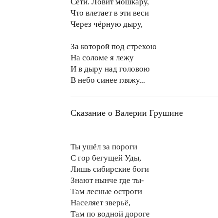
Сети. Ловит мошкару,
Что влетает в эти веси
Через чёрную дыру,
За которой под стрехою
На соломе я лежу
И в дыру над головою
В небо синее гляжу...
Сказание о Валерии Грушине
Ты ушёл за пороги
С гор бегущей Уды,
Лишь сибирские боги
Знают нынче где ты-
Там лесные остроги
Населяет зверьё,
Там по водной дороге