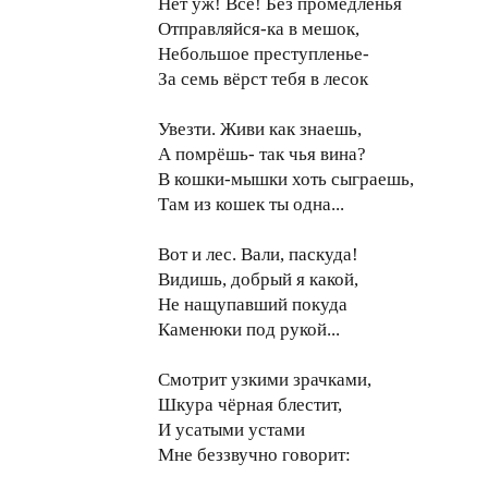
Нет уж! Всё! Без промедленья
Отправляйся-ка в мешок,
Небольшое преступленье-
За семь вёрст тебя в лесок
Увезти. Живи как знаешь,
А помрёшь- так чья вина?
В кошки-мышки хоть сыграешь,
Там из кошек ты одна...
Вот и лес. Вали, паскуда!
Видишь, добрый я какой,
Не нащупавший покуда
Каменюки под рукой...
Смотрит узкими зрачками,
Шкура чёрная блестит,
И усатыми устами
Мне беззвучно говорит: