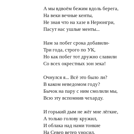
А мы вдвоём бежим вдоль берега,
На веки вечные кенты,
Не зная что на хазе в Нерюнгри,
Пасут нас ушлые менты...
Нам за побег срока добавили-
Три года, строго по УК,
Но как побег тот дружно славили
Со всех окрестных зон зека!
Очнулся я... Всё это было ли?
В каком неведомом году?
Бычок на пару с ним смолили мы,
Всю эту вспомнив чехарду.
И горький дым не жёг мне лёгкие,
А только голову кружил,
И облака над нами тонкие
На Север ветер уносил,