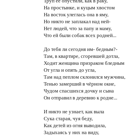
Труп её опустили, как в раку,
На простынке, и куцым хвостом
На восток улеглась она в яму,
Но никто не заплакал над ней-
Нет людей, что за папу и маму,
Что ей были собак всех родней...
До тебя ли сегодня им- бедным?-
Там, в квартире, сгоревшей дотла,
Ходит женщина призраком бледным
От угла и опять до угла,
Там над пеплом склонился мужчина,
Тенью замерший в чёрном окне,
Чудом спасшихся дочку и сына
Он отправил в деревню к родне...
И никто не узнает, как выла
Сука старая, чуя беду,
Как детей из огня выводила,
Задыхаясь у них на виду,