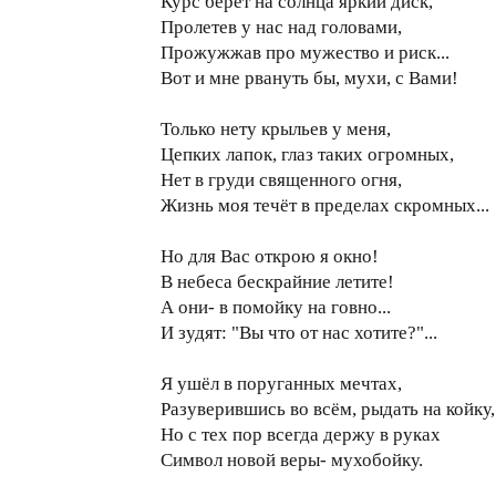
Курс берёт на солнца яркий диск,
Пролетев у нас над головами,
Прожужжав про мужество и риск...
Вот и мне рвануть бы, мухи, с Вами!
Только нету крыльев у меня,
Цепких лапок, глаз таких огромных,
Нет в груди священного огня,
Жизнь моя течёт в пределах скромных...
Но для Вас открою я окно!
В небеса бескрайние летите!
А они- в помойку на говно...
И зудят: "Вы что от нас хотите?"...
Я ушёл в поруганных мечтах,
Разуверившись во всём, рыдать на койку,
Но с тех пор всегда держу в руках
Символ новой веры- мухобойку.