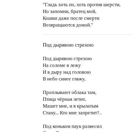
"Гладь хоть по, хоть против шерсти,
Но запомни, братец мой,
Кошки даже после смерти
Возвращаются домой."
Под дырявою стрехою
Под дырявою стрехою
На соломе я лежу
И в дыру над головою
В небо синее гляжу,
Проплывают облака там,
Птица чёрная летит,
Машет мне, и я крылатым
Стану... Кто мне запретит?..
Под коньком паук развесил