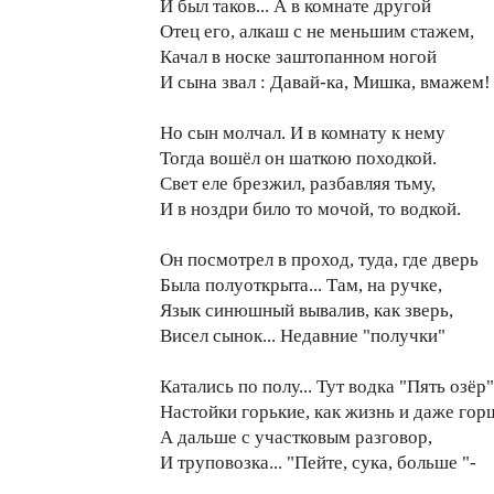
И был таков... А в комнате другой
Отец его, алкаш с не меньшим стажем,
Качал в носке заштопанном ногой
И сына звал : Давай-ка, Мишка, вмажем!
Но сын молчал. И в комнату к нему
Тогда вошёл он шаткою походкой.
Свет еле брезжил, разбавляя тьму,
И в ноздри било то мочой, то водкой.
Он посмотрел в проход, туда, где дверь
Была полуоткрыта... Там, на ручке,
Язык синюшный вывалив, как зверь,
Висел сынок... Недавние "получки"
Катались по полу... Тут водка "Пять озёр"
Настойки горькие, как жизнь и даже горш
А дальше с участковым разговор,
И труповозка... "Пейте, сука, больше "-