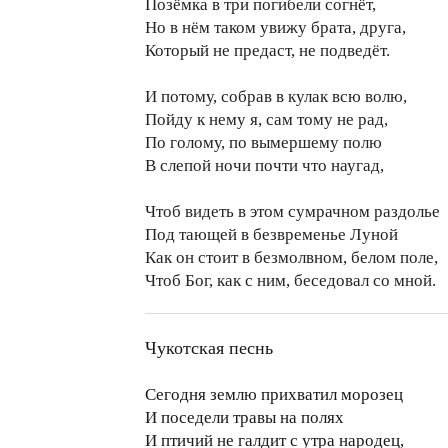
Позёмка в три погибели согнёт,
Но в нём таком увижу брата, друга,
Который не предаст, не подведёт.
И потому, собрав в кулак всю волю,
Пойду к нему я, сам тому не рад,
По голому, по вымершему полю
В слепой ночи почти что наугад,
Чтоб видеть в этом сумрачном раздолье
Под тающей в безвременье Луной
Как он стоит в безмолвном, белом поле,
Чтоб Бог, как с ним, беседовал со мной.
Чукотская песнь
Сегодня землю прихватил морозец
И поседели травы на полях
И птичий не галдит с утра народец,