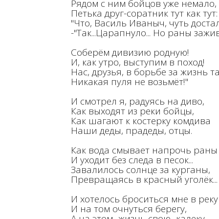
Рядом с ним бойцов уже немало,
Петька друг-соратник тут как тут:
"Что, Василь Иваныч, чуть доста
-"Так...Царапнуло... Но раны зажив
Соберём дивизию родную!
И, как утро, выступим в поход!
Нас, друзья, в борьбе за жизнь т
Никакая пуля не возьмёт!"
И смотрел я, радуясь на диво,
Как выходят из реки бойцы,
Как шагают к костерку комдива
Наши деды, прадеды, отцы.
Как вода смывает напрочь раны
И уходит без следа в песок...
Завалилось солнце за курганы,
Превращаясь в красный уголёк...
И хотелось броситься мне в реку
И на том очнуться берегу,
А на этом- жизнь свою- калеку