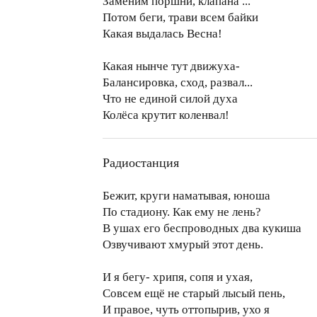
Заменим поршни, клапана ...
Потом беги, трави всем байки
Какая выдалась Весна!
Какая нынче тут движуха-
Балансировка, сход, развал...
Что не единой силой духа
Колёса крутит коленвал!
Радиостанция
Бежит, круги наматывая, юноша
По стадиону. Как ему не лень?
В ушах его беспроводных два кукиша
Озвучивают хмурый этот день.
И я бегу- хрипя, сопя и ухая,
Совсем ещё не старый лысый пень,
И правое, чуть оттопырив, ухо я