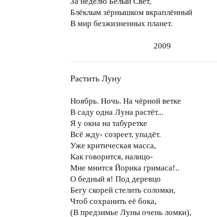
За неделю Белый Свет,
Блёклым зёрнышком вкраплённый
В мир безжизненных планет.
2009
Растить Луну
Ноябрь. Ночь. На чёрной ветке
В саду одна Луна растёт...
Я у окна на табуретке
Всё жду- созреет, упадёт.
Уже критическая масса,
Как говорится, налицо-
Мне мнится Йорика гримаса!..
О бедный я! Под деревцо
Бегу скорей стелить соломки,
Чтоб сохранить её бока,
(В предзимье Луны очень ломки),